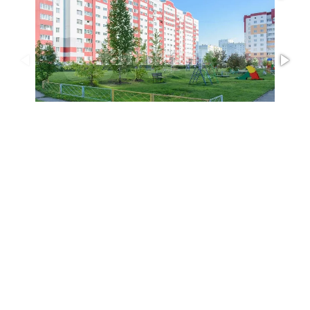
Квартира на ул. Лазурной
1/21
Источник: avito.ru
Квартира продается уже со всем необходимым для
проживания: кухонный гарнитур, бытовая техник и
мебель остаются новому хозяину
В Барнауле выставили на продажу однокомнатную
квартиру в спальном районе — в доме на ул.
Лазурная, 41, говорится в объявлении на "
Авито
".