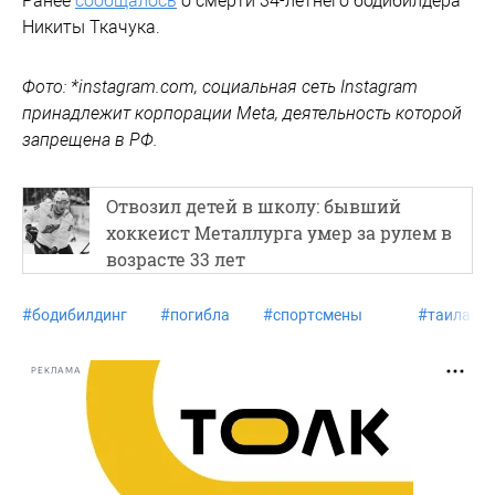
Ранее
сообщалось
о смерти 34-летнего бодибилдера
Никиты Ткачука.
Фото: *instagram.com, социальная сеть Instagram
принадлежит корпорации Meta, деятельность которой
запрещена в РФ.
Отвозил детей в школу: бывший
хоккеист Металлурга умер за рулем в
возрасте 33 лет
#
бодибилдинг
#
погибла
#
спортсмены
#
таиланд
РЕКЛАМА