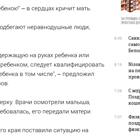
бенок!" – в сердцах кричит мать.
подбегают неравнодушные люди,
Санк
8:49
само
Бело
 держащую на руках ребенка или
 ребенком, следует квалифицировать
Niss
8:16
на п
ебенка в том числе", – предложил
прои
ов.
С му
7:38
Позд
ерку. Врачи осмотрели малыша,
кош
ебовалась, его передали матери.
Физку
7:07
позд
физк
го края поставили ситуацию на