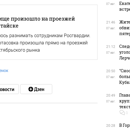
Екат
07 авг.
встр
ище произошло на проезжей
Жите
21:46
лтайске
обви
07 авг.
пяте
ось разнимать сотрудникам Росгвардии.
потасовка произошла прямо на проезжей
След
21:12
ктябрьского рынка
угол
07 авг.
Лерч
"Сно
енок
20:50
боль
07 авг.
Кубк
Глав
20:49
круп
07 авг.
текс
1
в
В Го
20:28