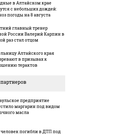
дные в Алтайском крае
утся с небольших дождей:
ноз погоды на 8 августа
етний главный тренер
ной России Валерий Карпин в
ой раз стал отцом
льницу Алтайского края
зревают в призывах к
ршению терактов
 партнеров
аульское предприятие
стило маргарин под видом
очного масла
 человек погибли в ДТП под