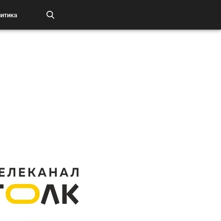
итика