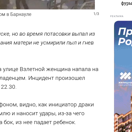
фуры
ом в Барнауле
1/3
РЕКЛАМА
ке, но во время потасовки выпал из
дания матери не усмирили пыл и гнев
а улице Взлетной женщина напала на
ладенцем. Инцидент произошел
22.30.
фоном, видно, как инициатор драки
млю и наносит удары, из-за чего
 бок, из нее падает ребенок.