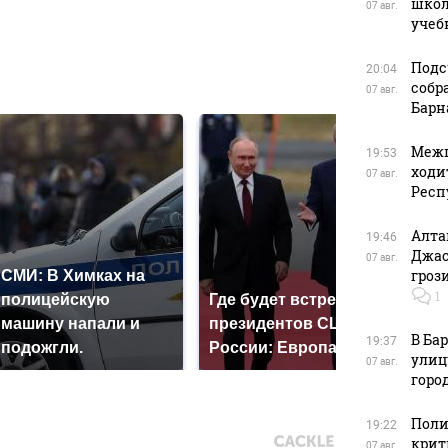
школ
07 авг.
учеб
Подс
20:04
в
собр
07 авг.
Барн
Межп
19:53
ходи
07 авг.
Респ
Алта
19:46
Джас
07 авг.
гроз
СМИ: В Химках на
1
полицейскую
Где будет встреча
Так
машину напали и
президентов США и
ник
В Ба
19:37
подожгли.
России: Европа?
так
улиц
07 авг.
горо
Поли
19:22
крит
07 авг.