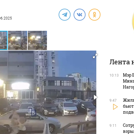
.06.2025
Лента 
Мэр 
10:13
Минп
Наго
Жиль
9:47
бьют
подв
Сотр
9:11
взры