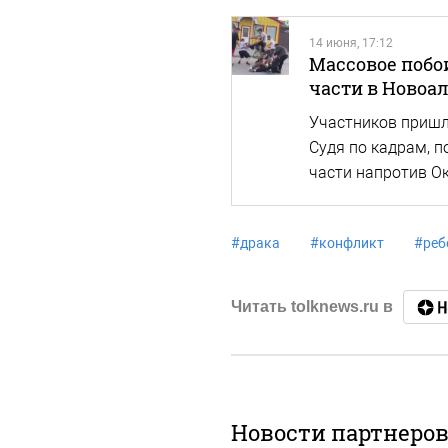
14 июня, 17:12
Массовое побо
части в Новоа
Участников пришл
Судя по кадрам, 
части напротив О
#
драка
#
конфликт
#
реб
Читать tolknews.ru в
Новости партнеро