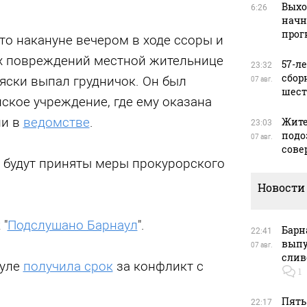
Выхо
6:26
начн
прог
что накануне вечером в ходе ссоры и
х повреждений местной жительнице
57-л
23:32
сбор
яски выпал грудничок. Он был
07 авг.
шест
ское учреждение, где ему оказана
ли в
ведомстве
.
Жите
23:03
подо
07 авг.
сове
 будут приняты меры прокурорского
Новости
 "
Подслушано Барнаул
".
Барн
22:41
выпу
07 авг.
слив
ауле
получила срок
за конфликт с
1
Пять
22:17