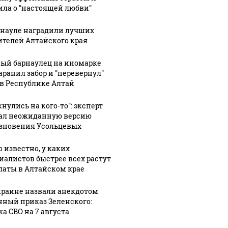
ила о "настоящей любви"
рнауле наградили лучших
ителей Алтайского края
ый барнаулец на иномарке
аранил забор и "перевернул"
 в Республике Алтай
нулись на кого-то": эксперт
ал неожиданную версию
зновения Усольцевых
о известно, у каких
иалистов быстрее всех растут
латы в Алтайском крае
краине назвали анекдотом
нный приказ Зеленского:
ка СВО на 7 августа