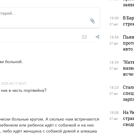
заяв
В Ба
19:09
стро
07 авг.
Пьян
18:54
прот
07 авг.
авто
ки больной.
"Натк
18:39
назв
07 авг.
исче
2025.06.17 08:37
Стал
18:23
о ник в честь портвейна?
спец
07 авг.
зарп
На У
18:08
стра
чески больные кругом. А сколько нам встречаются 
07 авг.
свод
ребенком или ребенок идёт с собачкой и на них 
, либо идёт женщина с собакой домой и алкашка 