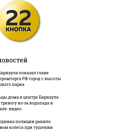
новостей
Барнаула показал главе
ромторга РФ город с высоты
рного парка
цы дома в центре Барнаула
 тревогу из-за водопада в
але: видео
удника полиции ранило
вом колеса при тушении