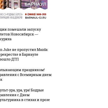
ции помешали запуску
летов Новосибирск —
куриха
an Juke не пропустил Mazda:
ерекрестке в Барнауле
зошло ДТП
рлыкающим праздником!
равления с Всемирным днем
ек
льт-ура, ура, ура! Бодрые
равления с Днем
ультурника в стихах и прозе