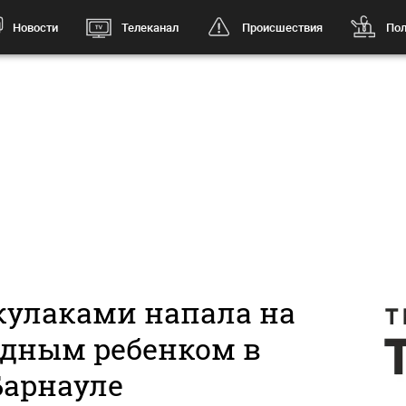
Новости
Телеканал
Происшествия
Пол
кулаками напала на
удным ребенком в
Барнауле