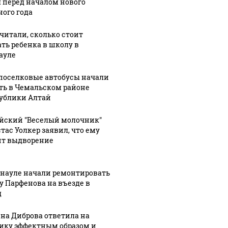
 перед началом нового
ного года
читали, сколько стоит
ать ребенка в школу в
ауле
оселковые автобусы начали
ть в Чемальском районе
ублики Алтай
йский "Веселый молочник"
тас Уолкер заявил, что ему
ит выдворение
ую зиму в России
На Урал
Как выглядит место
то не ждал: как
были у
крушение вертолета на
рнауле начали ремонтировать
?!
миллио
Кавказе: смотреть
у Парфенова на въезде в
д
на Диброва ответила на
ику эффектным образом и