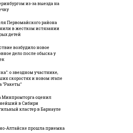
еринбургом из-за выезда на
ечку
ля Первомайского района
нили в жестком истязании
рых детей
ствие возбудило новое
овное дело после обыска у
ек
ска": о звездном участнике,
ших скоростях и новом этапе
а "Ракеты"
а Минпромторга оценил
нейший в Сибири
тильный кластер в Барнауле
рно-Алтайске прошла приемка