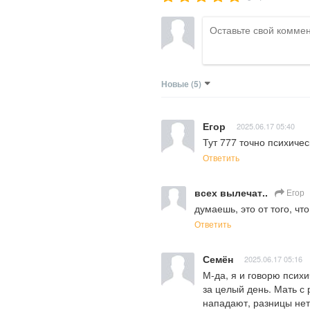
Новые
(5)
Егор
2025.06.17 05:40
Тут 777 точно психичес
Ответить
всех вылечат..
Егор
думаешь, это от того, чт
Ответить
Семён
2025.06.17 05:16
М-да, я и говорю психи
за целый день. Мать с 
нападают, разницы нет