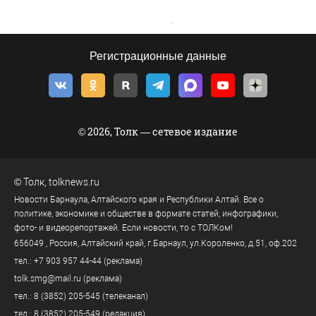
Регистрационные данные
© 2026, Толк — сетевое издание
©
Толк
,
tolknews.ru
Новости Барнаула, Алтайского края и Республики Алтай. Все о
политике, экономике и обществе в формате статей, инфографики,
фото- и видеорепортажей. Если новости, то с ТОЛКом!
656049
, Россия, Алтайский край, г.
Барнаул
,
ул.Короленко, д.51, оф.202
тел.:
+7 903 957 44-44
(реклама)
tolk.smg@mail.ru
(реклама)
тел.:
8 (3852) 205-545
(телеканал)
тел.:
8 (3852) 205-549
(редакция)