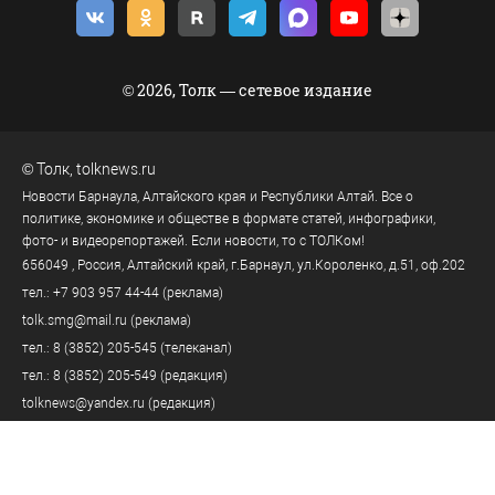
© 2026, Толк — сетевое издание
©
Толк
,
tolknews.ru
Новости Барнаула, Алтайского края и Республики Алтай. Все о
политике, экономике и обществе в формате статей, инфографики,
фото- и видеорепортажей. Если новости, то с ТОЛКом!
656049
, Россия, Алтайский край, г.
Барнаул
,
ул.Короленко, д.51, оф.202
тел.:
+7 903 957 44-44
(реклама)
tolk.smg@mail.ru
(реклама)
тел.:
8 (3852) 205-545
(телеканал)
тел.:
8 (3852) 205-549
(редакция)
tolknews@yandex.ru
(редакция)
Политика персональных данных
18+