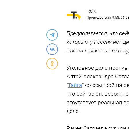
ТОЛК
Происшествия
, 9:58, 06.
Предполагается, что сей
которым у России нет д
отказа признать это гос
Уголовное дело против
Алтай Александра Сатл
"
Тайга
" со ссылкой на р
что сейчас он, вероятно
отсутствует реальная в
деле.
Ранее Сатлаева судили