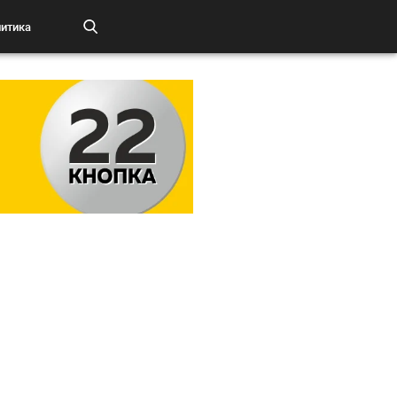
итика