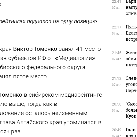
Барн
22:41
0
выпу
07 авг.
слив
рейтингах поднялся на одну позицию
Пять
22:17
Екат
07 авг.
встр
 края
Виктор Томенко
занял 41 место
Жите
21:46
лав субъектов РФ от «Медиалогии».
обви
07 авг.
пяте
ибирского федерального округа
анял пятое место.
След
21:12
угол
07 авг.
Лерч
 Томенко
в сибирском медиарейтинге
ию выше, тогда как в
"Сно
20:50
боль
07 авг.
оложение осталось неизменным.
Кубк
 глава Алтайского края упоминался в
Глав
сяч раз.
20:49
круп
07 авг.