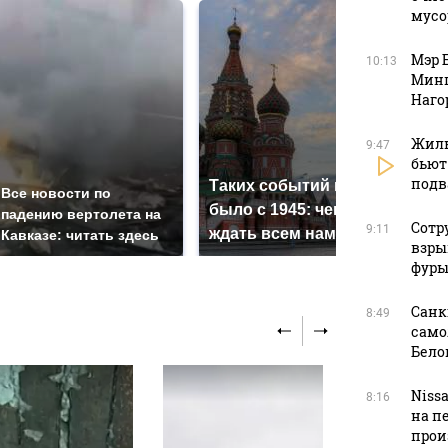
мусо
Мэр 
10:13
Минп
Наго
Жиль
9:47
бьют
подв
Таких событий не
Все новости по
В м
было с 1945: чего
падению вертолета на
ажио
Сотр
9:11
ждать всем нам?
Кавказе: читать здесь
прод
взры
фуры
Санк
8:49
само
Бело
Niss
8:16
на п
прои