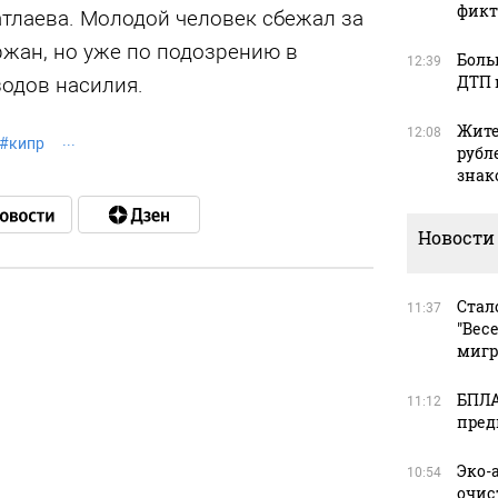
фикт
тлаева. Молодой человек сбежал за
ержан, но уже по подозрению в
Боль
12:39
ДТП 
одов насилия.
Жите
12:08
#
кипр
рубл
зна
Новости
Стал
11:37
"Вес
в
мигр
БПЛА
11:12
пред
в
Эко-
10:54
очис