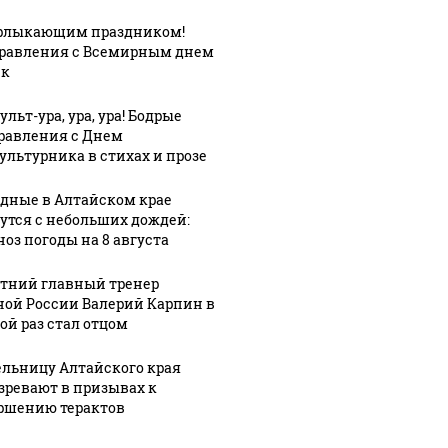
рлыкающим праздником!
3:11
08 августа, 12:08
равления с Всемирным днем
Житель
08 августа, 12:39
ек
ке
Большая
Бийска
ра
пробка
лишился 15
льт-ура, ура, ура! Бодрые
олы
скопилась
тысяч
равления с Днем
удить
ультурника в стихах и прозе
из-за ДТП на
рублей после
ивное
Старом
посиделок с
дные в Алтайском крае
е
мосту в
новыми
утся с небольших дождей:
ей
Барнауле
знакомыми
ноз погоды на 8 августа
етний главный тренер
ной России Валерий Карпин в
ой раз стал отцом
льницу Алтайского края
зревают в призывах к
ршению терактов