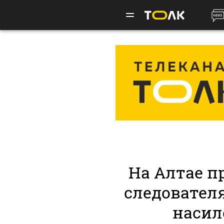
На Алтае п
следовател
насил