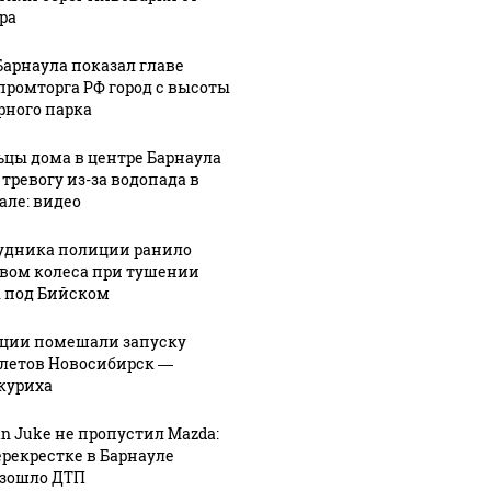
ра
Барнаула показал главе
ромторга РФ город с высоты
рного парка
цы дома в центре Барнаула
СМИ: В Химках на
 тревогу из-за водопада в
але: видео
полицейскую
Где буд
агазинах России
машину напали и
презид
таж из-за этого
удника полиции ранило
подожгли.
России
укта: что купить?
вом колеса при тушении
 под Бийском
ции помешали запуску
летов Новосибирск —
куриха
an Juke не пропустил Mazda:
ерекрестке в Барнауле
зошло ДТП