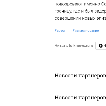
подозревают именно Са
границу, где и был зад
совершении новых эпиз
#
арест
#
изнасилование
Читать tolknews.ru в
Новости партнеро
Новости партнеро