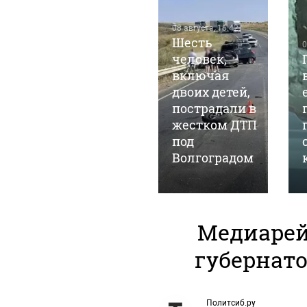
08 августа, 12:08
08 августа, 16:42
Житель
Шесть
0
Бийска
человек,
лишился 15
включая
тысяч
двоих детей,
рублей после
пострадали в
посиделок с
жестком ДТП
новыми
под
знакомыми
Волгоградом
Медиарей
губернато
Политсиб.ру