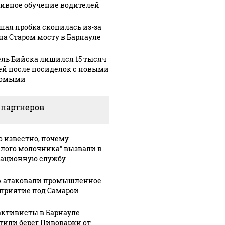
ивное обучение водителей
шая пробка скопилась из-за
на Старом мосту в Барнауле
ль Бийска лишился 15 тысяч
ей после посиделок с новыми
комыми
 партнеров
о известно, почему
елого молочника" вызвали в
ационную службу
 атаковали промышленное
приятие под Самарой
активисты в Барнауле
тили берег Пивоварки от