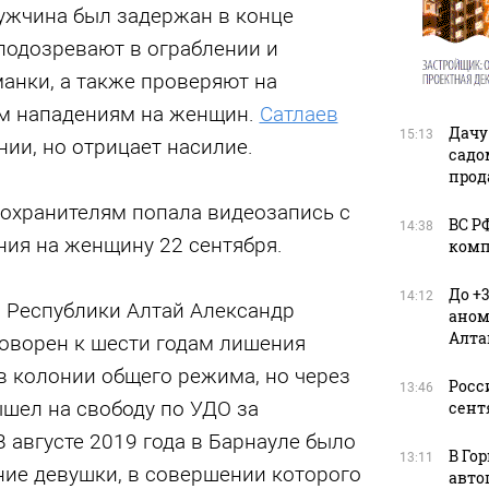
ужчина был задержан в конце
 подозревают в ограблении и
анки, а также проверяют на
ем нападениям на женщин.
Сатлаев
Дачу
15:13
нии, но отрицает насилие.
садо
прод
оохранителям попала видеозапись с
ВС Р
14:38
ния на женщину 22 сентября.
комп
До +
14:12
 Республики Алтай Александр
аном
Алта
говорен к шести годам лишения
в колонии общего режима, но через
Росс
13:46
вышел на свободу по УДО за
сент
 августе 2019 года в Барнауле было
В Го
13:11
ие девушки, в совершении которого
авто