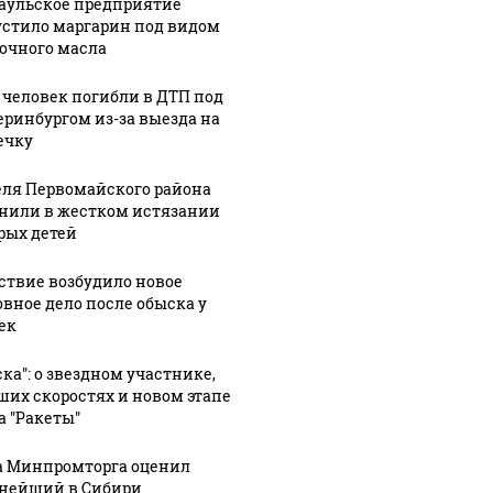
аульское предприятие
стило маргарин под видом
очного масла
 человек погибли в ДТП под
еринбургом из-за выезда на
ечку
ля Первомайского района
нили в жестком истязании
рых детей
ствие возбудило новое
овное дело после обыска у
ек
ска": о звездном участнике,
ших скоростях и новом этапе
а "Ракеты"
а Минпромторга оценил
нейший в Сибири