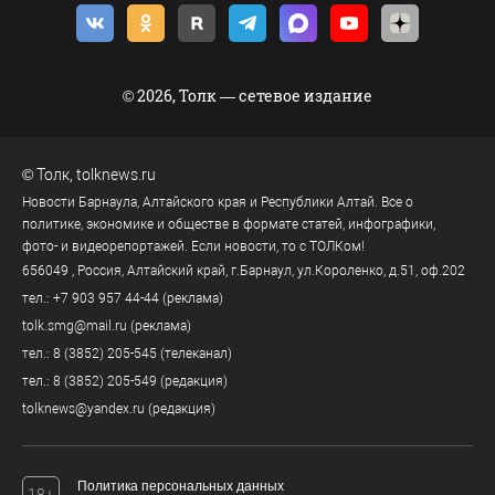
© 2026, Толк — сетевое издание
©
Толк
,
tolknews.ru
Новости Барнаула, Алтайского края и Республики Алтай. Все о
политике, экономике и обществе в формате статей, инфографики,
фото- и видеорепортажей. Если новости, то с ТОЛКом!
656049
, Россия, Алтайский край, г.
Барнаул
,
ул.Короленко, д.51, оф.202
тел.:
+7 903 957 44-44
(реклама)
tolk.smg@mail.ru
(реклама)
тел.:
8 (3852) 205-545
(телеканал)
тел.:
8 (3852) 205-549
(редакция)
tolknews@yandex.ru
(редакция)
Политика персональных данных
18+