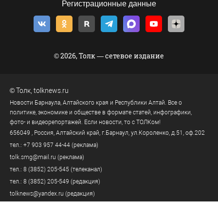
Регистрационные данные
© 2026, Толк — сетевое издание
©
Толк
,
tolknews.ru
Новости Барнаула, Алтайского края и Республики Алтай. Все о
политике, экономике и обществе в формате статей, инфографики,
фото- и видеорепортажей. Если новости, то с ТОЛКом!
656049
, Россия, Алтайский край, г.
Барнаул
,
ул.Короленко, д.51, оф.202
тел.:
+7 903 957 44-44
(реклама)
tolk.smg@mail.ru
(реклама)
тел.:
8 (3852) 205-545
(телеканал)
тел.:
8 (3852) 205-549
(редакция)
tolknews@yandex.ru
(редакция)