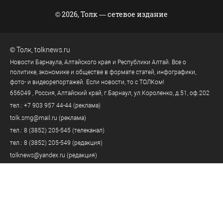
© 2026, Толк — сетевое издание
©
Толк
,
tolknews.ru
Новости Барнаула, Алтайского края и Республики Алтай. Все о
политике, экономике и обществе в формате статей, инфографики,
фото- и видеорепортажей. Если новости, то с ТОЛКом!
656049
, Россия, Алтайский край, г.
Барнаул
,
ул.Короленко, д.51, оф.202
тел.:
+7 903 957 44-44
(реклама)
tolk.smg@mail.ru
(реклама)
тел.:
8 (3852) 205-545
(телеканал)
тел.:
8 (3852) 205-549
(редакция)
tolknews@yandex.ru
(редакция)
Политика персональных данных
18+
Пользовательское соглашение
Правила комментирования
Правила применения рекомендательных технологий