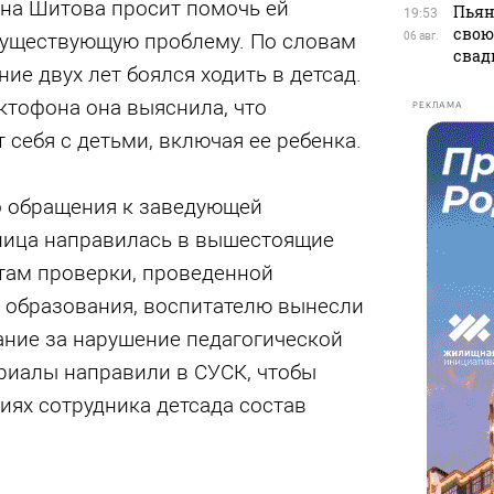
на Шитова просит помочь ей
Пьян
19:53
свою
существующую проблему. По словам
06 авг.
свад
ие двух лет боялся ходить в детсад.
ктофона она выяснила, что
РЕКЛАМА
 себя с детьми, включая ее ребенка.
о обращения к заведующей
ница направилась в вышестоящие
атам проверки, проведенной
образования, воспитателю вынесли
ние за нарушение педагогической
ериалы направили в СУСК, чтобы
виях сотрудника детсада состав