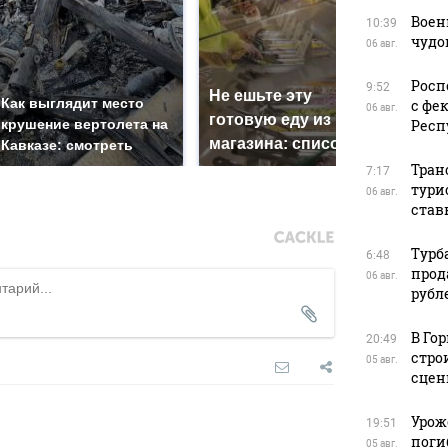
Воен
10:39
чудо
06 авг.
Росп
9:52
Не ешьте эту
В О
Как выглядит место
с фе
06 авг.
готовую еду из
жес
крушение вертолета на
Респ
магазина: список
кри
Кавказе: смотреть
Тран
7:17
тури
06 авг.
став
Турб
6:48
прод
06 авг.
рубл
В Го
20:49
стро
05 авг.
сцен
Урож
19:51
поги
05 авг.