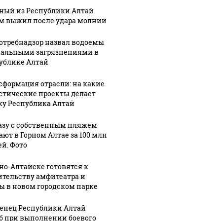
ный из Республики Алтай
м выжил после удара молнии
отребнадзор назвал водоемы
АЭ произошло
Таких с
Все новости по
кальными загрязнениями в
токое убийство
было с 
ублике Алтай
падению вертолета на
птомиллионера
ждать 
Кавказе: читать здесь
сформация отрасли: на какие
стические проекты делает
ку Республика Алтай
азу с собственным пляжем
ают в Горном Алтае за 100 млн
ей. Фото
рно-Алтайске готовятся к
ительству амфитеатра и
ы в новом городском парке
енец Республики Алтай
б при выполнении боевого