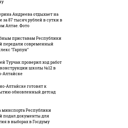
ну
ерина Андреева отдыхает на
 за 87 тысяч рублей в сутки в
ом Алтае. Фото
бным приставам Республики
й передали современный
лекс "Гарпун"
ей Турчак проверил ход работ
еконструкции школы №12 в
о-Алтайске
рно-Алтайске готовят к
ытию обновленный детсад
а минспорта Республики
й подал документы для
тия в выборах в Госдуму