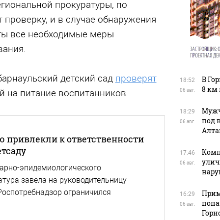
гиональной прокуратуры, по
 проверку, и в случае обнаружения
ты все необходимые меры
вания.
барнаульский детский сад
проверят
В Го
18:52
8 км
й на питание воспитанников.
06 авг.
Мужч
18:29
под 
06 авг.
Алта
ю привлекли к ответственности
етсаду
Комп
17:46
улич
06 авг.
тарно-эпидемиологического
нар
атура завела на руководительницу
Роспотребнадзор ограничился
Прим
16:29
попа
06 авг.
Горн