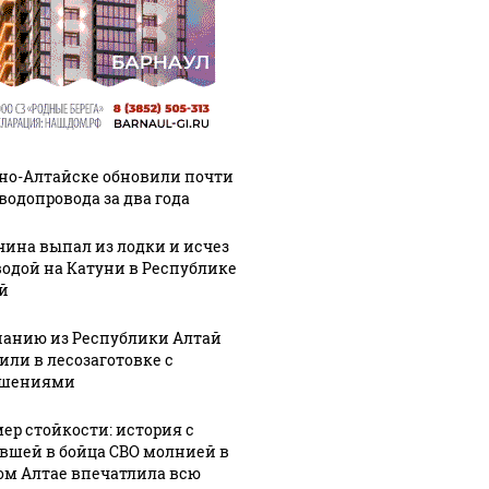
рно-Алтайске обновили почти
 водопровода за два года
ина выпал из лодки и исчез
водой на Катуни в Республике
й
анию из Республики Алтай
или в лесозаготовке с
ушениями
ер стойкости: история с
вшей в бойца СВО молнией в
ом Алтае впечатлила всю