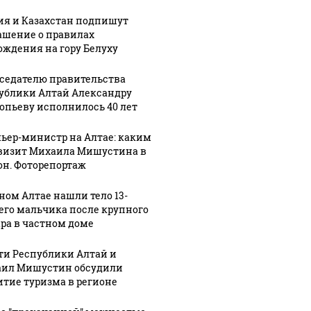
№6
школьника
смены
ия и Казахстан подпишут
ашение о правилах
ождения на гору Белуху
седателю правительства
ублики Алтай Александру
опьеву исполнилось 40 лет
ьер-министр на Алтае: каким
визит Михаила Мишустина в
он. Фоторепортаж
рном Алтае нашли тело 13-
его мальчика после крупного
ра в частном доме
ти Республики Алтай и
ил Мишустин обсудили
итие туризма в регионе