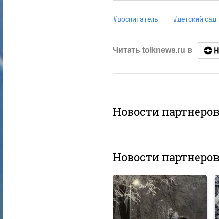
#
воспитатель
#
детский сад
Читать tolknews.ru в
Новости партнеро
Новости партнеро