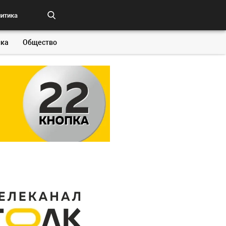
итика
ка
Общество