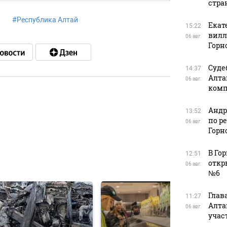
стра
#
Республика Алтай
Екат
15:22
вилле
06 авг.
Горн
Суде
14:37
Алта
06 авг.
комп
Андр
13:52
в
по р
06 авг.
Горн
В Го
12:51
в
откр
06 авг.
№6
Глав
11:27
Алта
06 авг.
учас