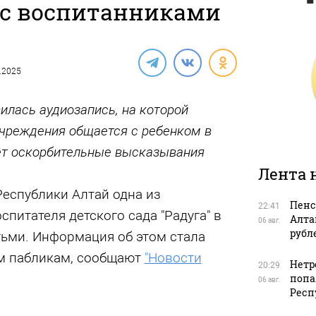
 с воспитанниками
5.2025
илась аудиозапись, на которой
учреждения общается с ребенком в
ет оскорбительные высказывания
Лента 
еспублики Алтай одна из
Пенс
22:41
спитателя детского сада "Радуга" в
Алта
06 авг.
рубл
тьми. Информация об этом стала
м пабликам, сообщают
"Новости
Нетр
20:29
попа
06 авг.
Респ