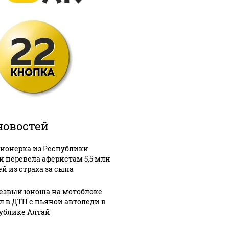
новостей
ионерка из Республики
й перевела аферистам 5,5 млн
ей из страха за сына
езвый юноша на мотоблоке
л в ДТП с пьяной автоледи в
ублике Алтай