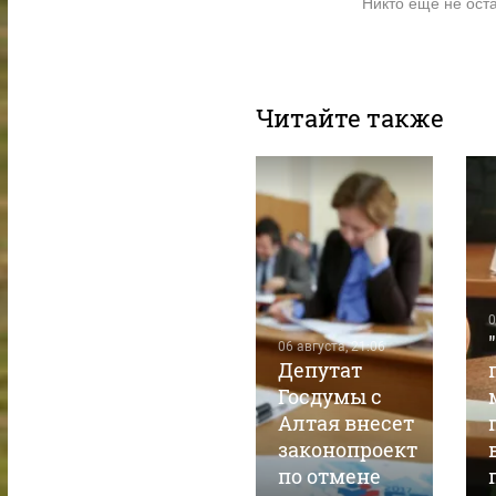
Никто ещё не ост
Читайте также
05 августа, 15:11
0
В летних
06 августа, 21:06
загородных
Депутат
лагерях
Госдумы с
Барнаула
Алтая внесет
стартуют
законопроект
четвертые
по отмене