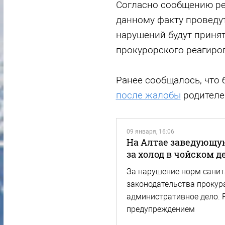
Согласно сообщению ре
данному факту проведут
нарушений будут приня
прокурорского реагиро
Ранее сообщалось, что 
после жалобы
родителе
09 января, 16:06
На Алтае заведующу
за холод в чойском д
За нарушение норм сани
законодательства прокур
административное дело. 
предупреждением