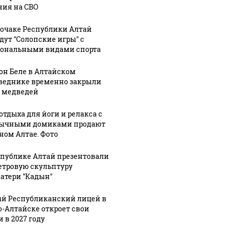
ния на СВО
рочаке Республики Алтай
дут "Солопские игры" с
ональными видами спорта
он Беле в Алтайском
веднике временно закрыли
а медведей
отдыха для йоги и релакса с
ычными домиками продают
рном Алтае. Фото
06 августа, 11:58
1
В России
05 августа, 15:11
предложили
В летних
спублике Алтай презентовали
2:51
етровую скульптуру
ежегодно
загородных
атери "Кадын"
ке
выплачивать
лагерях
 к
по 15 тысяч
Барнаула
й Республиканский лицей в
ию
рублей на
стартуют
о-Алтайске откроет свои
енный
каждого
четвертые
 в 2027 году