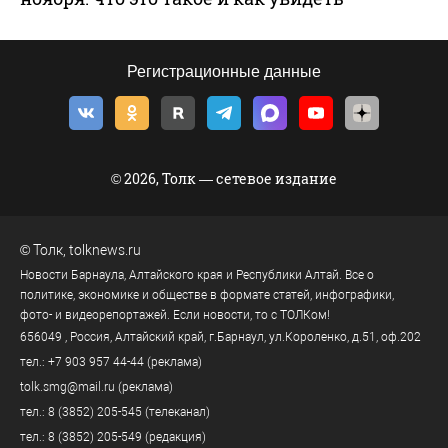
Регистрационные данные
© 2026, Толк — сетевое издание
©
Толк
,
tolknews.ru
Новости Барнаула, Алтайского края и Республики Алтай. Все о
политике, экономике и обществе в формате статей, инфографики,
фото- и видеорепортажей. Если новости, то с ТОЛКом!
656049
, Россия, Алтайский край, г.
Барнаул
,
ул.Короленко, д.51, оф.202
тел.:
+7 903 957 44-44
(реклама)
tolk.smg@mail.ru
(реклама)
тел.:
8 (3852) 205-545
(телеканал)
тел.:
8 (3852) 205-549
(редакция)