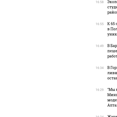
Экол
16:58
студ
райо
К 65
16:55
в По
уник
В Ба
16:49
пеше
рабо
В Го
16:34
ливн
оста
"Мы 
16:29
Минп
моде
Алта
Жара