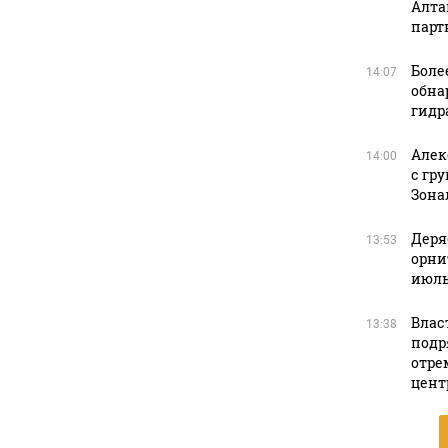
Алта
парт
Боле
14:07
обна
гидр
Алек
14:00
с гр
Зона
Деря
13:53
орни
июль
Влас
13:38
подр
отре
цент