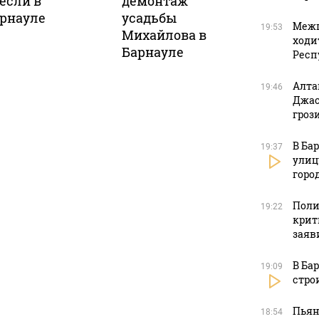
если в
демонтаж
рнауле
усадьбы
Межп
19:53
Михайлова в
ходи
Барнауле
Респ
Алта
19:46
Джас
гроз
В Ба
19:37
улиц
горо
Поли
19:22
крит
заяв
В Ба
19:09
стро
Пьян
18:54