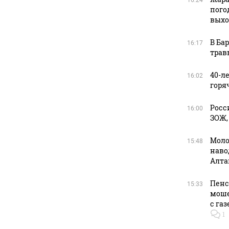
16:24
пого
вых
В Ба
16:17
трав
40-л
16:02
горя
Росс
16:00
ЗОЖ,
Моло
15:48
наво
Алта
Пенс
15:33
моше
с га
1