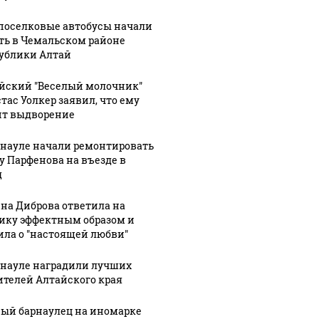
оселковые автобусы начали
ть в Чемальском районе
ублики Алтай
йский "Веселый молочник"
тас Уолкер заявил, что ему
ит выдворение
рнауле начали ремонтировать
у Парфенова на въезде в
д
на Диброва ответила на
ику эффектным образом и
ила о "настоящей любви"
рнауле наградили лучших
ителей Алтайского края
ый барнаулец на иномарке