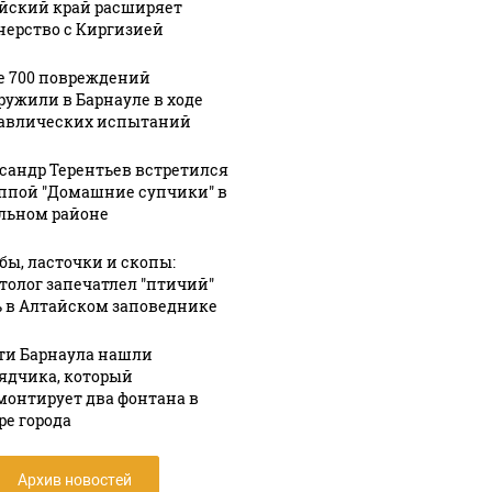
йский край расширяет
нерство с Киргизией
е 700 повреждений
ружили в Барнауле в ходе
авлических испытаний
сандр Терентьев встретился
уппой "Домашние супчики" в
льном районе
бы, ласточки и скопы:
толог запечатлел "птичий"
 в Алтайском заповеднике
ти Барнаула нашли
ядчика, который
монтирует два фонтана в
ре города
Архив новостей