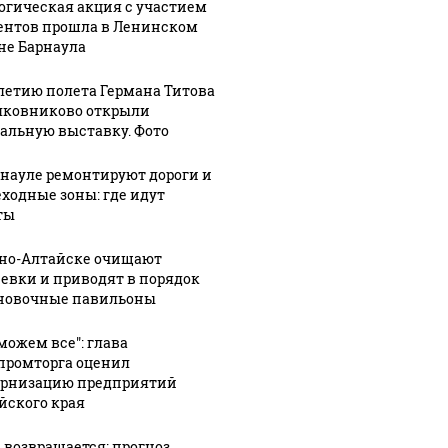
огическая акция с участием
ентов прошла в Ленинском
не Барнаула
-летию полета Германа Титова
лковниково открыли
альную выставку. Фото
рнауле ремонтируют дороги и
ходные зоны: где идут
ты
рно-Алтайске очищают
евки и приводят в порядок
новочные павильоны
можем все": глава
ромторга оценил
рнизацию предприятий
йского края
 возвращается: прогноз