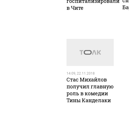
сн
госпитализировали
Ба
в Чите
14:09, 22.11.2018
Стас Михайлов
получил главную
роль в комедии
Тины Канделаки