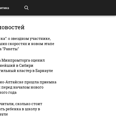
итика
новостей
ска": о звездном участнике,
ших скоростях и новом этапе
а "Ракеты"
а Минпромторга оценил
нейший в Сибири
тильный кластер в Барнауле
рно-Алтайске прошла приемка
 перед началом нового
ного года
читали, сколько стоит
ать ребенка в школу в
ауле