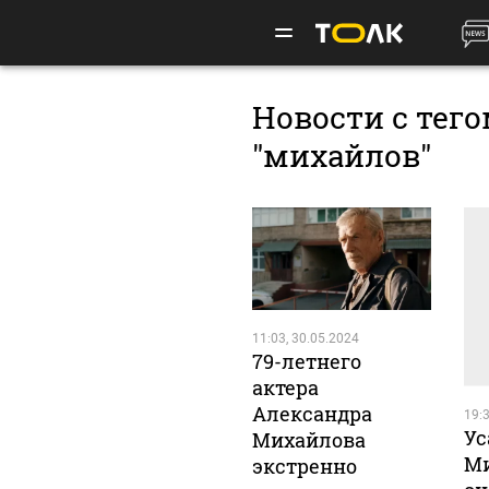
Новости с тег
"михайлов"
11:03, 30.05.2024
79-летнего
актера
Александра
19:3
Ус
Михайлова
Ми
экстренно