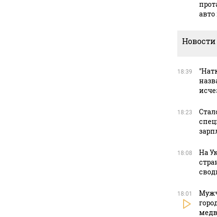
прот
авто
Новости
"Натк
18:39
назв
исче
Стал
18:23
спец
зарп
На У
18:08
стра
свод
Мужч
18:01
горо
медв