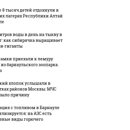
е 8 тысяч детей отдохнули в
их лагерях Республики Алтай
ле
литров воды в день на тыкву в
кг: как сибирячка выращивает
и-гиганты
самки приехали к лемуру
 из барнаульского зоопарка.
о
кий хлопок услышали в
тках районов Москвы: МЧС
рыло причину
ация с топливом в Барнауле
илизируется: на АЗС есть
вные виды горючего