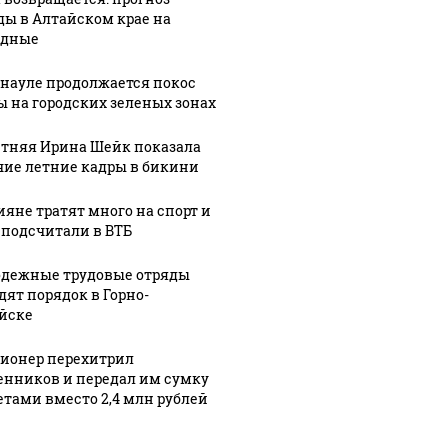
ды в Алтайском крае на
одные
рнауле продолжается покос
ы на городских зеленых зонах
етняя Ирина Шейк показала
чие летние кадры в бикини
ияне тратят много на спорт и
 подсчитали в ВТБ
дежные трудовые отряды
дят порядок в Горно-
йске
ионер перехитрил
нников и передал им сумку
зетами вместо 2,4 млн рублей