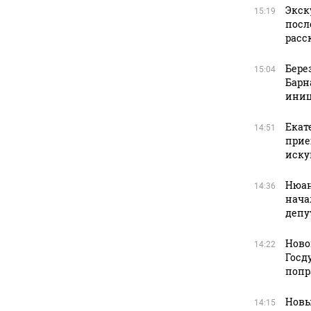
Экск
15:19
посл
расс
Бере
15:04
Барн
иниц
Екат
14:51
прие
иску
Нюан
14:36
нача
депу
Ново
14:22
Госд
попр
Новы
14:15