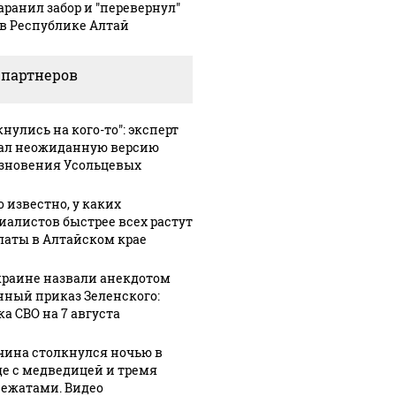
аранил забор и "перевернул"
 в Республике Алтай
 партнеров
нулись на кого-то": эксперт
ал неожиданную версию
зновения Усольцевых
о известно, у каких
иалистов быстрее всех растут
латы в Алтайском крае
краине назвали анекдотом
нный приказ Зеленского:
ка СВО на 7 августа
ина столкнулся ночью в
де с медведицей и тремя
ежатами. Видео