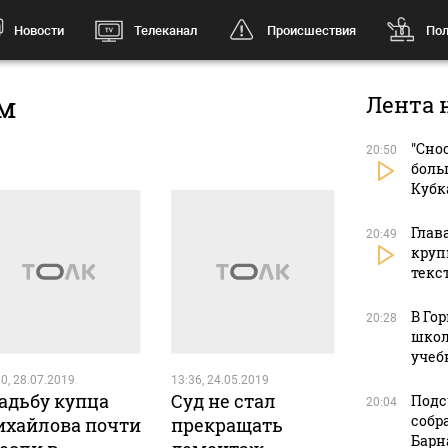
Новости
Телеканал
Происшествия
Пол
ом
Лента 
"Сно
20:50
боль
Кубк
Глав
20:49
круп
текс
В Го
20:28
школ
учеб
0, 28.07.2019
13:36, 24.05.2019
адьбу купца
Суд не стал
Подс
20:04
собр
хайлова почти
прекращать
Барн