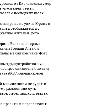
урсовод из Кисловодска умер
е укуса змеи: семья
казала о последних часах
зовая роща на улице Юрина в
ауле преображается по
иативе жителей. Фото
ерина Волкова впервые
хала в Горный Алтай и
палась в банном чане. Фото
сы трудоустройства: суд
л допрос свидетелей по делу
тата АКЗС Клюшниковой
й мобилизации не будет: в
уме разъяснили суть
авок о военных контрактах
е проекты и перспективы: