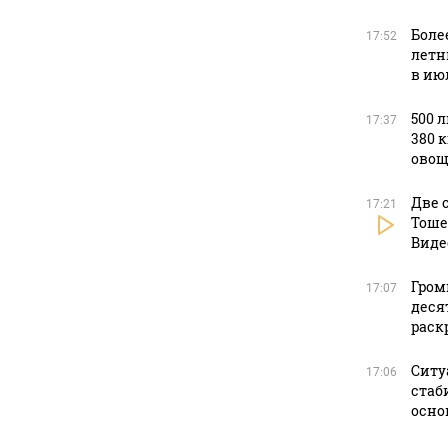
Боле
17:52
летн
в ию
500 
17:37
380 
овощ
Две 
17:21
Тоше
Виде
Гром
17:07
деся
раск
Ситу
17:06
стаб
осно