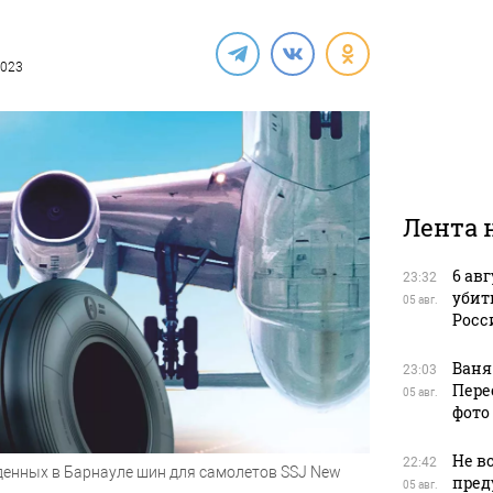
2023
Лента 
6 ав
23:32
убит
05 авг.
Росс
Ваня
23:03
Пере
05 авг.
фото
Не в
22:42
енных в Барнауле шин для самолетов SSJ New
пред
05 авг.