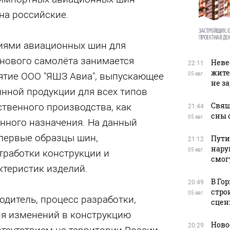
на российские.
иями авиационных шин для
нового самолёта занимается
Неве
22:11
жите
ятие ООО "ЯШЗ Авиа", выпускающее
05 авг.
не з
нной продукции для всех типов
Свящ
твенного производства, как
21:44
сны 
05 авг.
енного назначения. На данный
первые образцы шин,
Пути
21:12
нару
05 авг.
тработки конструкции и
смог
ктеристик изделий.
В Го
20:49
стро
05 авг.
одитель, процесс разработки,
сцен
ия изменений в конструкцию
Ново
20:29