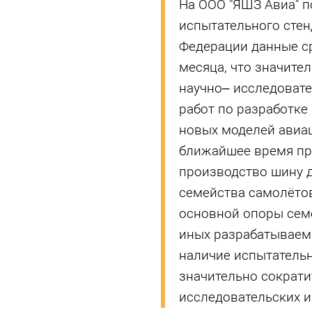
На ООО "ЯШЗ Авиа" п
испытательного стен
Федерации данные ср
месяца, что значите
научно– исследовате
работ по разработке
новых моделей авиац
ближайшее время пре
производство шину 
семейства самолётов
основной опоры семе
иных разрабатываем
наличие испытательн
значительно сократи
исследовательских и