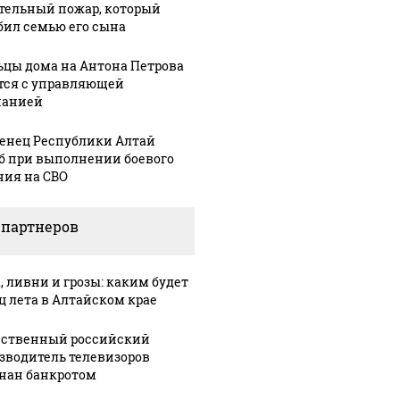
тельный пожар, который
бил семью его сына
цы дома на Антона Петрова
тся с управляющей
панией
енец Республики Алтай
б при выполнении боевого
ния на СВО
 партнеров
, ливни и грозы: каким будет
ц лета в Алтайском крае
ственный российский
зводитель телевизоров
нан банкротом