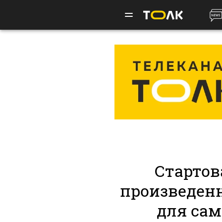
Старто
произведен
для сам