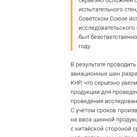
серьезно осложнен о
испытательного сте
Советском Союзе исп
исследовательского
был безответственно
году.
В результате проводит
авиационных шин разра
КНР, что серьёзно увел
продукции для проведен
проведения исследован
С учётом сроков произ
на ввоз шинной продукц
с китайской стороной с