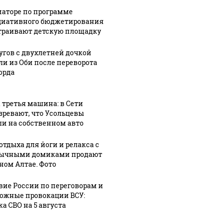
иаторе по программе
иативного бюджетирования
траивают детскую площадку
угов с двухлетней дочкой
ли из Оби после переворота
орда
 третья машина: в Сети
зревают, что Усольцевы
ли на собственном авто
отдыха для йоги и релакса с
ычными домиками продают
рном Алтае. Фото
вие России по переговорам и
ожные провокации ВСУ:
а СВО на 5 августа