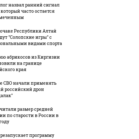
лог назвал ранний сигнал
, который часто остается
амеченным
рочаке Республики Алтай
дут "Солопские игры" с
ональными видами спорта
ию абрикосов из Киргизии
новили на границе
йского края
не СВО начали применять
й российский дрон
далак"
читали размер средней
ии по старости в России в
году
ерезапускает программу