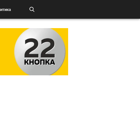
итика