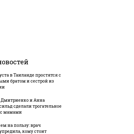
новостей
густа в Таиланде простятся с
ыми братом и сестрой из
ии
 Дмитриенко и Анна
сильд сделали трогательное
 с мамами
сем на пользу: врач
упредила, кому стоит