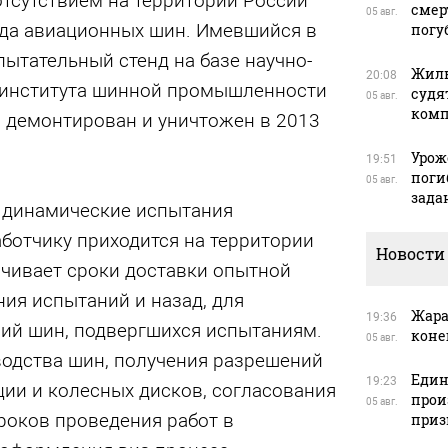
тсутствием на территории России
смер
05 авг.
нда авиационных шин. Имевшийся в
погу
ытательный стенд на базе научно-
Жиль
20:08
 института шинной промышленности
судя
05 авг.
ком
 демонтирован и уничтожен в 2013
Урож
19:51
поги
05 авг.
зада
ь динамические испытания
ботчику приходится на территории
Новости
ичивает сроки доставки опытной
ия испытаний и назад, для
Жара
19:36
ий шин, подвергшихся испытаниям.
коне
05 авг.
водства шин, получения разрешений
Един
19:23
ии и колесных дисков, согласования
прои
05 авг.
роков проведения работ в
приз