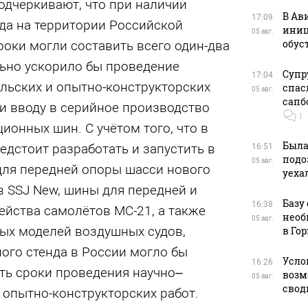
одчеркивают, что при наличии
В Ав
17:09
да на территории Российской
иниц
05 авг.
обус
оки могли составить всего один-два
льно ускорило бы проведение
Супр
17:04
льских и опытно-конструкторских
спас
05 авг.
сапб
 и вводу в серийное производство
1
ионных шин. С учётом того, что в
Была
дстоит разработать и запустить в
16:51
подо
05 авг.
для передней опоры шасси нового
уеха
 SSJ New, шины для передней и
Базу 
16:38
йства самолётов МС-21, а также
необ
05 авг.
ых моделей воздушных судов,
в Го
ого стенда в России могло бы
Усло
16:26
ть сроки проведения научно–
возм
05 авг.
сводк
 опытно-конструкторских работ.