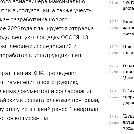
кого авиалайнера максимально
"Выг
05 авг.
абон
при эксплуатации, а также учесть
ка– разработчика нового
Корд
17:53
запо
ле 2023года планируется отправка
05 авг.
из-з
водственную площадку ООО "ЯШЗ
комплексных исследований и
При 
17:36
поги
05 авг.
доработок в конструкцию шин.
Ольг
17:22
ново
врат шин из КНР, проведения
05 авг.
"Дом
ия изменения в конструкцию,
ьных документов и согласования
В Би
17:17
терр
05 авг.
тайскими испытательными центрами,
доро
у этапу испытаний ранее 1 квартала
"Куд
17:13
ляется возможным.
алта
05 авг.
урож