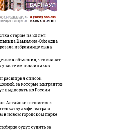
стка старше на 20 лет:
льница Камня-на-Оби едва
арезала избранницу сына
енник объяснил, что значат
с участием покойников
н расширил список
шений, за которые мигрантов
ут выдворять из России
рно-Алтайске готовятся к
ительству амфитеатра и
ы в новом городском парке
сибирца будут судить за