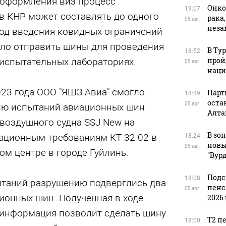
 оформления виз процесс
Онко
19:07
в КНР может составлять до одного
рака
05 авг.
нез
риод введения ковидных ограничений
ло отправить шины для проведения
В Ту
18:52
прой
 испытательных лабораториях.
05 авг.
наци
023 года ООО "ЯШЗ Авиа" смогло
Парт
18:39
оста
05 авг.
ию испытаний авиационных шин
Алта
воздушного судна SSJ New на
В зо
ационным требованиям КТ 32-02 в
18:24
новы
05 авг.
м центре в городе Гуйлинь.
"Вур
Подс
18:08
ытаний разрушению подверглись два
пенс
05 авг.
ионных шин. Полученная в ходе
2026 
информация позволит сделать шину
Т2 п
18:00