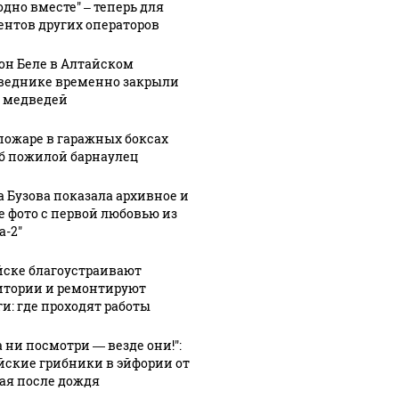
одно вместе" – теперь для
ентов других операторов
он Беле в Алтайском
веднике временно закрыли
а медведей
пожаре в гаражных боксах
б пожилой барнаулец
а Бузова показала архивное и
е фото с первой любовью из
а-2"
йске благоустраивают
итории и ремонтируют
ги: где проходят работы
а ни посмотри — везде они!":
йские грибники в эйфории от
ая после дождя