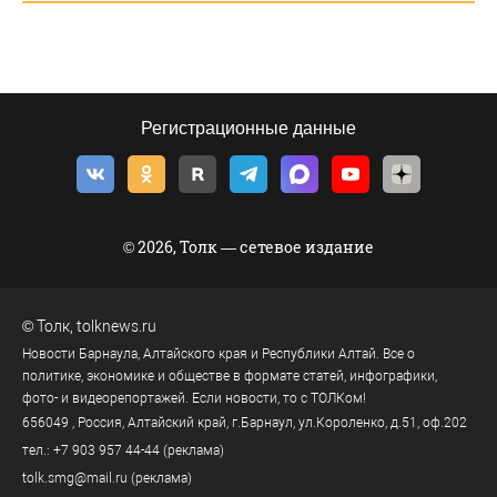
Регистрационные данные
© 2026, Толк — сетевое издание
©
Толк
,
tolknews.ru
Новости Барнаула, Алтайского края и Республики Алтай. Все о
политике, экономике и обществе в формате статей, инфографики,
фото- и видеорепортажей. Если новости, то с ТОЛКом!
656049
, Россия, Алтайский край, г.
Барнаул
,
ул.Короленко, д.51, оф.202
тел.:
+7 903 957 44-44
(реклама)
tolk.smg@mail.ru
(реклама)