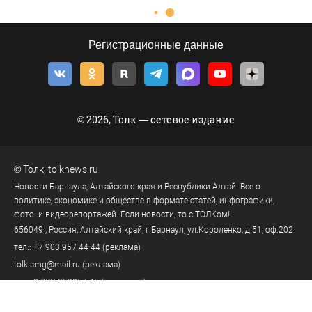
Регистрационные данные
© 2026, Толк — сетевое издание
©
Толк
,
tolknews.ru
Новости Барнаула, Алтайского края и Республики Алтай. Все о
политике, экономике и обществе в формате статей, инфографики,
фото- и видеорепортажей. Если новости, то с ТОЛКом!
656049
, Россия, Алтайский край, г.
Барнаул
,
ул.Короленко, д.51, оф.202
тел.:
+7 903 957 44-44
(реклама)
tolk.smg@mail.ru
(реклама)
тел.:
8 (3852) 205-545
(телеканал)
тел.:
8 (3852) 205-549
(редакция)