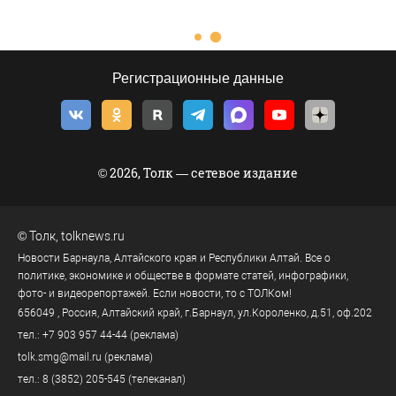
Регистрационные данные
© 2026, Толк — сетевое издание
©
Толк
,
tolknews.ru
Новости Барнаула, Алтайского края и Республики Алтай. Все о
политике, экономике и обществе в формате статей, инфографики,
фото- и видеорепортажей. Если новости, то с ТОЛКом!
656049
, Россия, Алтайский край, г.
Барнаул
,
ул.Короленко, д.51, оф.202
тел.:
+7 903 957 44-44
(реклама)
tolk.smg@mail.ru
(реклама)
тел.:
8 (3852) 205-545
(телеканал)