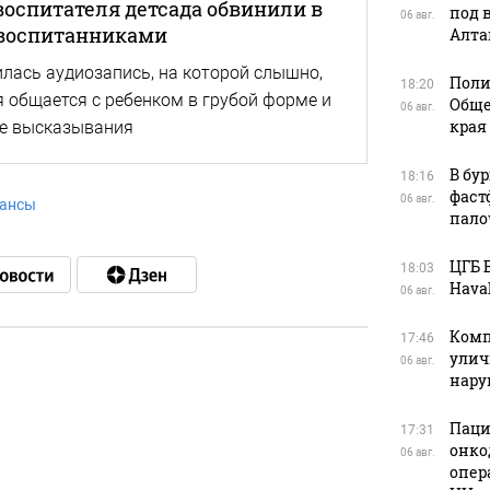
воспитателя детсада обвинили в
под 
06 авг.
 воспитанниками
Алта
лась аудиозапись, на которой слышно,
Поли
18:20
 общается с ребенком в грубой форме и
Обще
06 авг.
края
ые высказывания
В бу
18:16
фаст
06 авг.
ансы
пало
ЦГБ 
18:03
Haval
06 авг.
Комп
17:46
улич
06 авг.
нар
в
Паци
17:31
онко
06 авг.
опер