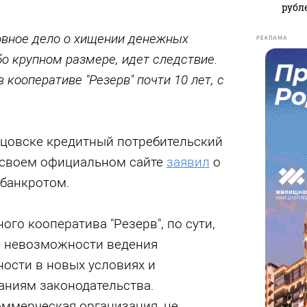
рубл
овное дело о хищении денежных
РЕКЛАМА
о крупном размере, идет следствие.
 кооперативе "Резерв" почти 10 лет, с
бцовске кредитный потребительский
а своем официальном сайте
заявил
о
 банкротом.
ого кооператива "Резерв", по сути,
м невозможности ведения
ости в новых условиях и
аниям законодательства.
оммерческая организация, не