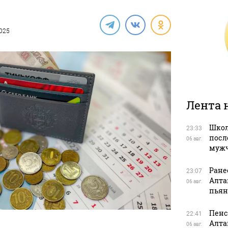
2025
Лента 
Школ
23:33
посл
06 авг.
муж
Ране
23:07
Алта
06 авг.
пьян
Пенс
22:41
Алта
06 авг.