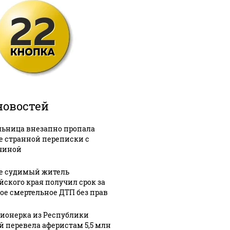
новостей
ьница внезапно пропала
е странной переписки с
чиной
е судимый житель
йского края получил срок за
ое смертельное ДТП без прав
ионерка из Республики
й перевела аферистам 5,5 млн