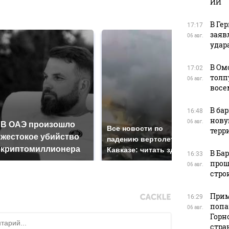
ИИ
в
В Ге
17:17
заяв
06 авг.
удара
В Ом
17:02
толп
06 авг.
восе
В ба
16:48
нову
06 авг.
В ОАЭ произошло
Так
Все новости по
терр
жестокое убийство
был
падению вертолета на
криптомиллионера
жда
Кавказе: читать здесь
В Ба
16:33
прош
06 авг.
стро
Прим
16:29
попа
06 авг.
Горн
стра