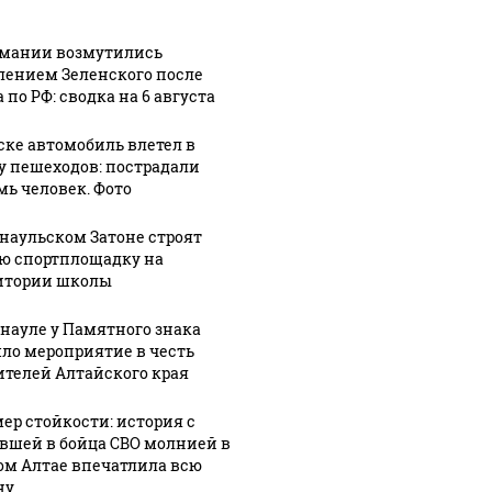
рмании возмутились
лением Зеленского после
 по РФ: сводка на 6 августа
ске автомобиль влетел в
у пешеходов: пострадали
мь человек. Фото
рнаульском Затоне строят
СМИ: В 
ю спортплощадку на
их событий не
полице
В магазинах России
итории школы
о с 1945: чего
машину
ажиотаж из-за этого
ть всем нам?
подожг
продукта: что купить?
рнауле у Памятного знака
ло мероприятие в честь
ителей Алтайского края
ер стойкости: история с
вшей в бойца СВО молнией в
ом Алтае впечатлила всю
ну