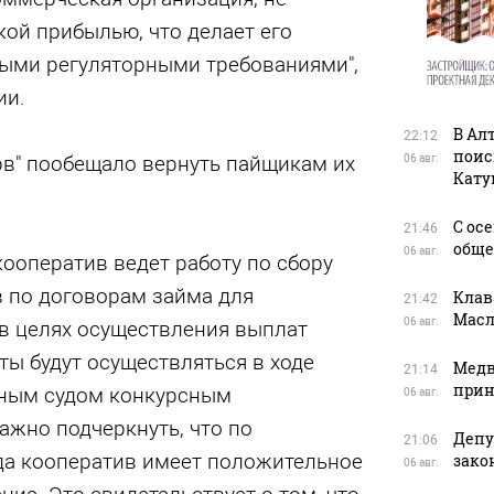
ой прибылью, что делает его
ыми регуляторными требованиями",
ии.
В Ал
22:12
поис
рв" пообещало вернуть пайщикам их
06 авг.
Кату
С ос
21:46
обще
06 авг.
кооператив ведет работу по сбору
 по договорам займа для
Клав
21:42
Масл
06 авг.
в целях осуществления выплат
ты будут осуществляться в ходе
Медв
21:14
прин
ным судом конкурсным
06 авг.
ажно подчеркнуть, что по
Депу
21:06
да кооператив имеет положительное
зако
06 авг.