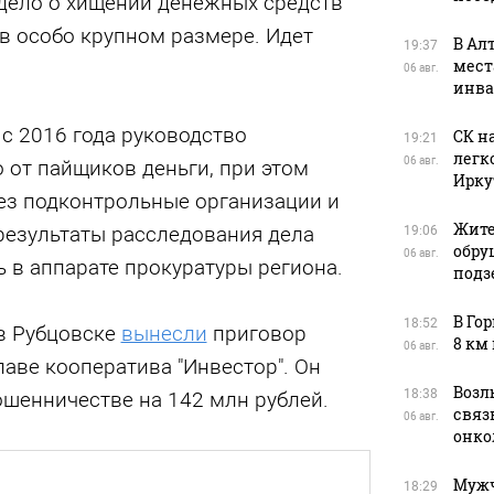
дело о хищении денежных средств
в особо крупном размере. Идет
В Ал
19:37
мест
06 авг.
инва
 с 2016 года руководство
СК н
19:21
легк
06 авг.
 от пайщиков деньги, при этом
Ирку
ез подконтрольные организации и
Жите
результаты расследования дела
19:06
обру
06 авг.
 в аппарате прокуратуры региона.
подз
В Го
18:52
 в Рубцовске
вынесли
приговор
8 км
06 авг.
аве кооператива "Инвестор". Он
Возл
18:38
шенничестве на 142 млн рублей.
связь
06 авг.
онко
Мужч
18:29