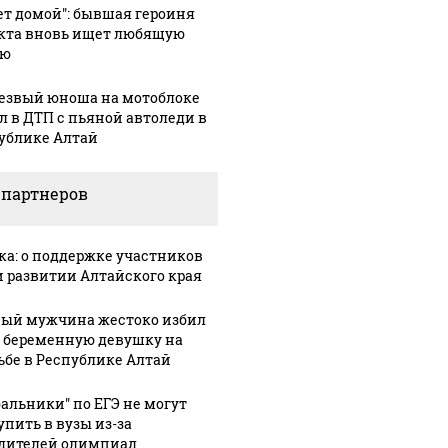
ет домой": бывшая героиня
кта вновь ищет любящую
ью
езвый юноша на мотоблоке
л в ДТП с пьяной автоледи в
ублике Алтай
 партнеров
ка: о поддержке участников
и развитии Алтайского края
ый мужчина жестоко избил
 беременную девушку на
ьбе в Республике Алтай
бальники" по ЕГЭ не могут
упить в вузы из-за
дителей олимпиад