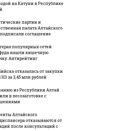
водой на Катуни в Республике
й
тические партии и
ственная палата Алтайского
 подписали соглашение
ргерах популярных сетей
фуда нашли кишечную
чку. Антирейтинг
Бийска отказалась от закупки
 H3 за 3,45 млн рублей
анию из Республики Алтай
или в лесозаготовке с
ушениями
енты Алтайского
диспансера отказываются от
аций после консультаций с