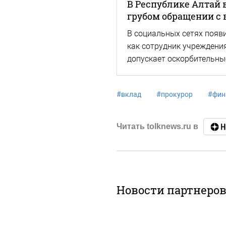
В Республике Алтай 
грубом обращении с
В социальных сетях появи
как сотрудник учреждения
допускает оскорбительн
#
вклад
#
прокурор
#
фин
Читать tolknews.ru в
Новости партнеро