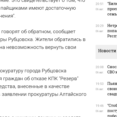
ие. Это свидетельствует о том, что
"Бил
20:51
д пайщиками имеют достаточную
прое
06 авг.
сем
нения".
Нетр
20:29
попа
 говорят об обратном, сообщает
06 авг.
Респ
уры Рубцовска. Жители обратились в
на невозможность вернуть свои
Новости
Снос
20:08
рокуратуру города Рубцовска
СВО 
06 авг.
 граждан об отказе КПК "Резерв"
Пьян
19:53
дства, внесенные в качестве
свою
06 авг.
 в заявлении прокуратуры Алтайского
свад
"Сто
19:46
пост
06 авг.
побе