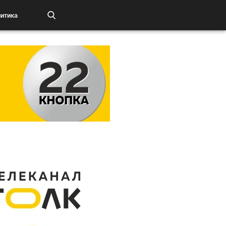
итика