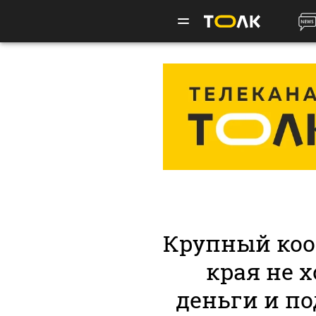
Крупный коо
края не 
деньги и по