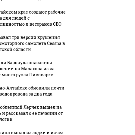
тайском крае создают рабочие
а для людей с
лидностью и ветеранов СВО
азвал три версии крушения
омоторного самолета Cessna в
тской области
ли Барнаула опасаются
шений на Малахова из-за
емного русла Пивоварки
рно-Алтайске обновили почти
 водопровода за два года
юбленный Лерчек вышел на
 и рассказал о ее лечении от
логии
ина выпал из лодки и исчез