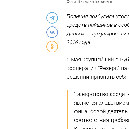
Фото: Виталий Барабаш
Полиция возбудила угол
средств пайщиков в особ
Деньги аккумулировали в
2016 года
5 мая крупнейший в Ру
кооператив "Резерв" н
решении признать себя
"Банкротство кредитн
является следствие
финансовой деятельн
соответствия требов
Кооператив, как нек