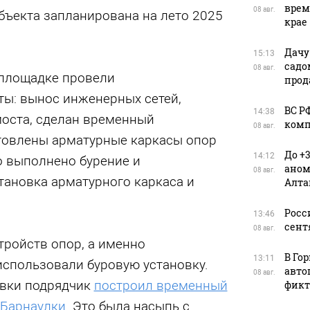
врем
08 авг.
объекта запланирована на лето 2025
крае
Дачу
15:13
садо
08 авг.
 площадке провели
прод
ты: вынос инженерных сетей,
ВС Р
14:38
оста, сделан временный
комп
08 авг.
товлены арматурные каркасы опор
До +
14:12
о выполнено бурение и
аном
08 авг.
тановка арматурного каркаса и
Алта
Росс
13:46
сент
08 авг.
тройств опор, а именно
В Го
13:11
использовали буровую установку.
авто
08 авг.
овки подрядчик
построил временный
фикт
 Барнаулки
. Это была насыпь с