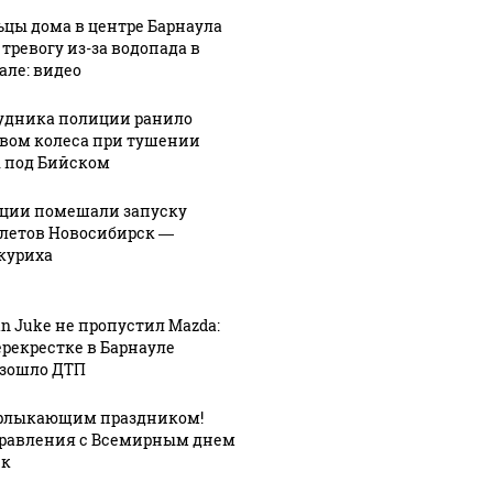
цы дома в центре Барнаула
 тревогу из-за водопада в
але: видео
удника полиции ранило
вом колеса при тушении
 под Бийском
ции помешали запуску
летов Новосибирск —
куриха
an Juke не пропустил Mazda:
ерекрестке в Барнауле
зошло ДТП
рлыкающим праздником!
равления с Всемирным днем
ек