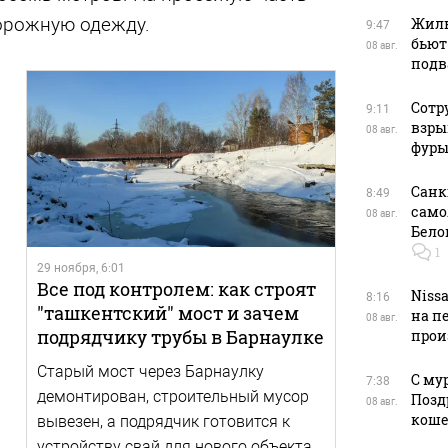
орожную одежду.
Жиль
9:47
бьют
08 авг.
подв
Сотр
9:11
взры
08 авг.
фуры
Санк
8:49
само
08 авг.
Бело
1
29 ноября, 6:01
Все под контролем: как строят
Niss
8:16
"ташкентский" мост и зачем
на п
08 авг.
подрядчику трубы в Барнаулке
прои
Старый мост через Барнаулку
С му
7:38
демонтирован, строительный мусор
Позд
08 авг.
кош
вывезен, а подрядчик готовится к
устройству свай для нового объекта.