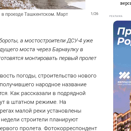
верс
 в проезде Ташкентском. Март
1/26
РЕКЛАМА
бороты, а мостостроители ДСУ-4 уже
дущего моста через Барнаулку в
готовятся монтировать первый пролет
вость погоды, строительство нового
 получившего народное название
ся. Как рассказали в подрядной
ут в штатном режиме. На
ерегах малой реки установлены
 недели строители планируют
первого пролета. Фотокорреспондент