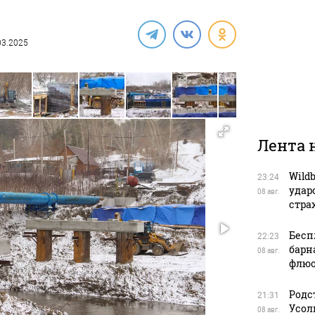
.03.2025
Лента 
Wild
23:24
удар
08 авг.
стра
Бесп
22:23
барн
08 авг.
флюо
Родс
21:31
Усол
08 авг.