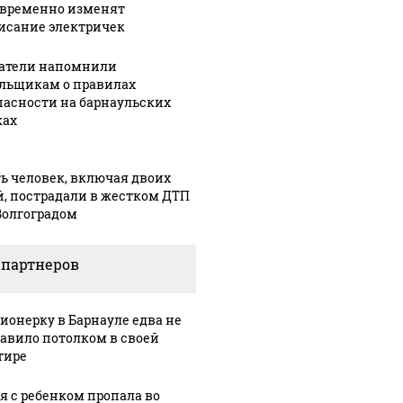
 временно изменят
исание электричек
атели напомнили
льщикам о правилах
пасности на барнаульских
ах
ь человек, включая двоих
й, пострадали в жестком ДТП
Волгоградом
 партнеров
ионерку в Барнауле едва не
авило потолком в своей
тире
я с ребенком пропала во