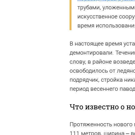
трубами, уложенными
искусственное соор
время использования
В настоящее время уста
демонтировали. Течению
слову, в районе возвед
освободилось от ледяно
подрядчик, стройка ник
период весеннего павод
Что известно о н
Протяженность нового 
111 метров, ширина – 