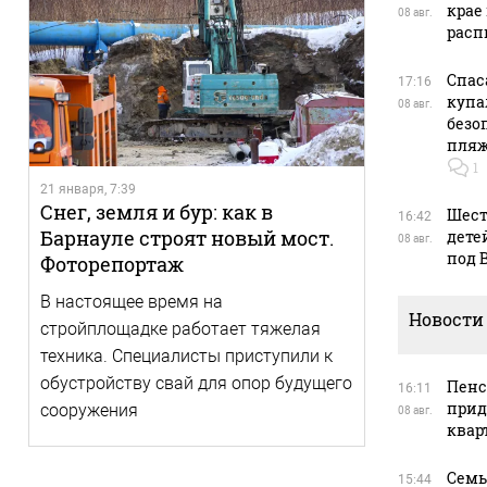
крае
08 авг.
расп
Спас
17:16
купа
08 авг.
безо
пляж
1
21 января, 7:39
Снег, земля и бур: как в
Шест
16:42
Барнауле строят новый мост.
дете
08 авг.
под 
Фоторепортаж
В настоящее время на
Новости
стройплощадке работает тяжелая
техника. Специалисты приступили к
обустройству свай для опор будущего
Пенс
16:11
прид
сооружения
08 авг.
квар
Семь
15:44