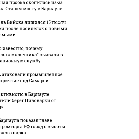
шая пробка скопилась из-за
на Старом мосту в Барнауле
ль Бийска лишился 15 тысяч
ей после посиделок с новыми
комыми
о известно, почему
елого молочника" вызвали в
ационную службу
 атаковали промышленное
приятие под Самарой
активисты в Барнауле
тили берег Пивоварки от
ра
Барнаула показал главе
ромторга РФ город с высоты
рного парка