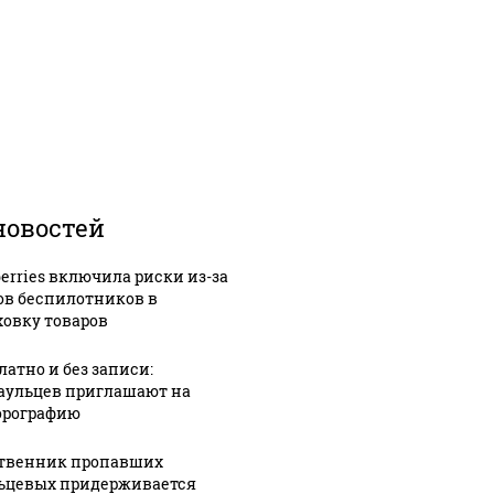
новостей
berries включила риски из-за
ов беспилотников в
ховку товаров
латно и без записи:
аульцев приглашают на
рографию
твенник пропавших
ьцевых придерживается