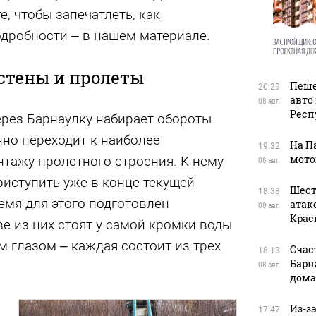
е, чтобы запечатлеть, как
одробности – в нашем материале.
стены и пролеты
Пеше
20:29
авто
08 авг.
Респ
рез Барнаулку набирает обороты.
но переходит к наиболее
На П
19:32
мото
нтажу пролетного строения. К нему
08 авг.
иступить уже в конце текущей
Шест
18:38
емя для этого подготовлен
атак
08 авг.
Крас
ве из них стоят у самой кромки воды
 глазом – каждая состоит из трех
Счас
18:13
Барн
08 авг.
дома
Из-з
17:47