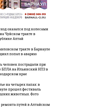
ход оказался под колесами
 на Чуйском тракте в
ублике Алтай
авловском тракте в Барнауле
цикл попал в аварию
ь человек пострадали при
е БПЛА на Ильинский НПЗ в
нодарском крае
тье на четырех лапах: в
ауле прошел фестиваль
шних животных. Фото
а ремонта путей в Алтайском