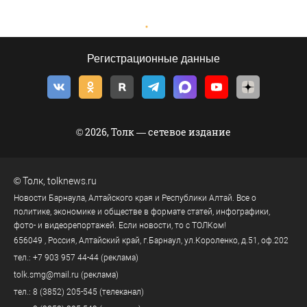
Регистрационные данные
© 2026, Толк — сетевое издание
©
Толк
,
tolknews.ru
Новости Барнаула, Алтайского края и Республики Алтай. Все о
политике, экономике и обществе в формате статей, инфографики,
фото- и видеорепортажей. Если новости, то с ТОЛКом!
656049
, Россия, Алтайский край, г.
Барнаул
,
ул.Короленко, д.51, оф.202
тел.:
+7 903 957 44-44
(реклама)
tolk.smg@mail.ru
(реклама)
тел.:
8 (3852) 205-545
(телеканал)