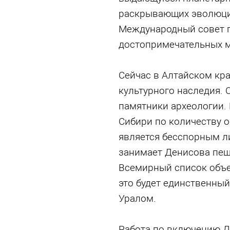
раскрывающих эволюци
Международный совет п
достопримечательных м
Сейчас в Алтайском кр
культурного наследия. 
памятники археологии. 
Сибири по количеству о
является бесспорным л
занимает Денисова пеще
Всемирный список объе
это будет единственный
Уралом.
Работа по включению Д