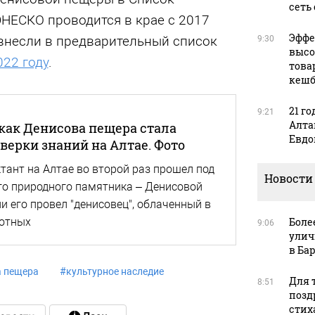
сеть
НЕСКО проводится в крае с 2017
Эффе
т внесли в предварительный список
9:30
высо
022 году
.
това
кешб
21 го
9:21
Алта
как Денисова пещера стала
Евдо
ерки знаний на Алтае. Фото
тант на Алтае во второй раз прошел под
Новости
го природного памятника – Денисовой
и его провел "денисовец", облаченный в
отных
Боле
9:06
улич
в Ба
 пещера
#
культурное наследие
Для т
8:51
позд
стих