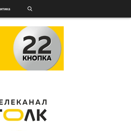
итика