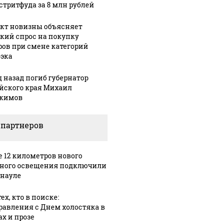
 стритфуда за 8 млн рублей
кт новизны объясняет
кий спрос на покупку
ров при смене категорий
эка
д назад погиб губернатор
йского края Михаил
кимов
 партнеров
е 12 километров нового
ного освещения подключили
рнауле
ех, кто в поиске:
равления с Днем холостяка в
ах и прозе