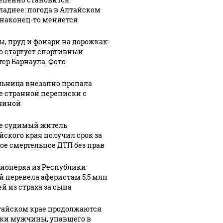
ладнее: погода в Алтайском
 наконец-то меняется
ы, пруд и фонари на дорожках:
27
1
го стартует спортивный
29 июля, 14:53
тер Барнаула. Фото
о,
В Республике
28 июля, 17:07
Алтай
Всероссийский
ьница внезапно пропала
ли
завершили
фестиваль
е странной переписки с
чиной
аль
съемки
имени
фильма
Евдокимова
е судимый житель
а
"Алтай:
"Земляки"
йского края получил срок за
мова
инструкция
отменили в
ое смертельное ДТП без прав
ском
к
Алтайском
человечности"
крае
ионерка из Республики
й перевела аферистам 5,5 млн
ей из страха за сына
тайском крае продолжаются
ки мужчины, упавшего в