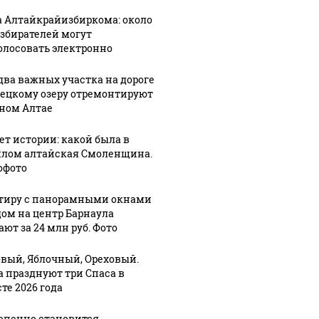
В магазинах России
о с 1945: чего
машину
ажиотаж из-за этого
а Алтайкрайизбиркома: около
ть всем нам?
подожг
продукта: что купить?
избирателей могут
олосовать электронно
два важных участка на дороге
лецкому озеру отремонтируют
рном Алтае
лет истории: какой была в
лом алтайская Смоленщина.
офото
тиру с панорамными окнами
дом на центр Барнаула
ют за 24 млн руб. Фото
вый, Яблочный, Ореховый.
а празднуют три Спаса в
те 2026 года
епенно становится