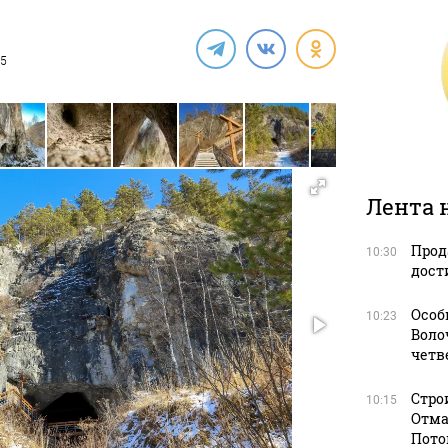
25
Лента 
Прод
10:30
дост
Особ
10:23
Воло
четв
Стро
10:15
Отма
Пото