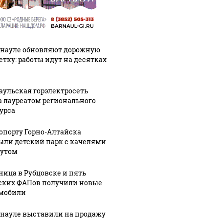
рнауле обновляют дорожную
етку: работы идут на десятках
аульская горэлектросеть
а лауреатом регионального
урса
ропорту Горно-Алтайска
ыли детский парк с качелями
тутом
ница в Рубцовске и пять
ских ФАПов получили новые
мобили
рнауле выставили на продажу