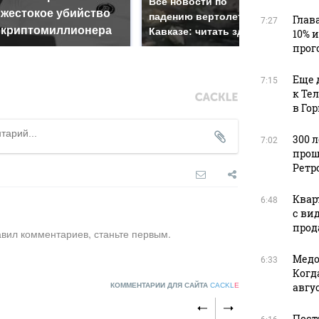
Все новости по
жестокое убийство
был
падению вертолета на
Глав
7:27
криптомиллионера
жда
Кавказе: читать здесь
10% 
прог
Еще 
7:15
к Те
в Го
300 
7:02
прош
Ретр
Квар
6:48
с ви
прода
авил комментариев, станьте первым.
Медо
6:33
Когд
авгус
КОММЕНТАРИИ ДЛЯ САЙТА
CACKL
E
Пост