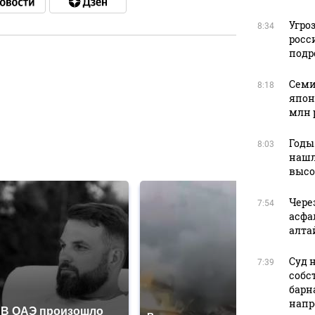
Угро
8:34
росс
подр
Семи
в
8:18
япон
млн 
Годы
8:03
в
нашл
высо
Чере
7:54
асфа
алта
Суд 
7:39
собс
барн
напр
В ОАЭ произошло
Так