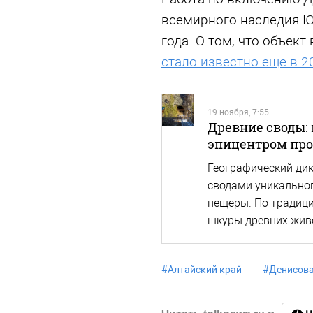
всемирного наследия Ю
года. О том, что объек
стало известно еще в 2
19 ноября, 7:55
Древние своды: 
эпицентром пров
Географический дик
сводами уникально
пещеры. По традици
шкуры древних жив
#
Алтайский край
#
Денисова