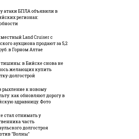
зу атаки БПЛА объявили в
ийских регионах:
обности
местный Land Cruiser с
ского аукциона продают за 5,2
руб. в Горном Алтае
 тишины: в Бийске снова не
ось желающих купить
тку-долгострой
з рыхление к новому
льту: как обновляют дорогу в
йскую здравницу. Фото
не стал отнимать у
твенника часть
аульского долгостроя
СМИ: В 
отив "Волны"
их событий не
полице