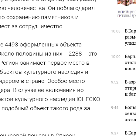
ю человечества. Он поблагодарил
о сохранению памятников и
ест за сотрудничество.
В Ба
10:08
разм
улиц
ае 4493 оформленных объекта
Около половины из них – 2288 – это
Барн
10:00
Регион занимает первое место в
стал
конк
бъектов культурного наследия и
идером в стране. Особое место
В аэ
9:52
откр
ра. В случае ее включения во
и ба
ктов культурного наследия ЮНЕСКО
Боль
 подобный объект такого рода за
9:44
сель
авто
В Ба
9:37
енисовой пещеры в Список