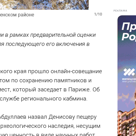
РЕКЛАМА
енском районе
1/10
и в рамках предварительной оценки
ля последующего его включения в
ского края прошло онлайн-совещание
том по сохранению памятников и
ест, который заседает в Париже. Об
-службе регионального кабмина.
Абдуллаев назвал Денисову пещеру
рхеологического наследия, несущим
ю ценность в виде научных работ,