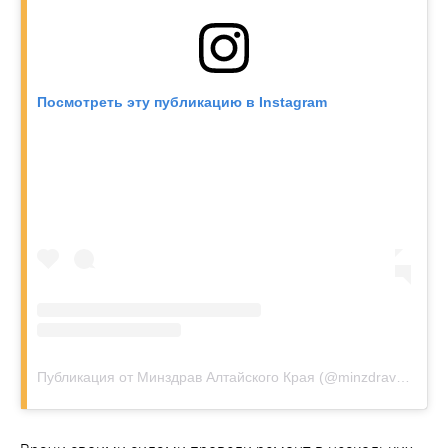
Посмотреть эту публикацию в Instagram
Публикация от Минздрав Алтайского Края (@minzdravalt)
9 ок