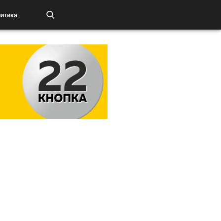
итика