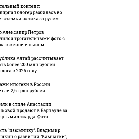
тельный контент:
лярная блогер разбилась во
я съемки ролика за рулем
р Александр Петров
лился трогательными фото с
Таких событий не
ха с женой и сыном
новости по
В магази
было с 1945: чего
ению вертолета на
ажиотаж 
ждать всем нам?
азе: читать здесь
продукта
ублика Алтай рассчитывает
ать более 200 млн рублей
лога в 2026 году
ажи ипотеки в России
игли 2,6 трлн рублей
няк в стиле Анастасии
чковой продают в Барнауле за
ерть миллиарда. Фото
ить "изюминку". Владимир
шкин о развитии "Камчатки",