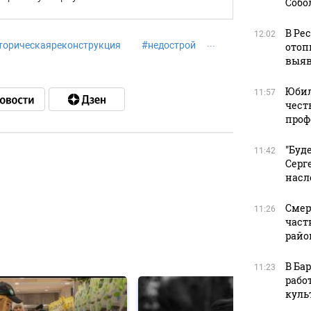
Собо
В Ре
12:02
торическаяреконструкция
#
недострой
отоп
выяв
Юбил
11:57
чест
проф
"Буд
11:42
Серг
насл
в
Смер
11:26
част
райо
в
В Ба
11:23
рабо
куль