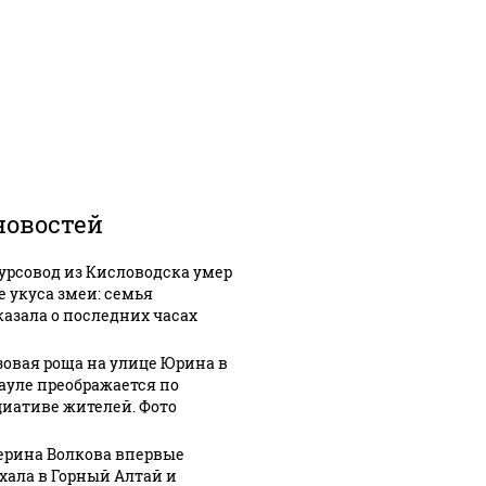
новостей
урсовод из Кисловодска умер
е укуса змеи: семья
казала о последних часах
зовая роща на улице Юрина в
ауле преображается по
иативе жителей. Фото
ерина Волкова впервые
хала в Горный Алтай и