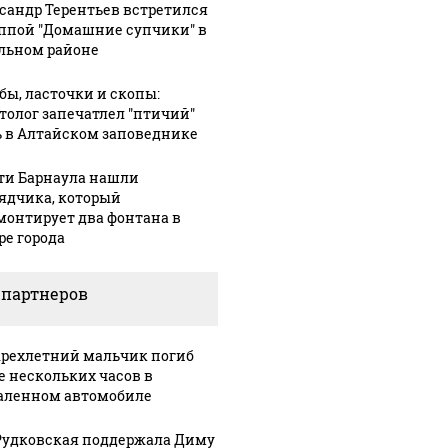
сандр Терентьев встретился
уппой "Домашние супчики" в
льном районе
бы, ласточки и скопы:
толог запечатлел "птичий"
 в Алтайском заповеднике
ти Барнаула нашли
ядчика, который
монтирует два фонтана в
ре города
 партнеров
рехлетний мальчик погиб
е нескольких часов в
аленном автомобиле
Рудковская поддержала Диму