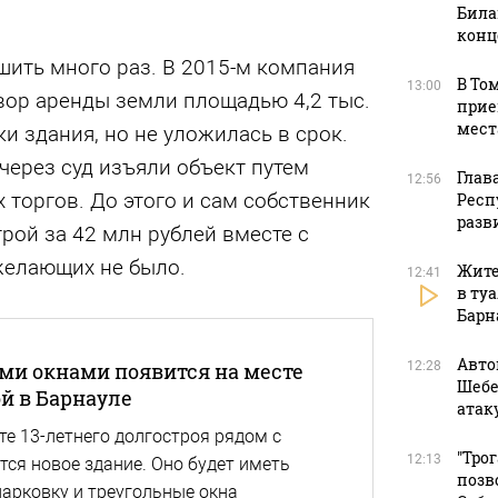
Била
конц
шить много раз. В 2015-м компания
В То
13:00
вор аренды земли площадью 4,2 тыс.
прие
мест
ки здания, но не уложилась в срок.
через суд изъяли объект путем
Глав
12:56
 торгов. До этого и сам собственник
Респ
разв
рой за 42 млн рублей вместе с
желающих не было.
Жите
12:41
в ту
Барн
Авто
ми окнами появится на месте
12:28
Шебе
ой в Барнауле
атак
те 13-летнего долгостроя рядом с
"Тро
12:13
ся новое здание. Оно будет иметь
позв
парковку и треугольные окна