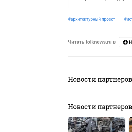
#
архитектурный проект
#
ис
Читать tolknews.ru в
Новости партнеро
Новости партнеро