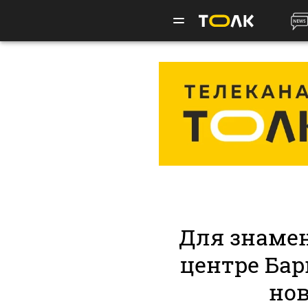
Для знамен
центре Бар
но