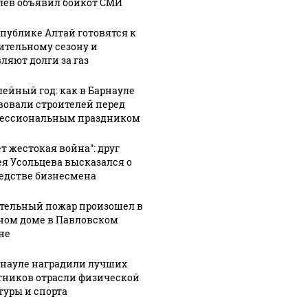
лев объявил бойкот СМИ
спублике Алтай готовятся к
ительному сезону и
ляют долги за газ
ейный год: как в Барнауле
вовали строителей перед
ессиональным праздником
ет жестокая война": друг
ея Усольцева высказался о
едстве бизнесмена
тельный пожар произошел в
ном доме в Павловском
не
рнауле наградили лучших
тников отрасли физической
туры и спорта