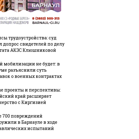
сы трудоустройства: суд
л допрос свидетелей по делу
тата АКЗС Клюшниковой
й мобилизации не будет: в
уме разъяснили суть
авок о военных контрактах
е проекты и перспективы:
йский край расширяет
нерство с Киргизией
е 700 повреждений
ружили в Барнауле в ходе
авлических испытаний