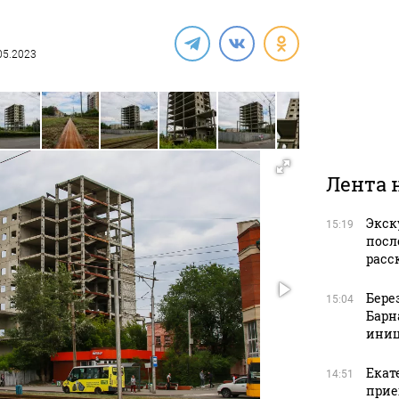
.05.2023
Лента 
Экск
15:19
посл
расс
Бере
15:04
Барн
иниц
Екат
14:51
прие