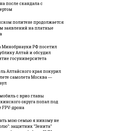
на после скандала с
ертом
мском политехе продолжается
м заявлений на платные
а
а Минобрнауки РФ посетил
ублику Алтай и обсудил
итие госуниверситета
ль Алтайского края покурил
алете самолета Москва —
аул
мобиль с врио главы
кинского округа попал под
у FPV-дрона
гать мою семью я никому не
олю": защитник "Зенита"