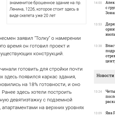
Алек
знаменитое брошенное здание на пр.
14:00
с гр
Ленина, 122б, которое стоит здесь в
Зона
виде скелета уже 20 лет
Деря
13:53
орни
июль
несмен заявил "Толку" о намерении
это время он готовил проект и
Влас
13:38
подр
существующих конструкций.
отре
цент
чинали готовить для стройки почти
Новости
ых здесь появился каркас здания,
новились на 18% готовности, и оно
Четы
 Ранее здесь хотели построить
13:24
посл
ную девятиэтажку с подземной
раск
, апартаментами на верхних уровнях
Яна 
13:09