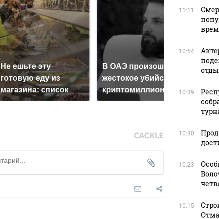
Смер
11:11
попу
врем
Акте
10:54
поде
Не ешьте эту
В ОАЭ произошло
отды
Все 
готовую еду из
жестокое убийство
пад
магазина: список
криптомиллионера
Кавк
Респ
10:39
собр
турна
Прод
10:30
дост
Особ
10:23
Воло
четв
Стро
10:15
Отма