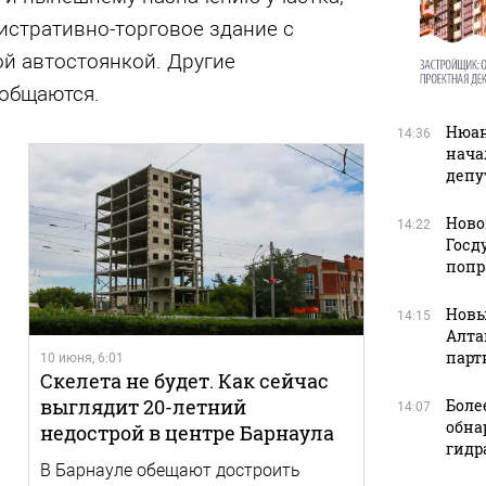
истративно-торговое здание с
й автостоянкой. Другие
ообщаются.
Нюан
14:36
нача
депу
Ново
14:22
Госд
попр
Новы
14:15
Алта
парт
10 июня, 6:01
Скелета не будет. Как сейчас
выглядит 20-летний
Боле
14:07
обна
недострой в центре Барнаула
гидр
В Барнауле обещают достроить