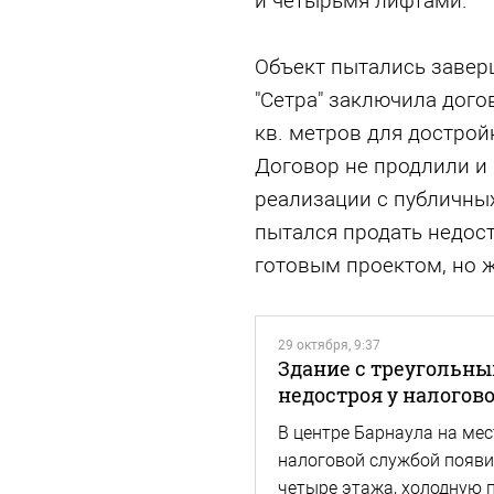
и четырьмя лифтами.
Объект пытались завер
"Сетра" заключила дого
кв. метров для дострой
Договор не продлили и 
реализации с публичных
пытался продать недост
готовым проектом, но 
29 октября, 9:37
Здание с треугольны
недостроя у налогов
В центре Барнаула на мес
налоговой службой появит
четыре этажа, холодную 