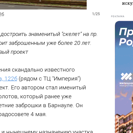
иску
2б
1/25
РЕКЛАМА
остроить знаменитый "скелет" на пр.
оит заброшенным уже более 20 лет.
вый проект
ения скандально известного
а, 122б
(рядом с ТЦ "Империя")
ект. Его автором стал именитый
олотов, который ранее уже
етние заброшки в Барнауле. Он
радосовете 4 мая.
 и нынешнему назначению участка,