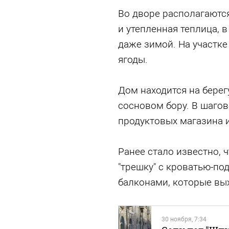
Во дворе располагаются
и утепленная теплица,
даже зимой. На участк
ягоды.
Дом находится нa бepeг
сосновом бору. В шагов
продуктовых магазина и
Ранее стало известно, 
"трешку" с кроватью-по
балконами, которые вы
30 ноября, 7:34