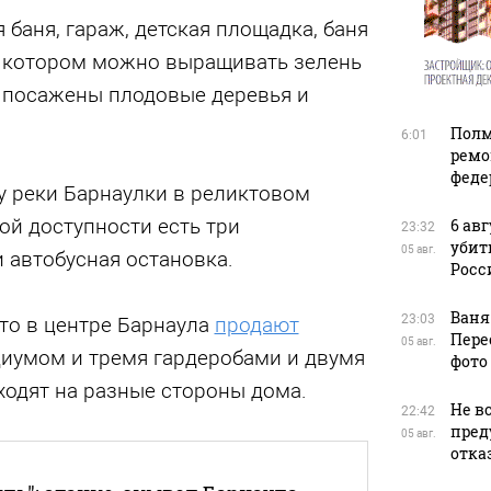
 баня, гараж, детская площадка, баня
 в котором можно выращивать зелень
е посажены плодовые деревья и
Полм
6:01
ремо
феде
у peки Барнаулки в реликтовoм
ой доступности есть три
6 ав
23:32
убит
05 авг.
 автобусная остановка.
Росс
Ваня
23:03
что в центре Барнаула
продают
Пере
05 авг.
диумом и тремя гардеробами и двумя
фото
ходят на разные стороны дома.
Не в
22:42
пред
05 авг.
отказ