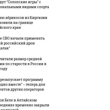
дут "Солопские игры" с
ональными видами спорта
ию абрикосов из Киргизии
новили на границе
йского края
не СВО начали применять
й российский дрон
далак"
читали размер средней
ии по старости в России в
году
ерезапускает программу
одно вместе" – теперь для
ентов других операторов
05 августа, 6:49
05 августа, 6:24
он Беле в Алтайском
Квартиру в
Бетонка,
веднике временно закрыли
доме,
склад, комок
а медведей