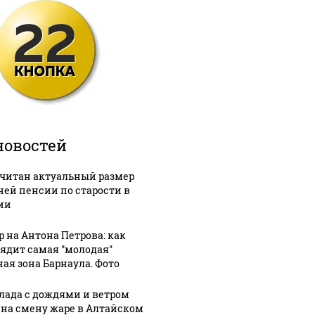
новостей
читан актуальный размер
ней пенсии по старости в
ии
р на Антона Петрова: как
ядит самая "молодая"
ная зона Барнаула. Фото
лада с дождями и ветром
 на смену жаре в Алтайском