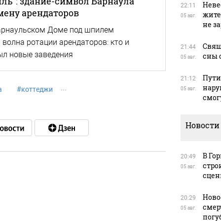
ль": здание-символ Барнаула
Неве
22:11
мену арендаторов
жите
05 авг.
не з
арнаульском Доме под шпилем
волна ротации арендаторов: кто и
Свящ
21:44
ыл новые заведения
сны 
05 авг.
Пути
21:12
нару
а
#
коттеджи
05 авг.
смог
Новости
В Го
20:49
стро
05 авг.
сцен
в
Ново
20:29
смер
05 авг.
погу