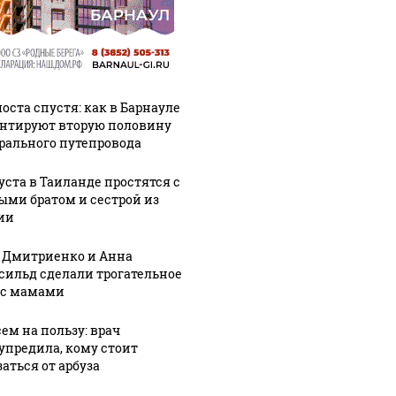
оста спустя: как в Барнауле
нтируют вторую половину
рального путепровода
густа в Таиланде простятся с
ыми братом и сестрой из
ии
 Дмитриенко и Анна
сильд сделали трогательное
 с мамами
сем на пользу: врач
упредила, кому стоит
аться от арбуза