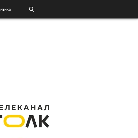
итика