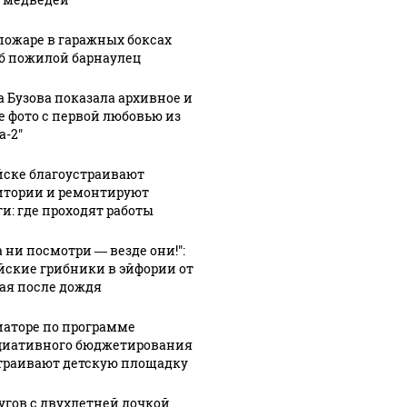
построенном
пекарни: что
:02
ек
по
происходит
пожаре в гаражных боксах
б пожилой барнаулец
ил
спецзаказу,
на месте под
 в
продают в
новый ЖК на
а Бузова показала архивное и
льском
Барнауле.
краю
е фото с первой любовью из
де
Фото
Барнаула
а-2"
йске благоустраивают
итории и ремонтируют
ги: где проходят работы
а ни посмотри — везде они!":
йские грибники в эйфории от
ая после дождя
иаторе по программе
иативного бюджетирования
траивают детскую площадку
угов с двухлетней дочкой