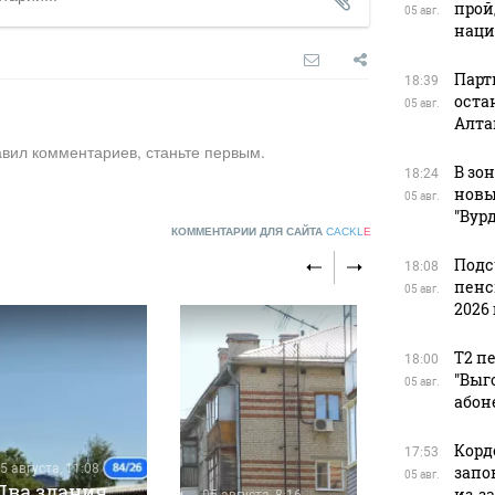
прой
05 авг.
наци
Парт
18:39
оста
05 авг.
Алта
авил комментариев, станьте первым.
В зо
18:24
новы
05 авг.
"Вур
КОММЕНТАРИИ ДЛЯ САЙТА
CACKL
E
Подс
18:08
пенс
05 авг.
2026 
Т2 п
18:00
"Выг
05 авг.
абон
Корд
17:53
5 августа, 11:08
запо
05 авг.
Два здания
из-з