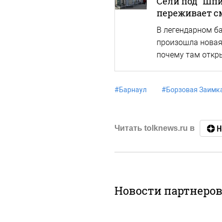
Сели под "Шпи
переживает с
В легендарном б
произошла новая 
почему там откр
#
Барнаул
#
Борзовая Заимк
Читать tolknews.ru в
Новости партнеро