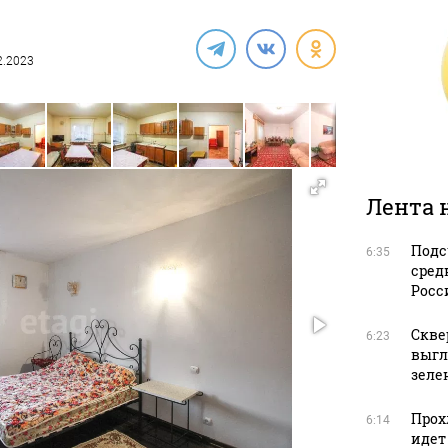
12.2023
Лента 
Подс
6:35
сред
Росс
Скве
6:23
выгл
зеле
Прох
6:14
идет