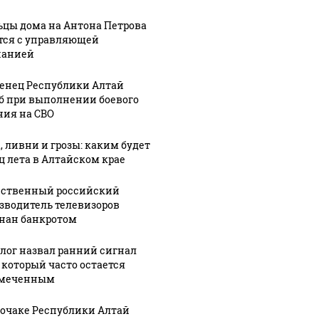
цы дома на Антона Петрова
тся с управляющей
панией
енец Республики Алтай
б при выполнении боевого
ния на СВО
, ливни и грозы: каким будет
ц лета в Алтайском крае
СМИ: В 
их событий не
полице
В магазинах России
ственный российский
о с 1945: чего
машину
ажиотаж из-за этого
зводитель телевизоров
ть всем нам?
подожг
продукта: что купить?
нан банкротом
лог назвал ранний сигнал
, который часто остается
амеченным
рочаке Республики Алтай