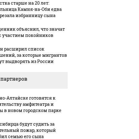
стка старше на 20 лет:
льница Камня-на-Оби едва
арезала избранницу сына
енник объяснил, что значат
с участием покойников
н расширил список
шений, за которые мигрантов
ут выдворять из России
 партнеров
рно-Алтайске готовятся к
ительству амфитеатра и
ы в новом городском парке
сибирца будут судить за
тельный пожар, который
бил семью его сына