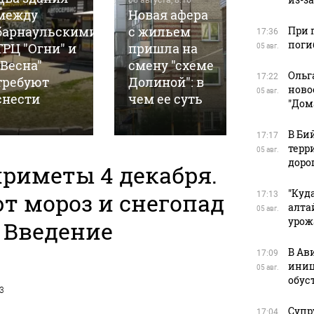
05 августа, 8:16
между
Новая афера
05 августа, 7
барнаульскими
с жильем
Хлебоп
При 
17:36
поги
ТРЦ "Огни" и
пришла на
постро
05 авг.
"Весна"
смену "схеме
магазин
Ольг
17:22
требуют
Долиной": в
барнау
ново
05 авг.
снести
чем ее суть
пригоро
"Дом
В Би
17:17
терр
05 авг.
доро
риметы 4 декабря.
"Куд
т мороз и снегопад
17:13
алта
05 авг.
урож
 Введение
В Ав
17:09
иниц
05 авг.
обус
23
Супр
17:04