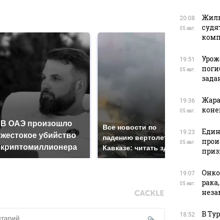
в
Жиль
20:08
судя
05 авг.
ком
Урож
19:51
поги
05 авг.
зада
Жара
19:36
коне
05 авг.
В ОАЭ произошло
Так
Все новости по
Един
19:23
жестокое убийство
был
падению вертолета на
прои
05 авг.
криптомиллионера
жда
Кавказе: читать здесь
приз
Онко
19:07
рака
05 авг.
нез
В Ту
18:52