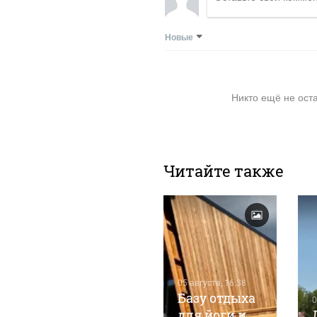
Новые
Никто ещё не ост
Читайте также
05 августа, 6:24
05 августа, 16:38
Бетонка,
Базу отдыха
0
склад, комок
для йоги и