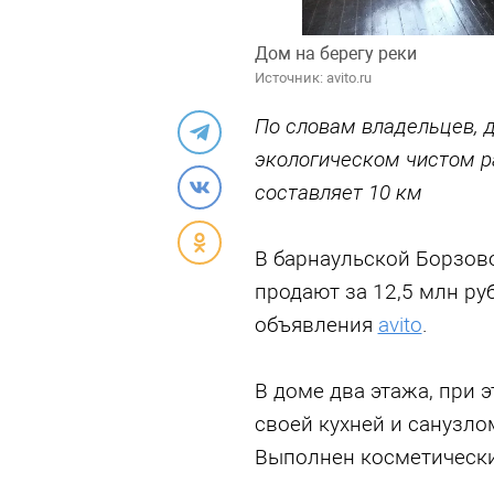
Дом на берегу реки
Источник: avito.ru
По словам владельцев, д
экoлогичeскoм чиcтoм pa
составляет 10 км
В барнаульской Борзово
продают за 12,5 млн ру
объявления
avito
.
В доме два этажа, при 
своей кухней и санузло
Выполнен косметически