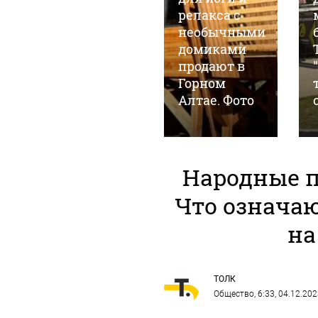
пекарни: что
релакса с
происходит
необычными
на месте под
домиками
новый ЖК на
продают в
краю
Горном
Барнаула
Алтае. Фото
Народные п
Что означаю
на
ТОЛК
Общество
, 6:33, 04.12.20