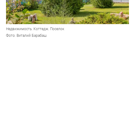
Недвижимость. Коттедж. Поселок
Фото: Виталий Барабаш
Территория, где может образоваться поселок на 29
домов и пять кварталов, расположена в глубине
сельского треугольника – между пригородными
поселками Черницк, Ягодное и Мохнатушка
Ближайший пригород Барнаула продолжает
развиваться. Причем в сторону Черницкого
кладбища. Участок для очередной порции
малоэтажных домов нашли в поселке Ягодном, у
границы с Черницком. На территории в несколько
гектаров планируют построить 29 домов,
рассчитанных на семьи из пяти человек. Не