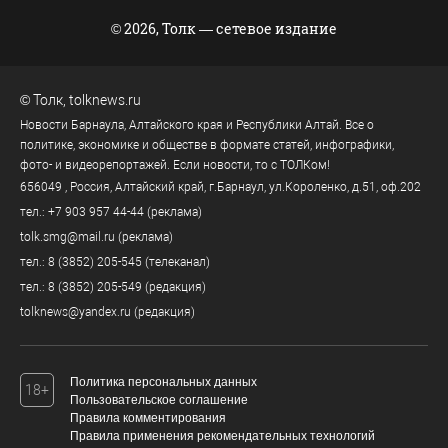
© 2026, Толк — сетевое издание
©
Толк
,
tolknews.ru
Новости Барнаула, Алтайского края и Республики Алтай. Все о
политике, экономике и обществе в формате статей, инфографики,
фото- и видеорепортажей. Если новости, то с ТОЛКом!
656049
, Россия, Алтайский край, г.
Барнаул
,
ул.Короленко, д.51, оф.202
тел.:
+7 903 957 44-44
(реклама)
tolk.smg@mail.ru
(реклама)
тел.:
8 (3852) 205-545
(телеканал)
тел.:
8 (3852) 205-549
(редакция)
tolknews@yandex.ru
(редакция)
Политика персональных данных
18+
Пользовательское соглашение
Правила комментирования
Правила применения рекомендательных технологий