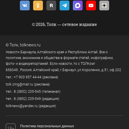
© 2026, Толк — сетевое издание
©
Толк
,
tolknews.ru
Новости Барнаула, Алтайского края и Республики Алтай. Все о
политике, экономике и обществе в формате статей, инфографики,
фото- и видеорепортажей. Если новости, то с ТОЛКом!
656049
, Россия, Алтайский край, г.
Барнаул
,
ул.Короленко, д.51, оф.202
тел.:
+7 903 957 44-44
(реклама)
tolk.smg@mail.ru
(реклама)
тел.:
8 (3852) 205-545
(телеканал)
тел.:
8 (3852) 205-549
(редакция)
tolknews@yandex.ru
(редакция)
Политика персональных данных
18+