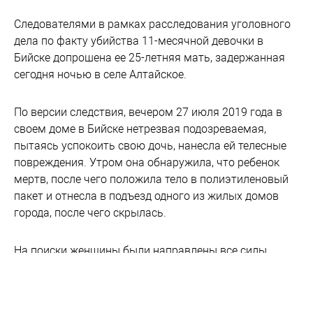
Следователями в рамках расследования уголовного
дела по факту убийства 11-месячной девочки в
Бийске допрошена ее 25-летняя мать, задержанная
сегодня ночью в селе Алтайское.
По версии следствия, вечером 27 июля 2019 года в
своем доме в Бийске нетрезвая подозреваемая,
пытаясь успокоить свою дочь, нанесла ей телесные
повреждения. Утром она обнаружила, что ребенок
мертв, после чего положила тело в полиэтиленовый
пакет и отнесла в подъезд одного из жилых домов
города, после чего скрылась.
На поиски женщины были направлены все силы
оперативных сотрудников уголовного розыска МУ
МВД России «Бийское», в круглосуточном режиме
работали следователи и следователи-криминалисты