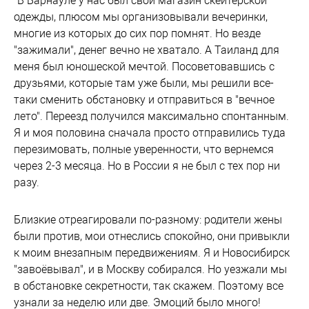
"В Барнауле у нас был свой магазин скейтерской
одежды, плюсом мы организовывали вечеринки,
многие из которых до сих пор помнят. Но везде
"зажимали", денег вечно не хватало. А Таиланд для
меня был юношеской мечтой. Посоветовавшись с
друзьями, которые там уже были, мы решили все-
таки сменить обстановку и отправиться в "вечное
лето". Переезд получился максимально спонтанным.
Я и моя половина сначала просто отправились туда
перезимовать, полные уверенности, что вернемся
через 2-3 месяца. Но в России я не был с тех пор ни
разу.
Близкие отреагировали по-разному: родители жены
были против, мои отнеслись спокойно, они привыкли
к моим внезапным передвижениям. Я и Новосибирск
"завоёвывал", и в Москву собирался. Но уезжали мы
в обстановке секретности, так скажем. Поэтому все
узнали за неделю или две. Эмоций было много!