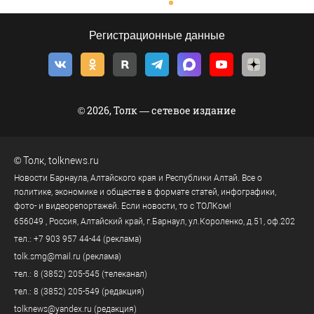
Регистрационные данные
© 2026, Толк — сетевое издание
©
Толк
,
tolknews.ru
Новости Барнаула, Алтайского края и Республики Алтай. Все о
политике, экономике и обществе в формате статей, инфографики,
фото- и видеорепортажей. Если новости, то с ТОЛКом!
656049
, Россия, Алтайский край, г.
Барнаул
,
ул.Короленко, д.51, оф.202
тел.:
+7 903 957 44-44
(реклама)
tolk.smg@mail.ru
(реклама)
тел.:
8 (3852) 205-545
(телеканал)
тел.:
8 (3852) 205-549
(редакция)
tolknews@yandex.ru
(редакция)