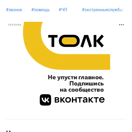
#
звонок
#
помощь
#
ЧП
#
экстренныеслужбы
РЕКЛАМА