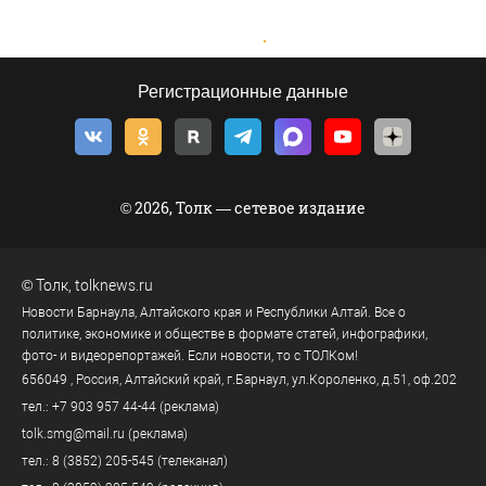
Регистрационные данные
© 2026, Толк — сетевое издание
©
Толк
,
tolknews.ru
Новости Барнаула, Алтайского края и Республики Алтай. Все о
политике, экономике и обществе в формате статей, инфографики,
фото- и видеорепортажей. Если новости, то с ТОЛКом!
656049
, Россия, Алтайский край, г.
Барнаул
,
ул.Короленко, д.51, оф.202
тел.:
+7 903 957 44-44
(реклама)
tolk.smg@mail.ru
(реклама)
тел.:
8 (3852) 205-545
(телеканал)