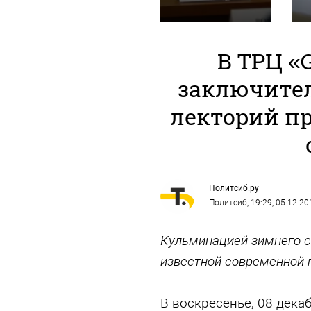
В ТРЦ «
заключите
лекторий п
Политсиб.ру
Политсиб
, 19:29, 05.12.20
Кульминацией зимнего с
известной современной 
В воскресенье, 08 дека