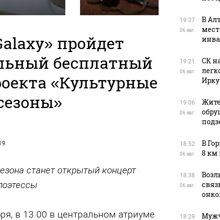
В Ал
19:37
мест
06 авг.
Galaxy» пройдет
инва
льный бесплатный
СК н
19:21
легк
06 авг.
роекта «Культурные
Ирку
сезоны»
Жите
19:06
обру
06 авг.
подз
В Го
19
18:52
8 км
06 авг.
езона станет открытый концерт
Возл
18:38
поэтессы
связь
06 авг.
онко
бря, в 13.00 в центральном атриуме
Мужч
18:29