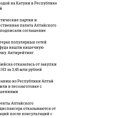
водой на Катуни в Республике
й
тические партии и
ственная палата Алтайского
 подписали соглашение
ргерах популярных сетей
фуда нашли кишечную
чку. Антирейтинг
Бийска отказалась от закупки
 H3 за 3,45 млн рублей
анию из Республики Алтай
или в лесозаготовке с
ушениями
енты Алтайского
диспансера отказываются от
аций после консультаций с