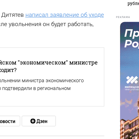
рубл
 Дитятев
написал заявление об уходе
РЕКЛАМА
сле увольнения он будет работать,
айском "экономическом" министре
ходит?
ольнении министра экономического
я подтвердили в региональном