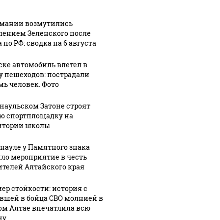
рмании возмутились
лением Зеленского после
 по РФ: сводка на 6 августа
ске автомобиль влетел в
у пешеходов: пострадали
мь человек. Фото
рнаульском Затоне строят
ю спортплощадку на
итории школы
рнауле у Памятного знака
ло мероприятие в честь
ителей Алтайского края
ер стойкости: история с
вшей в бойца СВО молнией в
ом Алтае впечатлила всю
ну