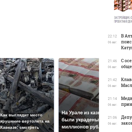
в
В Ал
22:12
поис
06 авг.
в
Кату
С ос
21:46
обще
06 авг.
Клав
21:42
Масл
06 авг.
Медв
21:14
прин
06 авг.
На Урале из казны
Не 
Как выглядит место
Депу
21:06
были украдены 18
гот
крушение вертолета на
зако
06 авг.
миллионов рублей
маг
Кавказе: смотреть