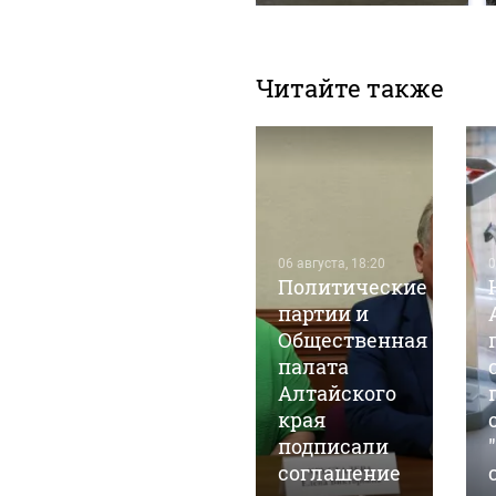
Читайте также
05 августа, 12:07
06 августа, 18:20
0
ю
Закон
Политические
а
подписан: в
партии и
России
Общественная
расширили
палата
возможности
Алтайского
заключения
края
контракта с
подписали
Минобороны
соглашение