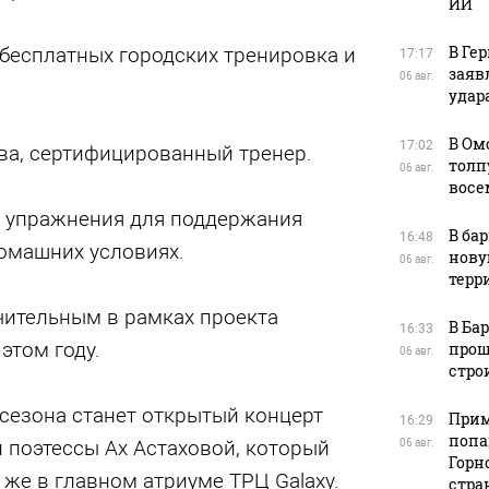
ИИ
В Ге
О бесплатных городских тренировка и
17:17
заяв
06 авг.
удара
В Ом
17:02
, сертифицированный тренер.
толп
06 авг.
восе
и упражнения для поддержания
В ба
16:48
домашних условиях.
нову
06 авг.
терр
чительным в рамках проекта
В Ба
16:33
этом году.
прош
06 авг.
стро
сезона станет открытый концерт
Прим
16:29
попа
 поэтессы Ах Астаховой, который
06 авг.
Горн
 же в главном атриуме ТРЦ Galaxy.
стра