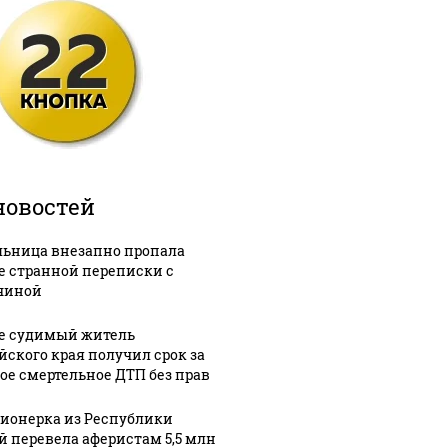
новостей
ьница внезапно пропала
е странной переписки с
чиной
е судимый житель
йского края получил срок за
ое смертельное ДТП без прав
ионерка из Республики
й перевела аферистам 5,5 млн