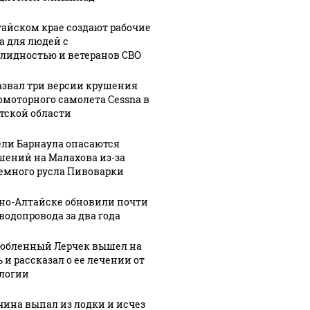
тайском крае создают рабочие
а для людей с
лидностью и ветеранов СВО
азвал три версии крушения
омоторного самолета Cessna в
тской области
ли Барнаула опасаются
шений на Малахова из-за
емного русла Пивоварки
рно-Алтайске обновили почти
 водопровода за два года
юбленный Лерчек вышел на
 и рассказал о ее лечении от
логии
ина выпал из лодки и исчез