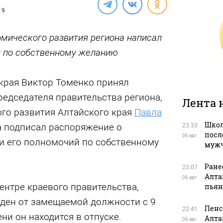
19
омического развития региона написал
и по собственному желанию
 края Виктор Томенко принял
редседателя правительства региона,
Лента 
го развития Алтайского края
Павла
Школ
на подписал распоряжение о
23:33
посл
06 авг.
 его полномочий по собственному
муж
Ране
23:07
Алта
06 авг.
ентре краевого правительства,
пьян
ден от замещаемой должности с 9
Пенс
22:41
ни он находится в отпуске.
Алта
06 авг.