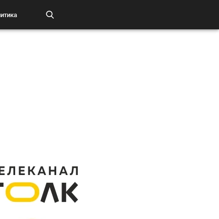
итика