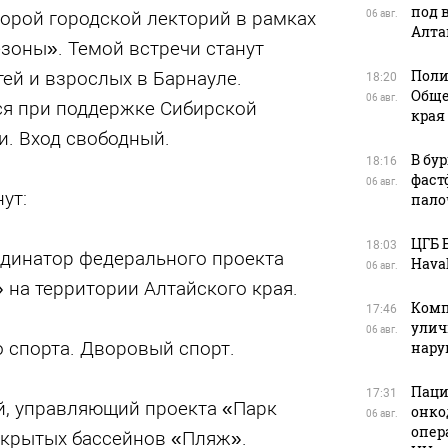
под 
торой городской лекторий в рамках
06 авг.
Алта
зоны». Темой встречи станут
Поли
тей и взрослых в Барнауле.
18:20
Обще
06 авг.
я при поддержке Сибирской
края
. Вход свободный.
В бу
18:16
фаст
06 авг.
ут:
пало
ЦГБ 
18:03
инатор федерального проекта
Haval
06 авг.
» на территории Алтайского края.
Комп
17:46
улич
06 авг.
о спорта. Дворовый спорт.
нар
Паци
17:31
 управляющий проекта «Парк
онко
06 авг.
опер
ткрытых бассейнов «Пляж».