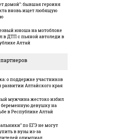
ет домой": бывшая героиня
кта вновь ищет любящую
ью
езвый юноша на мотоблоке
л в ДТП с пьяной автоледи в
ублике Алтай
 партнеров
1:12
05 августа, 12:34
05 августа, 12:07
ка: о поддержке участников
ил
Председателю
Закон
и развитии Алтайского края
правительства
подписан: в
ний,
Республики
России
ый мужчина жестоко избил
рые
Алтай
расширили
 беременную девушку на
тов
Александру
возможности
ьбе в Республике Алтай
Прокопьеву
заключения
ять
исполнилось
контракта с
бальники" по ЕГЭ не могут
упить в вузы из-за
ии
40 лет
Минобороны
дителей олимпиад