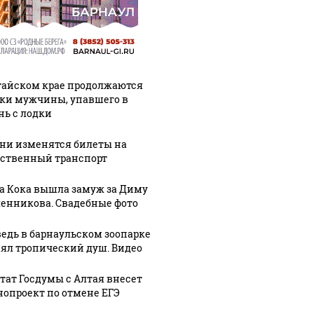
тайском крае продолжаются
ки мужчины, упавшего в
нь с лодки
ени изменятся билеты на
ственный транспорт
а Кока вышла замуж за Диму
енникова. Свадебные фото
едь в барнаульском зоопарке
ял тропический душ. Видео
ешьте эту
В ОАЭ произошло
Все ново
тат Госдумы с Алтая внесет
овую еду из
жестокое убийство
падению
нопроект по отмене ЕГЭ
азина: список
криптомиллионера
Кавказе: