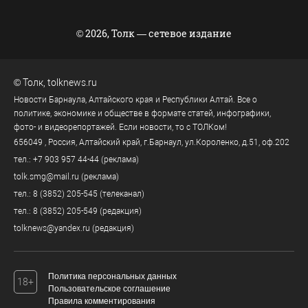
© 2026, Толк — сетевое издание
©
Толк
,
tolknews.ru
Новости Барнаула, Алтайского края и Республики Алтай. Все о
политике, экономике и обществе в формате статей, инфографики,
фото- и видеорепортажей. Если новости, то с ТОЛКом!
656049
, Россия, Алтайский край, г.
Барнаул
,
ул.Короленко, д.51, оф.202
тел.:
+7 903 957 44-44
(реклама)
tolk.smg@mail.ru
(реклама)
тел.:
8 (3852) 205-545
(телеканал)
тел.:
8 (3852) 205-549
(редакция)
tolknews@yandex.ru
(редакция)
Политика персональных данных
18+
Пользовательское соглашение
Правила комментирования