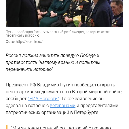
Путин пообещал "заткнуть поганый рот" лжецам, которые хотят
переписать историю
Фото: http://kremlin.ru/
Россия должна защитить правду о Победе и
противостоять "наглому вранью и попыткам
переиначить историю"
Президент РФ Владимир Путин пообещал открыть
центр архивных документов о Второй мировой войне,
сообщает
"РИА Новости"
. Такое заявление он
сделал на встрече с
ветеранами
и представителями
патриотических организаций в Петербурге.
"Мы заткнем поганый рот, который открывают