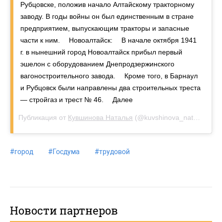
Рубцовске, положив начало Алтайскому тракторному
заводу. В годы войны он был единственным в стране
предприятием, выпускающим тракторы и запасные
части к ним. ⠀ Новоалтайск: ⠀ В начале октября 1941
г. в нынешний город Новоалтайск прибыл первый
эшелон с оборудованием Днепродзержинского
вагоностроительного завода. ⠀ Кроме того, в Барнаул
и Рубцовск были направлены два строительных треста
— стройгаз и трест № 46. ⠀ Далее️
Публикация от
Кувшинова Наталья
(@kuvshinova_natalya)
16 
#
город
#
Госдума
#
трудовой
Новости партнеров