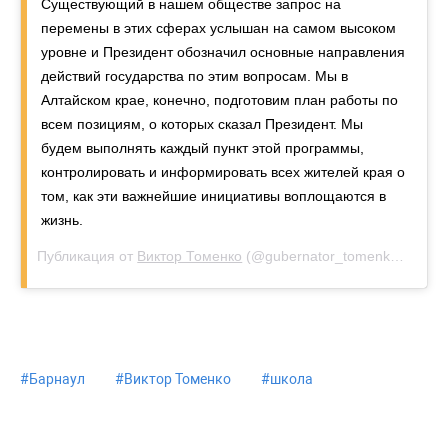
Существующий в нашем обществе запрос на
перемены в этих сферах услышан на самом высоком
уровне и Президент обозначил основные направления
действий государства по этим вопросам. Мы в
Алтайском крае, конечно, подготовим план работы по
всем позициям, о которых сказал Президент. Мы
будем выполнять каждый пункт этой программы,
контролировать и информировать всех жителей края о
том, как эти важнейшие инициативы воплощаются в
жизнь.
Публикация от
Виктор Томенко
(@gubernator_tomenko)
15 янв
#
Барнаул
#
Виктор Томенко
#
школа