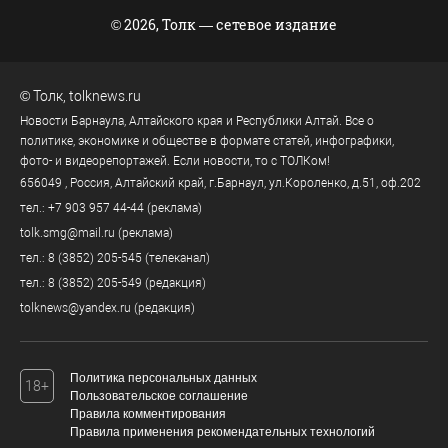
© 2026, Толк — сетевое издание
©
Толк
,
tolknews.ru
Новости Барнаула, Алтайского края и Республики Алтай. Все о
политике, экономике и обществе в формате статей, инфографики,
фото- и видеорепортажей. Если новости, то с ТОЛКом!
656049
, Россия, Алтайский край, г.
Барнаул
,
ул.Короленко, д.51, оф.202
тел.:
+7 903 957 44-44
(реклама)
tolk.smg@mail.ru
(реклама)
тел.:
8 (3852) 205-545
(телеканал)
тел.:
8 (3852) 205-549
(редакция)
tolknews@yandex.ru
(редакция)
Политика персональных данных
18+
Пользовательское соглашение
Правила комментирования
Правила применения рекомендательных технологий