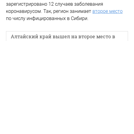
зарегистрировано 12 случаев заболевания
коронавирусом. Так, регион занимает
второе место
по числу инфицированных в Сибири.
Алтайский край вышел на второе место в
Сибири по COVID-19
Cюжет: Коронавирус
#
коронавирус
#
охота
Новости партнеров