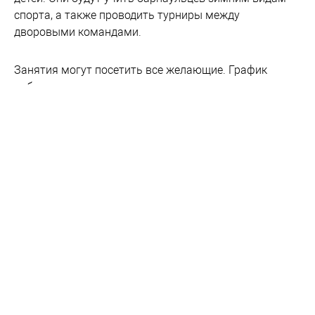
спорта, а также проводить турниры между
дворовыми командами.
Занятия могут посетить все желающие. График
работы можно посмотреть
здесь.
#
Барнаул
#
дворовый
#
проект
#
спорт
инструктор
Новости партнеров
Целая наука: алтайский минобрнауки
готовит программу противостояния