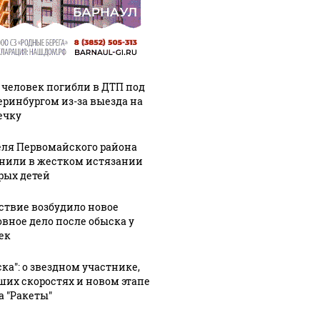
 человек погибли в ДТП под
еринбургом из-за выезда на
ечку
ля Первомайского района
нили в жестком истязании
рых детей
ствие возбудило новое
овное дело после обыска у
ек
ска": о звездном участнике,
ших скоростях и новом этапе
а "Ракеты"