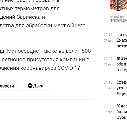
ктных термометров для
дений Заринска и
ства для обработки мест общего
Пять
22:17
Екат
07 авг.
встр
д "Милосердие" также выделит 500
Жите
 регионов присутствия компании в
21:46
обви
07 авг.
анения коронавируса COVID-19.
пяте
След
21:12
угол
07 авг.
Лерч
"Сно
20:50
боль
07 авг.
Кубк
в