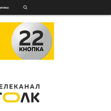
итика