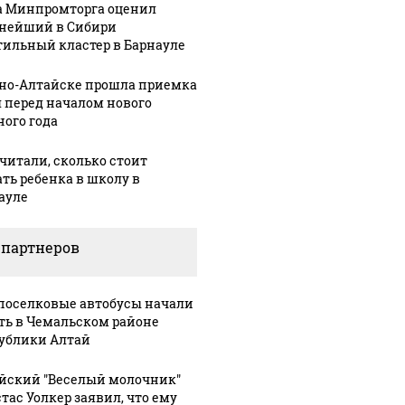
а Минпромторга оценил
нейший в Сибири
тильный кластер в Барнауле
рно-Алтайске прошла приемка
 перед началом нового
ного года
читали, сколько стоит
ать ребенка в школу в
ауле
 партнеров
На Урале из казны
Не ешьт
 выглядит место
были украдены 18
готовую
шение вертолета на
оселковые автобусы начали
миллионов рублей
магазин
азе: смотреть
ть в Чемальском районе
ублики Алтай
йский "Веселый молочник"
тас Уолкер заявил, что ему