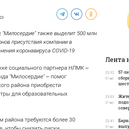
020
 "Милосердие" также выделит 500 млн
онов присутствия компании в
нения коронавируса COVID-19
Лента 
жке социального партнера НЛМК –
57-л
23:32
нда "Милосердие" – помог
сбор
07 авг.
шест
ого района приобрести
тры для образовательных
Жите
23:03
подо
07 авг.
сове
м района требуются более 30
Барн
22:41
выпу
, чтобы снизить риски
07 авг.