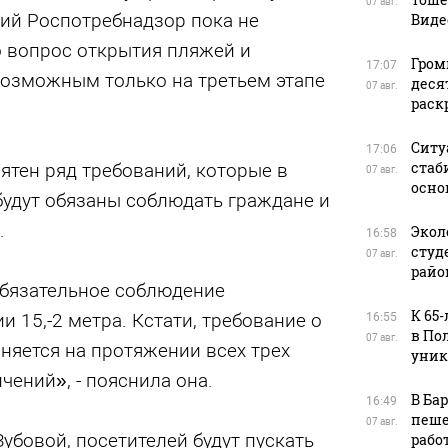
07 авг.
кий Роспотребнадзор пока не
Виде
 вопрос открытия пляжей и
Гром
17:07
возможным только на третьем этапе
деся
07 авг.
раск
Ситу
17:06
стаб
ятен ряд требований, которые в
07 авг.
осно
будут обязаны соблюдать граждане и
.
Экол
16:58
студ
07 авг.
райо
обязательное соблюдение
К 65
 15,-2 метра. Кстати, требование о
16:55
в По
07 авг.
няется на протяжении всех трех
уник
чений», - пояснила она.
В Ба
16:49
пеше
07 авг.
Зубовой, посетителей будут пускать
рабо