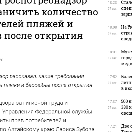
Стал
18:23
аничить количество
спец
07 авг.
зарп
телей пляжей и
На У
18:08
в после открытия
стра
07 авг.
свод
Мужч
18:01
горо
07 авг.
20
медв
зор рассказал, какие требования
Боле
17:52
летн
07 авг.
ь пляжи и бассейны после открытия
в ию
500 
зора за гигиеной труда и
17:37
380 
07 авг.
й Управления Федеральной службы
овощ
иты прав потребителей и
Две 
17:21
 по Алтайскому краю Лариса Зубова
Тоше