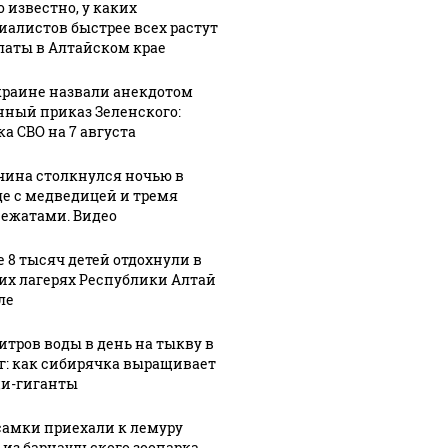
о известно, у каких
иалистов быстрее всех растут
латы в Алтайском крае
краине назвали анекдотом
нный приказ Зеленского:
ка СВО на 7 августа
ина столкнулся ночью в
де с медведицей и тремя
ежатами. Видео
е 8 тысяч детей отдохнули в
их лагерях Республики Алтай
ле
литров воды в день на тыкву в
кг: как сибирячка выращивает
и-гиганты
самки приехали к лемуру
 из барнаульского зоопарка.