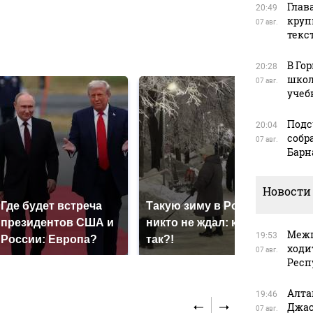
Глав
20:49
круп
07 авг.
текс
в
В Го
20:28
школ
07 авг.
учеб
Подс
20:04
собр
07 авг.
Барн
Новости
Где будет встреча
Такую зиму в России
Как
президентов США и
никто не ждал: как
кру
Межп
19:53
России: Европа?
так?!
Кавк
ходи
07 авг.
Респ
Алта
19:46
Джас
07 авг.