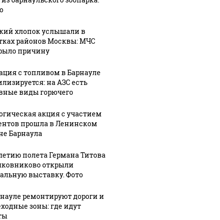
о
кий хлопок услышали в
тках районов Москвы: МЧС
рыло причину
ация с топливом в Барнауле
илизируется: на АЗС есть
вные виды горючего
огическая акция с участием
ентов прошла в Ленинском
не Барнаула
-летию полета Германа Титова
лковниково открыли
альную выставку. Фото
рнауле ремонтируют дороги и
ходные зоны: где идут
ты