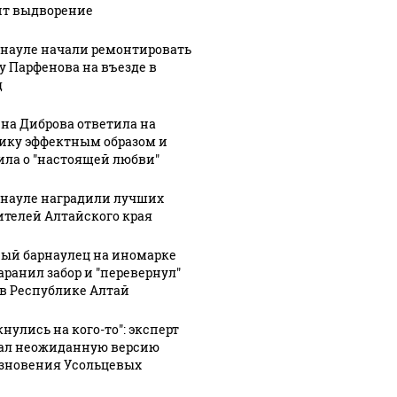
ит выдворение
рнауле начали ремонтировать
у Парфенова на въезде в
д
на Диброва ответила на
07 августа, 19:53
07 августа, 19:46
ику эффектным образом и
Межпоселковые
Алтайский
1:12
ила о "настоящей любви"
вие
автобусы
"Веселый
ло
начали
молочник"
рнауле наградили лучших
ходить в
Джастас
ителей Алтайского края
ое
Чемальском
Уолкер
ый барнаулец на иномарке
сле
районе
заявил, что
аранил забор и "перевернул"
у
Республики
ему грозит
 в Республике Алтай
Алтай
выдворение
нулись на кого-то": эксперт
ал неожиданную версию
зновения Усольцевых