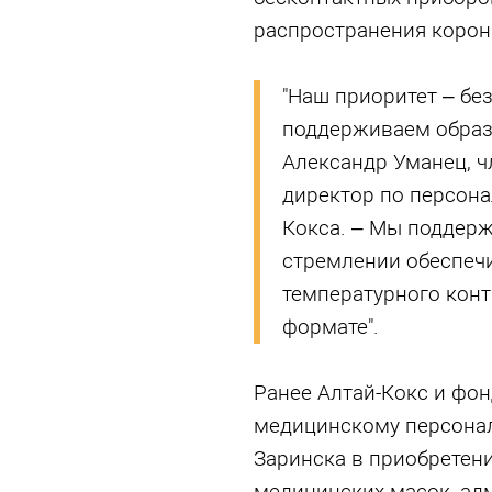
распространения корон
"Наш приоритет – бе
поддерживаем образ
Александр Уманец, ч
директор по персона
Кокса. – Мы поддерж
стремлении обеспечи
температурного конт
формате".
Ранее Алтай-Кокс и фо
медицинскому персонал
Заринска в приобретен
медицинских масок, ад