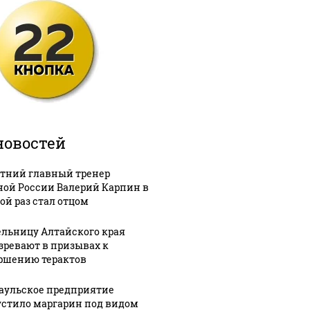
новостей
етний главный тренер
ной России Валерий Карпин в
ой раз стал отцом
льницу Алтайского края
зревают в призывах к
ршению терактов
аульское предприятие
стило маргарин под видом