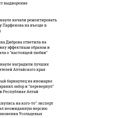
ит выдворение
рнауле начали ремонтировать
у Парфенова на въезде в
д
на Диброва ответила на
ику эффектным образом и
ила о "настоящей любви"
07 августа, 19:53
07 августа, 19:46
1
рнауле наградили лучших
Межпоселковые
Алтайский
1:12
ителей Алтайского края
вие
автобусы
"Веселый
ло
начали
молочник"
ый барнаулец на иномарке
ходить в
Джастас
аранил забор и "перевернул"
ое
Чемальском
Уолкер
 в Республике Алтай
сле
районе
заявил, что
у
Республики
ему грозит
нулись на кого-то": эксперт
ал неожиданную версию
Алтай
выдворение
зновения Усольцевых