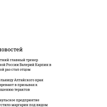
новостей
етний главный тренер
ной России Валерий Карпин в
ой раз стал отцом
льницу Алтайского края
зревают в призывах к
ршению терактов
аульское предприятие
стило маргарин под видом