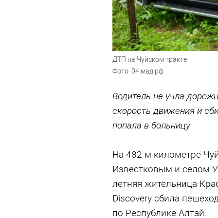
ДТП на Чуйском тракте
Фото: 04.мвд.рф
Водитель не учла дорож
скорость движения и сб
попала в больницу
На 482-м километре Чу
Известковым и селом Ус
летняя жительница Крас
Discovery сбила пешехо
по Республике Алтай.