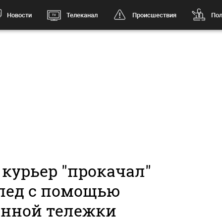
Новости
Телеканал
Происшествия
Пол
 курьер "прокачал"
пед с помощью
инной тележки