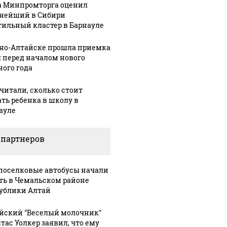
а Минпромторга оценил
нейший в Сибири
СМИ: В 
тильный кластер в Барнауле
их событий не
полице
В магазинах России
о с 1945: чего
машину
ажиотаж из-за этого
рно-Алтайске прошла приемка
ть всем нам?
подожг
продукта: что купить?
 перед началом нового
ного года
читали, сколько стоит
ать ребенка в школу в
ауле
 партнеров
оселковые автобусы начали
ть в Чемальском районе
ублики Алтай
йский "Веселый молочник"
тас Уолкер заявил, что ему