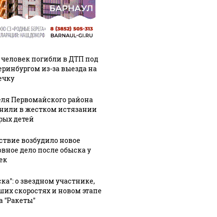
 человек погибли в ДТП под
еринбургом из-за выезда на
ечку
ля Первомайского района
нили в жестком истязании
рых детей
ствие возбудило новое
овное дело после обыска у
ек
ска": о звездном участнике,
ших скоростях и новом этапе
а "Ракеты"