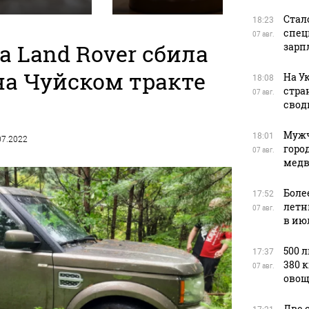
Стал
18:23
спец
07 авг.
а Land Rover сбила
зарп
а Чуйском тракте
На У
18:08
стра
07 авг.
свод
Мужч
18:01
.07.2022
горо
07 авг.
медв
Боле
17:52
летн
07 авг.
в ию
500 
17:37
380 
07 авг.
овощ
Две 