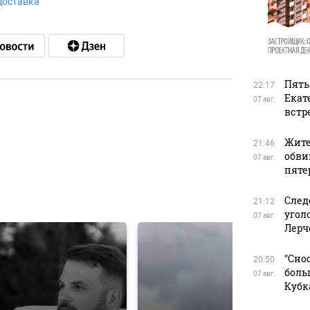
доставка
Пять
22:17
Екат
07 авг.
встр
в
Жите
21:46
обви
07 авг.
пяте
в
След
21:12
угол
07 авг.
Лерч
"Сно
20:50
боль
07 авг.
Кубк