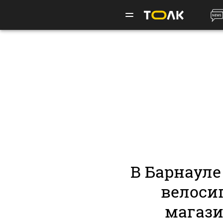
В Барнауле
велоси
магаз