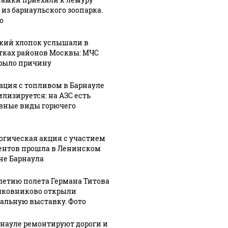
 из барнаульского зоопарка.
о
кий хлопок услышали в
тках районов Москвы: МЧС
рыло причину
ация с топливом в Барнауле
илизируется: на АЗС есть
вные виды горючего
огическая акция с участием
ентов прошла в Ленинском
не Барнаула
-летию полета Германа Титова
лковниково открыли
альную выставку. Фото
рнауле ремонтируют дороги и