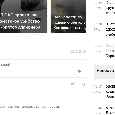
Глав
20:49
круп
07 авг.
текс
В ОАЭ произошло
Так
Все новости по
жестокое убийство
был
падению вертолета на
В Го
20:28
криптомиллионера
жда
Кавказе: читать здесь
школ
07 авг.
учеб
Подс
20:04
собр
07 авг.
Барн
Новости
Межп
19:53
ходи
07 авг.
Респ
авил комментариев, станьте первым.
Алта
19:46
Джас
07 авг.