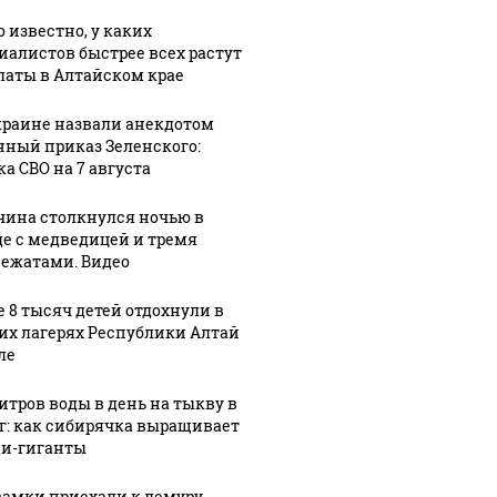
о известно, у каких
иалистов быстрее всех растут
латы в Алтайском крае
краине назвали анекдотом
нный приказ Зеленского:
ка СВО на 7 августа
ина столкнулся ночью в
де с медведицей и тремя
ежатами. Видео
е 8 тысяч детей отдохнули в
их лагерях Республики Алтай
ле
литров воды в день на тыкву в
кг: как сибирячка выращивает
и-гиганты
самки приехали к лемуру