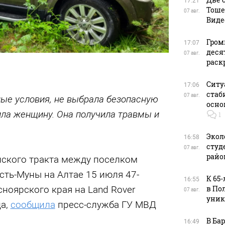
17:21
Тоше
07 авг.
Виде
Гром
17:07
деся
07 авг.
раск
Ситу
17:06
стаб
07 авг.
ные условия, не выбрала безопасную
осно
ила женщину. Она получила травмы и
1
Экол
16:58
студ
07 авг.
райо
йского тракта между поселком
ть-Муны на Алтае 15 июля 47-
К 65
16:55
в По
ноярского края на Land Rover
07 авг.
уник
да,
сообщила
пресс-служба ГУ МВД
В Ба
16:49