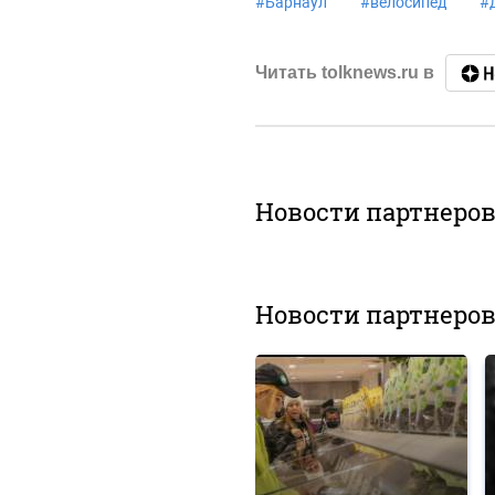
#
Барнаул
#
велосипед
#
Читать tolknews.ru в
Новости партнеро
Новости партнеро