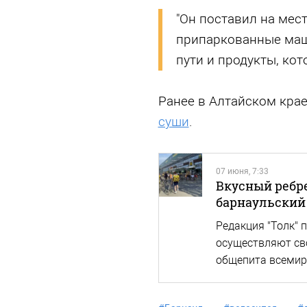
"Он поставил на мест
припаркованные маш
пути и продукты, кот
Ранее в Алтайском кр
суши
.
07 июня, 7:33
Вкусный ребре
барнаульский 
Редакция "Толк" 
осуществляют св
общепита всемир