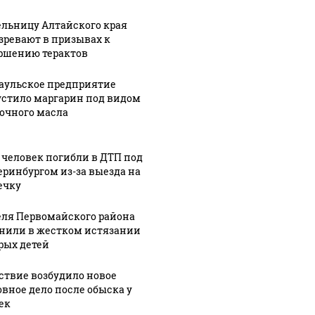
льницу Алтайского края
зревают в призывах к
ршению терактов
аульское предприятие
стило маргарин под видом
очного масла
 человек погибли в ДТП под
еринбургом из-за выезда на
ечку
ля Первомайского района
нили в жестком истязании
рых детей
ствие возбудило новое
овное дело после обыска у
ек