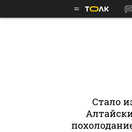
Стало из
Алтайски
похолодани