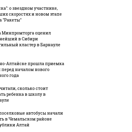
ска": о звездном участнике,
ших скоростях и новом этапе
а "Ракеты"
а Минпромторга оценил
нейший в Сибири
тильный кластер в Барнауле
рно-Алтайске прошла приемка
 перед началом нового
ного года
читали, сколько стоит
ать ребенка в школу в
ауле
оселковые автобусы начали
ть в Чемальском районе
ублики Алтай