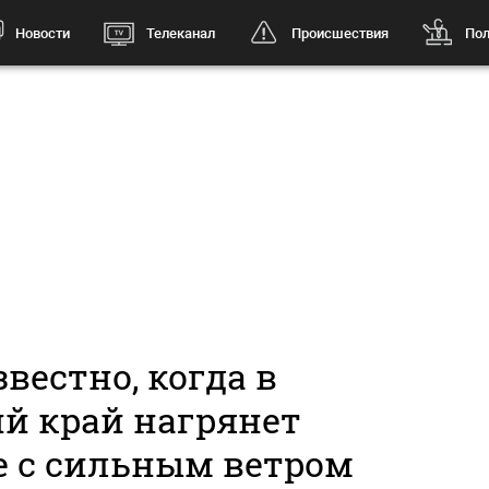
Новости
Телеканал
Происшествия
Пол
вестно, когда в
й край нагрянет
е с сильным ветром