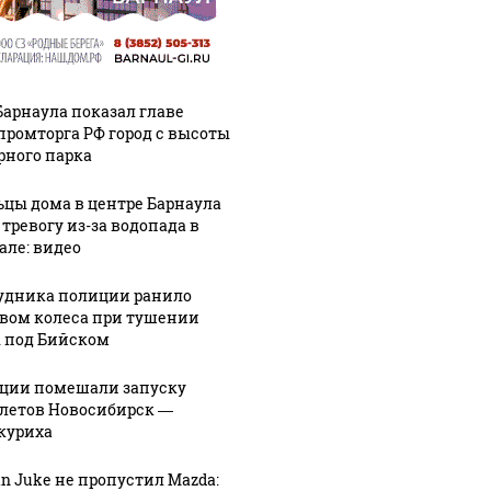
Барнаула показал главе
ромторга РФ город с высоты
рного парка
цы дома в центре Барнаула
 тревогу из-за водопада в
але: видео
удника полиции ранило
вом колеса при тушении
 под Бийском
ции помешали запуску
летов Новосибирск —
куриха
an Juke не пропустил Mazda: