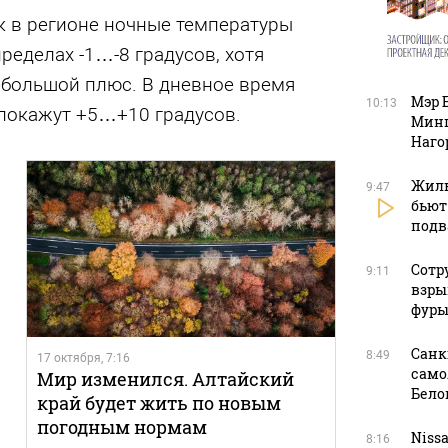
к в регионе ночные температуры
ределах -1…-8 градусов, хотя
большой плюс. В дневное время
Мэр 
10:13
покажут +5…+10 градусов.
Минп
Наго
Жиль
9:47
бьют
подв
Сотр
9:11
взры
фуры
Санк
8:49
17 октября, 7:16
само
Мир изменился. Алтайский
Бело
край будет жить по новым
погодным нормам
Niss
8:16