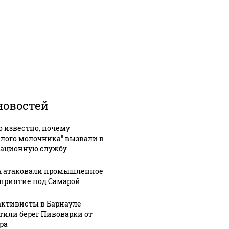
новостей
о известно, почему
елого молочника" вызвали в
ационную службу
 атаковали промышленное
приятие под Самарой
активисты в Барнауле
тили берег Пивоварки от
ра