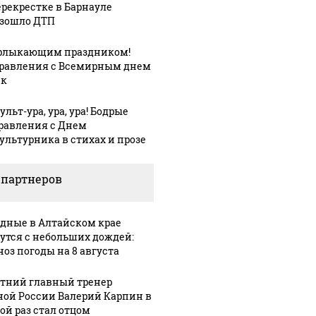
ерекрестке в Барнауле
зошло ДТП
рлыкающим праздником!
равления с Всемирным днем
ек
льт-ура, ура, ура! Бодрые
равления с Днем
ультурника в стихах и прозе
 партнеров
дные в Алтайском крае
утся с небольших дождей:
ноз погоды на 8 августа
етний главный тренер
ной России Валерий Карпин в
ой раз стал отцом