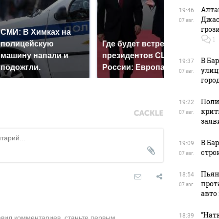
Алта
19:46
Джас
07 авг.
гроз
СМИ: В Химках на
1
полицейскую
Где будет встреча
На 
машину напали и
президентов США и
был
В Ба
19:37
подожгли.
России: Европа?
мил
улиц
07 авг.
горо
Поли
19:22
крит
07 авг.
заяв
В Ба
19:09
стро
07 авг.
Пьян
18:54
прот
07 авг.
авто
"Натк
18:39
авил комментариев, станьте первым.