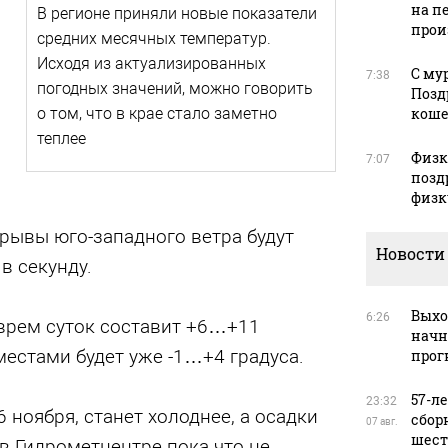
на п
В регионе приняли новые показатели
прои
средних месячных температур.
Исходя из актуализированных
С му
7:38
погодных значений, можно говорить
Позд
кош
о том, что в крае стало заметно
теплее
Физку
7:07
позд
физк
рывы юго-западного ветра будут
Новости
в секунду.
Выхо
6:26
 врем суток составит +6…+11
начн
 местами будет уже -1…+4 градуса.
прог
57-л
23:32
6 ноября, станет холоднее, а осадки
сбор
07 авг.
шест
в Гидрометцентре пока что не