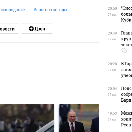
"Сно
20:50
похолодание
#
прогноз погоды
боль
07 авг.
Кубк
Глав
20:49
круп
07 авг.
текс
1
В Го
в
20:28
школ
07 авг.
учеб
Подс
20:04
в
собр
07 авг.
Барн
Межп
19:53
ходи
07 авг.
Респ