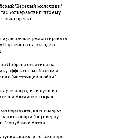
йский "Веселый молочник"
тас Уолкер заявил, что ему
ит выдворение
Урале из казны
Такую з
Как выглядит место
и украдены 18
никто н
крушение вертолета на
рнауле начали ремонтировать
лионов рублей
так?!
Кавказе: смотреть
у Парфенова на въезде в
д
на Диброва ответила на
ику эффектным образом и
ила о "настоящей любви"
рнауле наградили лучших
ителей Алтайского края
ый барнаулец на иномарке
аранил забор и "перевернул"
 в Республике Алтай
нулись на кого-то": эксперт