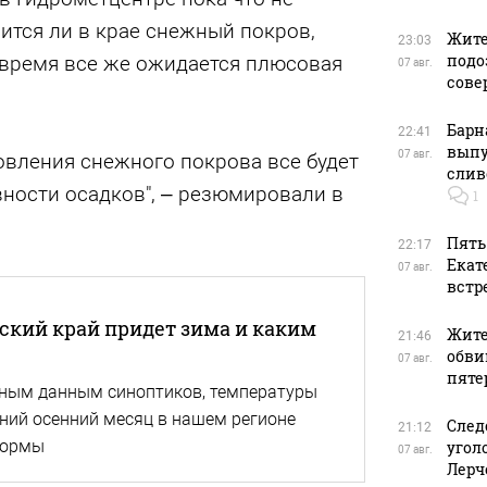
вится ли в крае снежный покров,
Жите
23:03
подо
 время все же ожидается плюсовая
07 авг.
сове
Барн
22:41
выпу
07 авг.
овления снежного покрова все будет
слив
вности осадков", – резюмировали в
1
Пять
22:17
Екат
07 авг.
встр
йский край придет зима и каким
Жите
21:46
обви
07 авг.
пяте
ным данным синоптиков, температуры
дний осенний месяц в нашем регионе
След
21:12
нормы
угол
07 авг.
Лерч