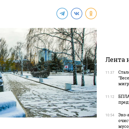
Лента 
Стал
11:37
"Вес
мигр
БПЛА
11:12
пред
Эко-
10:54
очис
мусо