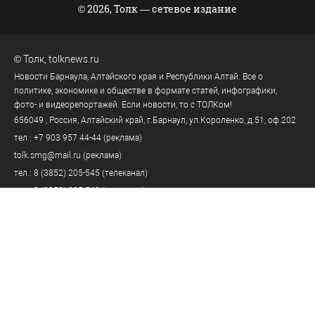
© 2026, Толк — сетевое издание
©
Толк
,
tolknews.ru
Новости Барнаула, Алтайского края и Республики Алтай. Все о
политике, экономике и обществе в формате статей, инфографики,
фото- и видеорепортажей. Если новости, то с ТОЛКом!
656049
, Россия, Алтайский край, г.
Барнаул
,
ул.Короленко, д.51, оф.202
тел.:
+7 903 957 44-44
(реклама)
tolk.smg@mail.ru
(реклама)
тел.:
8 (3852) 205-545
(телеканал)
тел.:
8 (3852) 205-549
(редакция)
tolknews@yandex.ru
(редакция)
Политика персональных данных
18+
Пользовательское соглашение
Правила комментирования
Правила применения рекомендательных технологий