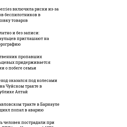
Урале из казны
Не ешьт
Как выглядит место
и украдены 18
готовую
berries включила риски из-за
крушение вертолета на
лионов рублей
магазин
ов беспилотников в
Кавказе: смотреть
ховку товаров
латно и без записи:
аульцев приглашают на
рографию
твенник пропавших
ьцевых придерживается
ии о побеге семьи
ход оказался под колесами
 на Чуйском тракте в
ублике Алтай
авловском тракте в Барнауле
цикл попал в аварию
ь человек пострадали при