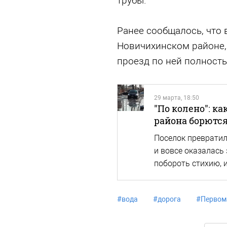
трубы.
Ранее сообщалось, что 
Новичихинском районе,
проезд по ней полност
29 марта, 18:50
"По колено": к
района борютс
Поселок превратил
и вовсе оказалась
побороть стихию, 
#
вода
#
дорога
#
Первом