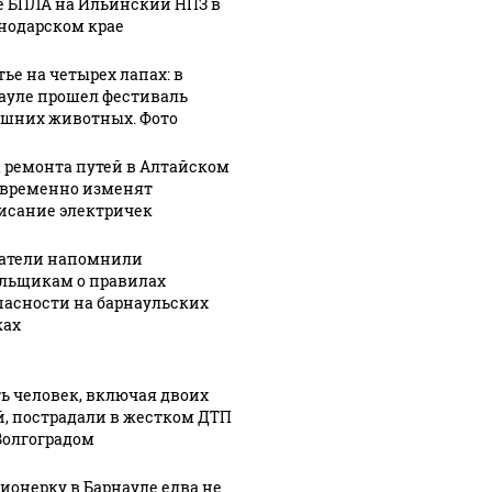
е БПЛА на Ильинский НПЗ в
нодарском крае
тье на четырех лапах: в
ауле прошел фестиваль
шних животных. Фото
09 августа, 9:33
СМИ:
09 августа, 9:04
скандал
Первые лица
а ремонта путей в Алтайском
0:38
 временно изменят
вокруг
Алтайского
исание электричек
о,
снятого на
края и
Алтае
Барнаула
атели напомнили
х
"Колобка"
поздравили
льщикам о правилах
дошел до
жителей с
пасности на барнаульских
будет
уголовного
Днем
ах
оду
дела
строителя
ь человек, включая двоих
й, пострадали в жестком ДТП
Волгоградом
ионерку в Барнауле едва не