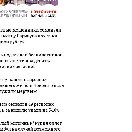
евые мошенники обманули
льницу Барнаула почти на
ион рублей
чь под атакой беспилотников
алось почти два десятка
ийских регионов
ну нашли в зарослях:
авшего жителя Новоалтайска
ружили мертвым
 на бензин в 49 регионах
ии за неделю упали на 5‑10%
елый молочник" купил билет
амбул на случай возможного