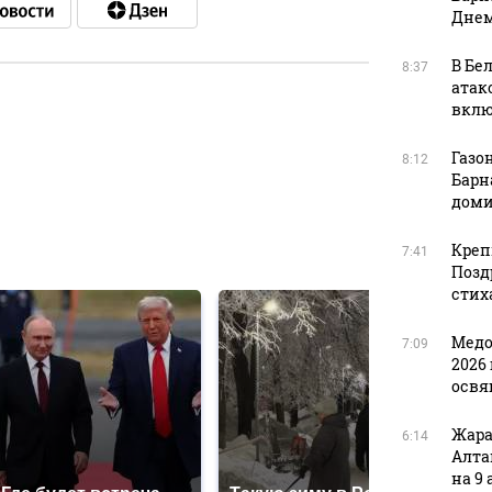
Днем
В Бе
8:37
атак
вклю
в
Газон
8:12
Барн
доми
в
Креп
7:41
Позд
стих
Медо
7:09
2026 
освя
Жара
6:14
Алта
на 9 