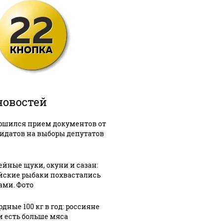
новостей
ршился прием документов от
идатов на выборы депутатов
ейные щуки, окуни и сазан:
йские рыбаки похвастались
ами. Фото
дные 100 кг в год: россияне
и есть больше мяса