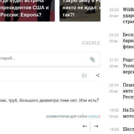
Где будет встреча
Такую зиму в России
На 
президентов США и
никто не ждал: как
был
Wild
23:24
России: Европа?
так?!
мил
удар
08 авг.
стра
Бесп
22:23
барн
08 авг.
флюо
Родс
21:31
Усол
08 авг.
верс
Пеше
20:29
авто
08 авг.
Респ
ае, труб, большого диаметра тоже нет. Или есть?
На П
19:32
мото
КОММЕНТАРИИ ДЛЯ САЙТА
CACKL
E
08 авг.
Шест
18:38