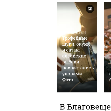
09 августа, 9:04
09 августа, 14:49
Первые лица
Трофейные
Алтайского
щуки, окуни
края и
и сазан:
0
Барнаула
алтайские
поздравили
рыбаки
жителей с
похвастались
Днем
уловами.
строителя
Фото
В Благовеще