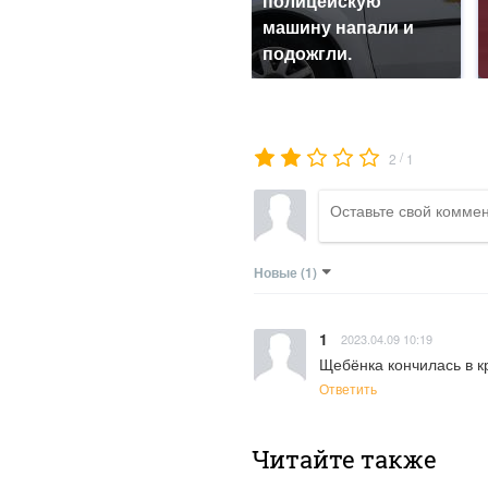
полицейскую
машину напали и
подожгли.
/
2
1
Новые
(1)
1
2023.04.09 10:19
Щебёнка кончилась в кр
Ответить
Читайте также