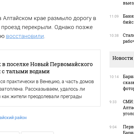
выез
Баня
11:09
в Алтайском крае размыло дорогу в
бийс
 проезд перекрыли. Однако позже
Стал
ью
восстановили
.
10:38
рабоч
Новости
ак в поселке Новый Первомайского
я с талыми водами
Барн
10:14
ся практически в Венецию, а часть домов
сказ
фото
 затоплена. Рассказываем, удалось ли
и как жители преодолевали преграды
СМИ:
9:33
Алта
угол
айский район
Перв
9:04
Барн