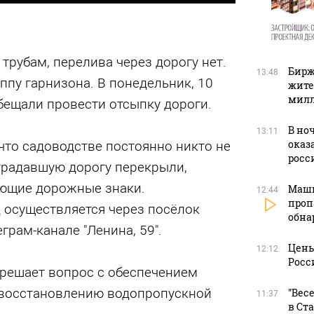
 трубам, перелива через дорогу нет.
Бирж
13:48
ппу гарнизона. В понедельник, 10
жите
милл
бещали провести отсыпку дороги.
В но
13:11
оказ
что садоводстве постоянно никто не
росс
традавшую дорогу перекрыли,
ющие дорожные знаки.
Маши
12:44
проп
 осуществляется через посёлок
обна
грам-канале "Ленина, 59".
Цены
12:12
Росс
решает вопрос с обеспечением
 восстановлению водопропускной
"Вес
11:37
в Ст