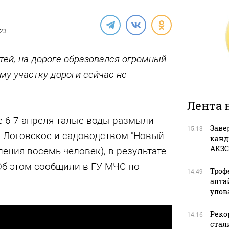
023
тей, на дороге образовался огромный
му участку дороги сейчас не
Лента 
 6-7 апреля талые воды размыли
Заве
15:13
 Логовское и садоводством "Новый
канд
АКЗС
ления восемь человек), в результате
Об этом сообщили в ГУ МЧС по
Троф
14:49
алта
улов
Рекор
14:16
стал