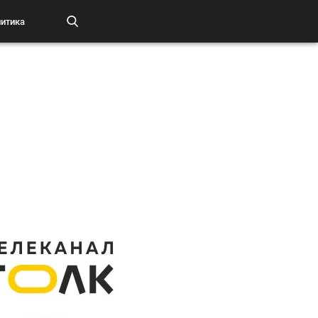
итика