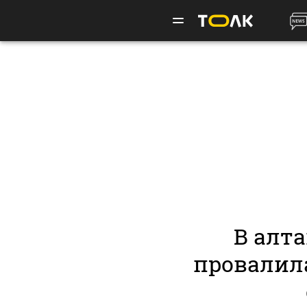
В алт
провалил