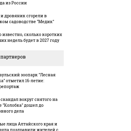
да из России
 и дровяник сгорели в
ком садоводстве "Медик"
о известно, сколько коротких
их недель будет в 2027 году
 партнеров
аульский зоопарк "Лесная
ка" отметил 16-летие:
репортаж
 скандал вокруг снятого на
е "Колобка" дошел до
овного дела
ые лица Алтайского края и
аула поздравили жителей с