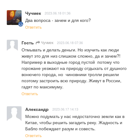
Чучмек
2023.06.18 01:36
Два вопроса - зачем и для кого?
Ответить
Гость
Чучмек
2023.06.18 07:36
Отмывать и делать деньги. Но изучить как люди 
живут это для низ слишком сложно, да и зачем?! 
Например в выходные город пустой  потому что 
горожане уезжают на природу отдыхать от душного 
вонючего города, но  чиновники тролли решили 
поэтому застроить всю природу. Живут в России,  
гадят по максимуму.
Ответить
Александр
2023.06.17 14:13
Можно подумать у нас недостаточно земли как в 
Китае, чтобы решить загадить реку. Жадность и 
Бабло побеждает разум и совесть.
Ответить