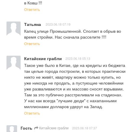
в Ковш !!!
Ответить
Татьяна
2023.06.18 07:19
Капец улице Промышленной. Сползет в обрыв во 
время стройки. Нас сначала расселите !!!!
Ответить
Китайские грабли
2023.06.18 05:13
Такое уже было в Китае, где на кредиты из бюджета 
так целые города построили, в которых практически 
никто не живёт, квартиру можно только купить, но 
уже никогда не продать, а пустующие человейники 
уже разваливаются и их массово сносят взрывами.

Там за это публично расстреливали на стадионах.

У нас как всегда "лучшие дюди" с нахапанными 
миллионами долларов удерут на Запад.
Ответить
Гость
Китайские грабли
2023.06.18 07:37