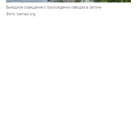
Выездное совещание о прохождении паводка в Затоне
Фото: barnaul.org
В микрорайоне продолжает действовать режим
"повышенной готовности". На случай ухудшения
ситуации подготовлен один пункт временного
размещения вместимостью 268 человек
В микрорайоне Затон частично подтопило 21
приусадебный участок. Подтопленных жилых домов
там нет,
сообщает
пресс-служба ГУ МЧС по
Алтайскому краю.
На месте работает оперативная группа "главка"
краевого МЧС, спасатели и другие службы.
В районе села Усть-Чарышская Пристань отмечается
снижение уровня воды в реке Обь на 5 см.