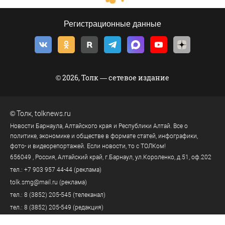
Регистрационные данные
© 2026, Толк — сетевое издание
©
Толк
,
tolknews.ru
Новости Барнаула, Алтайского края и Республики Алтай. Все о
политике, экономике и обществе в формате статей, инфографики,
фото- и видеорепортажей. Если новости, то с ТОЛКом!
656049
, Россия, Алтайский край, г.
Барнаул
,
ул.Короленко, д.51, оф.202
тел.:
+7 903 957 44-44
(реклама)
tolk.smg@mail.ru
(реклама)
тел.:
8 (3852) 205-545
(телеканал)
тел.:
8 (3852) 205-549
(редакция)
tolknews@yandex.ru
(редакция)