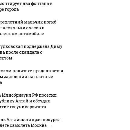
монтирует два фонтана в
ре города
рехлетний мальчик погиб
е нескольких часов в
аленном автомобиле
Рудковская поддержала Диму
на после скандала с
ертом
Не ешьте эту
В ОАЭ 
мском политехе продолжается
 выглядит место
м заявлений на платные
готовую еду из
жестоко
шение вертолета на
а
магазина: список
крипто
азе: смотреть
а Минобрнауки РФ посетил
ублику Алтай и обсудил
итие госуниверситета
ль Алтайского края покурил
алете самолета Москва —