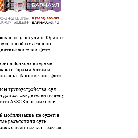
зовая роща на улице Юрина в
ауле преображается по
иативе жителей. Фото
ерина Волкова впервые
хала в Горный Алтай и
палась в банном чане. Фото
сы трудоустройства: суд
л допрос свидетелей по делу
тата АКЗС Клюшниковой
й мобилизации не будет: в
уме разъяснили суть
авок о военных контрактах