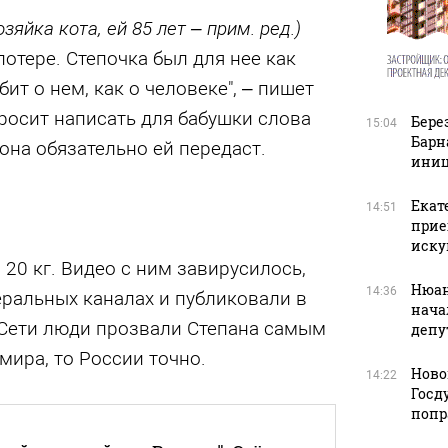
озяйка кота, ей 85 лет – прим. ред.)
отере. Степочка был для нее как
бит о нем, как о человеке", – пишет
росит написать для бабушки слова
Бере
15:04
Барн
она обязательно ей передаст.
иниц
Екат
14:51
прие
иску
 20 кг. Видео с ним завирусилось,
Нюан
14:36
еральных каналах и публиковали в
нача
 Сети люди прозвали Степана самым
депу
мира, то России точно.
Ново
14:22
Госд
попр