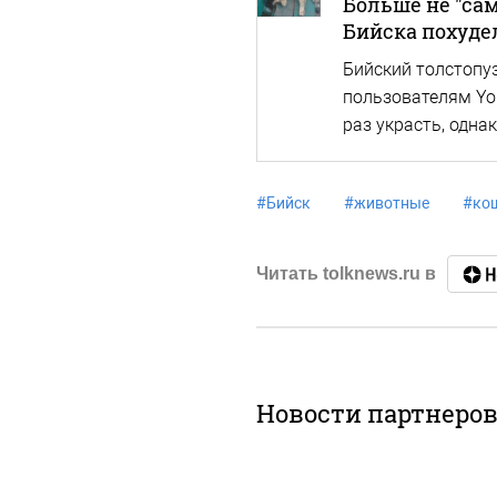
Больше не "сам
Бийска похудел
Бийский толстопу
пользователям You
раз украсть, одна
#
Бийск
#
животные
#
ко
Читать tolknews.ru в
Новости партнеро