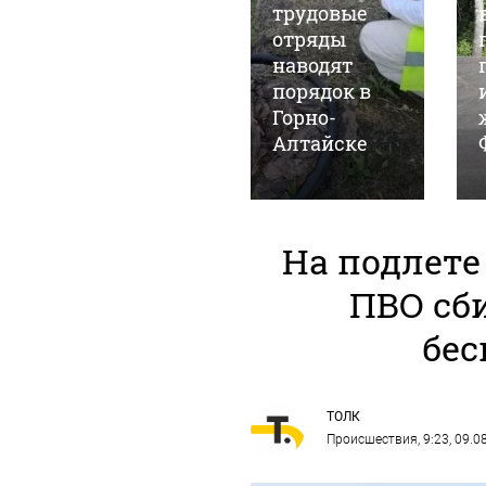
орнитолог
трудовые
запечатлел
отряды
"птичий"
наводят
июль в
порядок в
Алтайском
Горно-
заповеднике
Алтайске
На подлете
ПВО сб
бес
ТОЛК
Происшествия
, 9:23, 09.