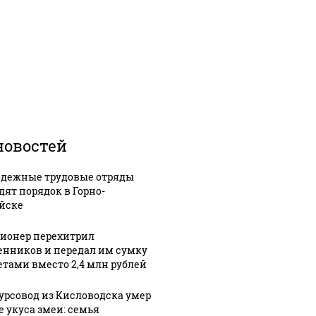
новостей
дежные трудовые отряды
дят порядок в Горно-
йске
ионер перехитрил
нников и передал им сумку
зетами вместо 2,4 млн рублей
урсовод из Кисловодска умер
е укуса змеи: семья