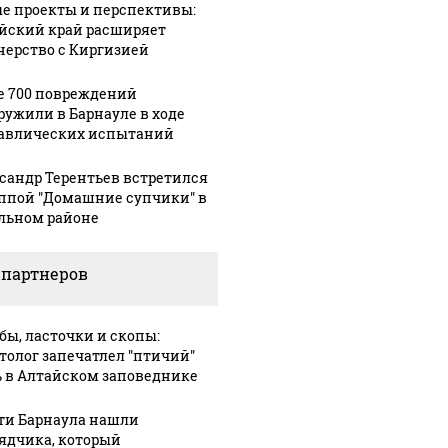
е проекты и перспективы:
йский край расширяет
нерство с Киргизией
е 700 повреждений
ружили в Барнауле в ходе
авлических испытаний
сандр Терентьев встретился
уппой "Домашние супчики" в
льном районе
 партнеров
бы, ласточки и скопы:
толог запечатлел "птичий"
 в Алтайском заповеднике
ти Барнаула нашли
ядчика, который