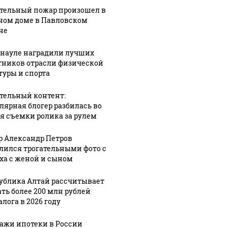
дений
встретился с
орнитолог
тельный пожар произошел в
жили
группой
запечатлел
ном доме в Павловском
уле в
"Домашние
"птичий"
не
супчики" в
июль в
рнауле наградили лучших
лических
Зональном
Алтайском
тников отрасли физической
ний
районе
заповеднике
туры и спорта
тельный контент:
лярная блогер разбилась во
я съемки ролика за рулем
р Александр Петров
лился трогательными фото с
ха с женой и сыном
ублика Алтай рассчитывает
ать более 200 млн рублей
лога в 2026 году
ажи ипотеки в России