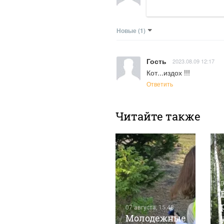
Новые
(1)
Гость
2023.08.09 12:17
Кот...издох !!!
Ответить
Читайте также
07 августа, 13:53
0
Дерябы,
ласточки и
07 августа, 15:48
скопы:
Молодежные