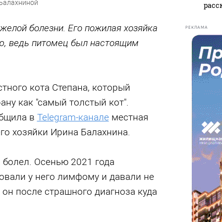
 Балахниной
расс
яжелой болезни. Его пожилая хозяйка
РЕКЛАМА
ю, ведь питомец был настоящим
стного кота Степана, который
ану как "самый толстый кот".
общила в
Telegram-канале
местная
го хозяйки Ирина Балахнина.
 болел. Осенью 2021 года
овали у него лимфому и давали не
 он после страшного диагноза куда