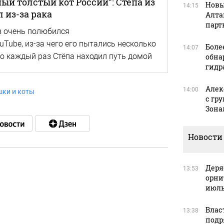
ый толстый кот России": Стёпа из
Новы
14:15
 из-за рака
Алта
парт
з очень полюбился
Tube, из-за чего его пытались несколько
Боле
14:07
ко каждый раз Стёпа находил путь домой
обна
гидр
Алек
14:00
шки и коты
с гр
Зона
Новости
Деря
13:53
орни
в
июль
Влас
13:38
подр