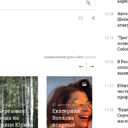
Барн
Авто
12:28
Шебе
атак
"Тро
12:13
позв
Собо
КОММЕНТАРИИ ДЛЯ САЙТА
CACKL
E
В Ре
12:02
отоп
выяв
Юбил
11:57
чест
проф
7 августа, 15:04
07 августа, 14:51
"Буд
Березовая
Екатерина
11:42
Серг
роща на
Волкова
07 августа, 1
насл
улице Юрина
впервые
Более 7