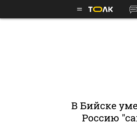
В Бийске ум
Россию "с