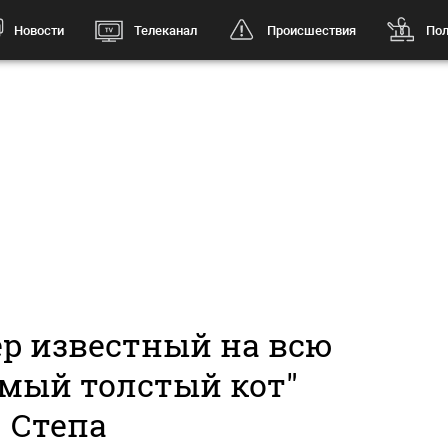
Новости
Телеканал
Происшествия
Пол
ер известный на всю
амый толстый кот"
Степа