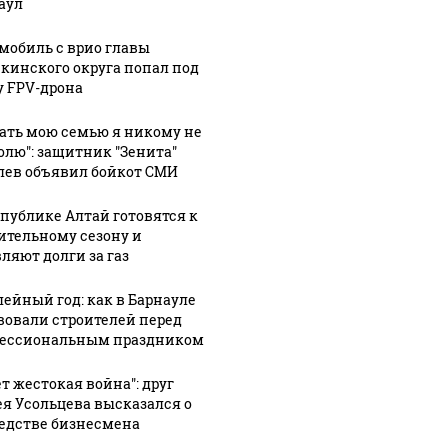
аул
мобиль с врио главы
кинского округа попал под
у FPV-дрона
гать мою семью я никому не
олю": защитник "Зенита"
лев объявил бойкот СМИ
спублике Алтай готовятся к
ительному сезону и
ляют долги за газ
ейный год: как в Барнауле
вовали строителей перед
ессиональным праздником
07 августа, 13:53
ет жестокая война": друг
Дерябы,
07 августа, 14:00
ея Усольцева высказался о
Александр
ласточки и
4:07
едстве бизнесмена
00
Терентьев
скопы: