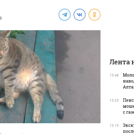
23
Лента 
Моло
15:48
наво
Алта
Пенс
15:33
моше
с га
Экск
15:19
посл