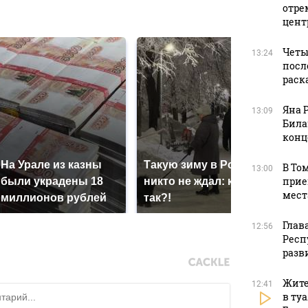
отре
в
цент
Четы
13:24
посл
раск
Яна 
13:09
Била
конц
На Урале из казны
Такую зиму в России
В То
13:00
Как
прие
были украдены 18
никто не ждал: как
кру
мест
миллионов рублей
так?!
Кавк
Глав
12:56
Респ
разв
Жите
12:41
в ту