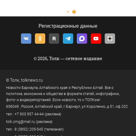
Регистрационные данные
© 2026, Толк — сетевое издание
©
Толк
,
tolknews.ru
Новости Барнаула, Алтайского края и Республики Алтай. Все о
политике, экономике и обществе в формате статей, инфографики,
фото- и видеорепортажей. Если новости, то с ТОЛКом!
656049
, Россия, Алтайский край, г.
Барнаул
,
ул.Короленко, д.51, оф.202
тел.:
+7 903 957 44-44
(реклама)
tolk.smg@mail.ru
(реклама)
тел.:
8 (3852) 205-545
(телеканал)