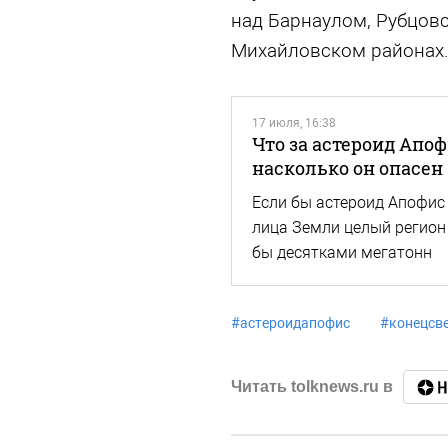
над Барнаулом, Рубцовс
Михайловском районах
17 июля, 16:38
Что за астероид Апо
насколько он опасен
Если бы астероид Апофис 
лица Земли целый регион
бы десятками мегатонн
#
астероидапофис
#
конецсв
Читать tolknews.ru в