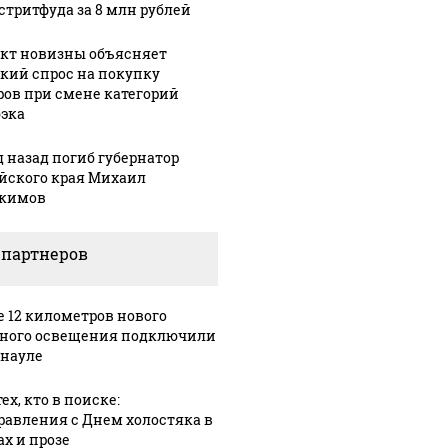
 стритфуда за 8 млн рублей
кт новизны объясняет
кий спрос на покупку
ров при смене категорий
эка
д назад погиб губернатор
йского края Михаил
кимов
 партнеров
е 12 километров нового
ного освещения подключили
рнауле
ех, кто в поиске:
равления с Днем холостяка в
ах и прозе