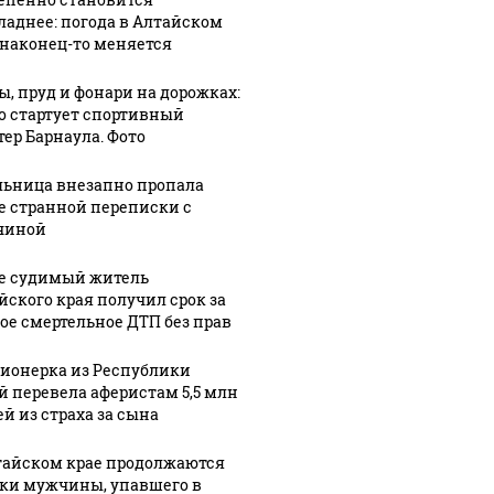
ладнее: погода в Алтайском
 наконец-то меняется
07 августа, 7:54
ы, пруд и фонари на дорожках:
Через
го стартует спортивный
рыхление к
тер Барнаула. Фото
:06
07 августа, 8:51
Для тех, кто в
новому
ьница внезапно пропала
тров
поиске:
асфальту: как
е странной переписки с
поздравления
обновляют
чиной
го
с Днем
дорогу в
ния
холостяка в
алтайскую
е судимый житель
чили
стихах и
здравницу.
йского края получил срок за
уле
прозе
Фото
ое смертельное ДТП без прав
ионерка из Республики
й перевела аферистам 5,5 млн
ей из страха за сына
тайском крае продолжаются
ки мужчины, упавшего в