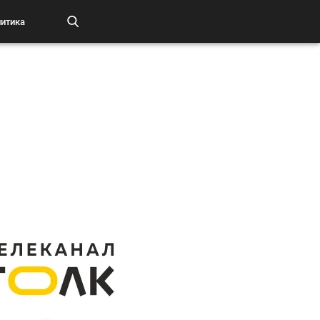
итика