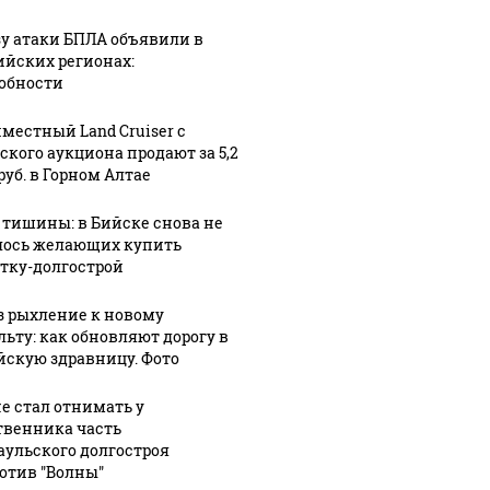
зу атаки БПЛА объявили в
ийских регионах:
обности
местный Land Cruiser с
ского аукциона продают за 5,2
руб. в Горном Алтае
 тишины: в Бийске снова не
ось желающих купить
тку-долгострой
з рыхление к новому
льту: как обновляют дорогу в
йскую здравницу. Фото
не стал отнимать у
 будет встреча
Такую зиму в России
Как выг
твенника часть
зидентов США и
никто не ждал: как
крушени
аульского долгостроя
сии: Европа?
так?!
Кавказе:
отив "Волны"