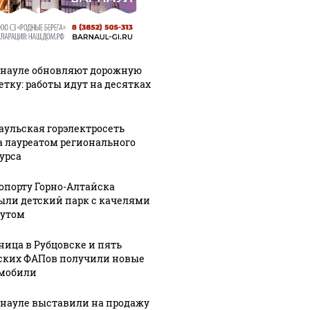
рнауле обновляют дорожную
етку: работы идут на десятках
аульская горэлектросеть
а лауреатом регионального
урса
ропорту Горно-Алтайска
ыли детский парк с качелями
тутом
ница в Рубцовске и пять
ских ФАПов получили новые
мобили
рнауле выставили на продажу