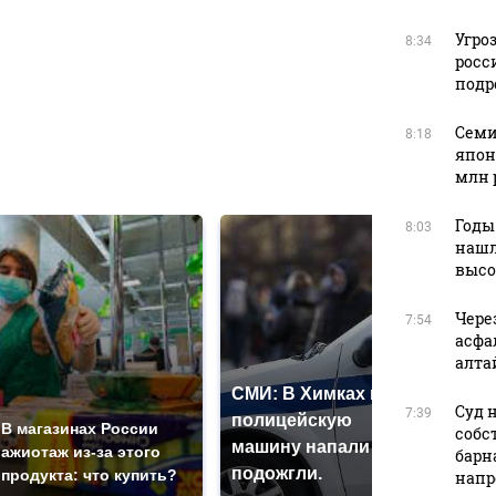
Угро
8:34
росс
в
подр
Семи
8:18
япон
в
млн 
Годы
8:03
нашл
высо
Чере
7:54
асфа
алта
СМИ: В Химках на
Суд 
7:39
полицейскую
Где
В магазинах России
собс
машину напали и
пре
ажиотаж из-за этого
барн
подожгли.
Рос
продукта: что купить?
напр