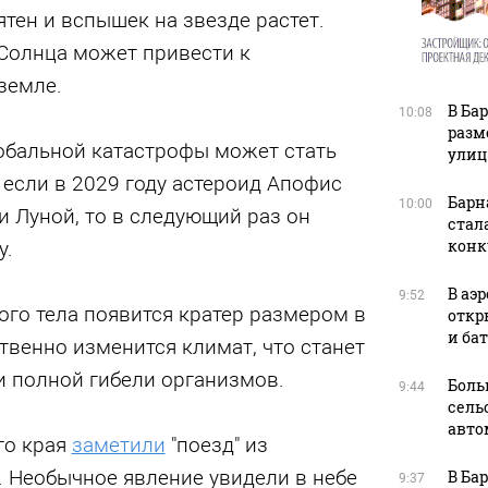
ятен и вспышек на звезде растет.
Солнца может привести к
земле.
В Ба
10:08
разм
обальной катастрофы может стать
улиц
, если в 2029 году астероид Апофис
Барн
10:00
 Луной, то в следующий раз он
стал
конк
у.
В аэ
9:52
ого тела появится кратер размером в
откр
и ба
ственно изменится климат, что станет
и полной гибели организмов.
Боль
9:44
сель
авто
го края
заметили
"поезд" из
. Необычное явление увидели в небе
В Ба
9:37