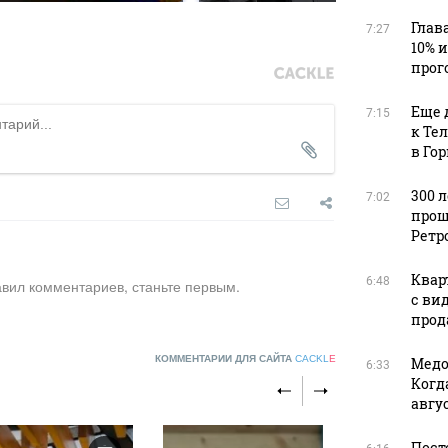
Глав
7:27
10% 
прог
Еще 
7:15
к Те
в Го
300 
7:02
прош
Ретр
Квар
6:48
авил комментариев, станьте первым.
с ви
прода
КОММЕНТАРИИ ДЛЯ САЙТА
CACKL
E
Медо
6:33
Когд
авгус
Пост