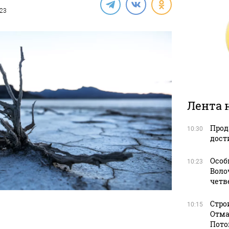
023
Лента 
Прод
10:30
дост
Особ
10:23
Воло
четв
Стро
10:15
Отма
Пото