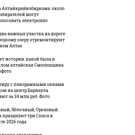
а Алтайкрайизбиркома: около
избирателей могут
олосовать электронно
два важных участка на дороге
лецкому озеру отремонтируют
рном Алтае
лет истории: какой была в
лом алтайская Смоленщина.
офото
тиру с панорамными окнами
дом на центр Барнаула
ют за 24 млн руб. Фото
вый, Яблочный, Ореховый.
а празднуют три Спаса в
те 2026 года
епенно становится