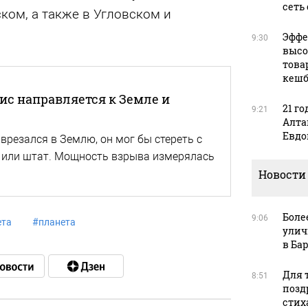
сеть
ком, а также в Угловском и
.
Эффе
9:30
высо
това
кешб
фис направляется к Земле и
21 го
9:21
Алта
Евдо
врезался в Землю, он мог бы стереть с
 или штат. Мощность взрыва измерялась
Новости
Боле
9:06
ета
#
планета
улич
в Ба
Для т
8:51
позд
стих