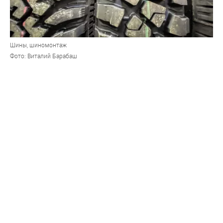
Шины, шиномонтаж
Фото: Виталий Барабаш
Погода в Барнауле стремительно ухудшается, чтобы не
отмечать "День жестянщика", автовладельцы кинулись
переобуваться. Какие сюрпризы их ждут – в материале
"Толка"
За минувшие полтора года западные санкции
кардинально изменили отечественный авторынок. Он
пережил уход части зарубежных производителей,
дефицит новых машин, запчастей и расходников, а
также взрывной рост цен почти на все позиции с
приставкой "авто". Отголоски чувствуются до сих пор.
Как они отразились на поставках зимних