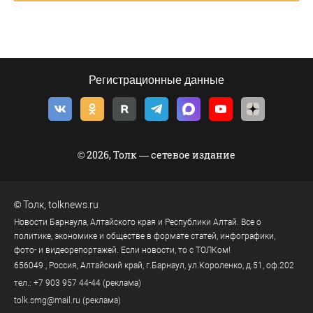
Регистрационные данные
© 2026, Толк — сетевое издание
©
Толк
,
tolknews.ru
Новости Барнаула, Алтайского края и Республики Алтай. Все о
политике, экономике и обществе в формате статей, инфографики,
фото- и видеорепортажей. Если новости, то с ТОЛКом!
656049
, Россия, Алтайский край, г.
Барнаул
,
ул.Короленко, д.51, оф.202
тел.:
+7 903 957 44-44
(реклама)
tolk.smg@mail.ru
(реклама)