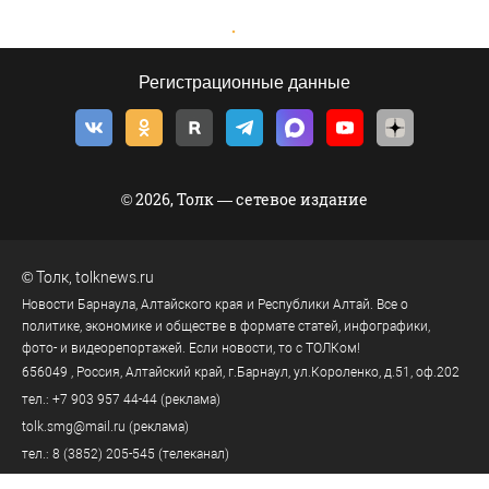
Регистрационные данные
© 2026, Толк — сетевое издание
©
Толк
,
tolknews.ru
Новости Барнаула, Алтайского края и Республики Алтай. Все о
политике, экономике и обществе в формате статей, инфографики,
фото- и видеорепортажей. Если новости, то с ТОЛКом!
656049
, Россия, Алтайский край, г.
Барнаул
,
ул.Короленко, д.51, оф.202
тел.:
+7 903 957 44-44
(реклама)
tolk.smg@mail.ru
(реклама)
тел.:
8 (3852) 205-545
(телеканал)
тел.:
8 (3852) 205-549
(редакция)