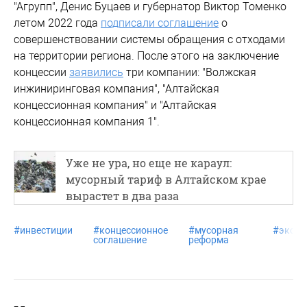
"Агрупп", Денис Буцаев и губернатор Виктор Томенко
летом 2022 года
подписали соглашение
о
совершенствовании системы обращения с отходами
на территории региона. После этого на заключение
концессии
заявились
три компании: "Волжская
инжиниринговая компания", "Алтайская
концессионная компания" и "Алтайская
концессионная компания 1".
Уже не ура, но еще не караул:
мусорный тариф в Алтайском крае
вырастет в два раза
#
инвестиции
#
концессионное
#
мусорная
#
эколо
соглашение
реформа