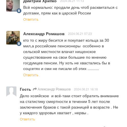
Дмитрий Хрипко
2024.06.21 11:13
Всё нормально: продали дочь чтоб расквитаться с 
долгами, прям как в царской России
Ответить
Александр Ромашов
2024.06.21 07:23
кто то с жиру бесится и покупает кольца за 30 
мил,а российские пенсионеры  особенно в 
сельской местности влачат нищенское 
существование на свои большие по мнению 
госдумцев пенсии. Ну хоть не хвастались бы в 
соцсетях и сми не писали об этих ..........
Ответить
Гость
Александр Ромашов
2024.06.21 16:18
Дело хозяйское  и всё-таки стоит обратить внимание 
на статистику смертности в течении 5 лет после 
заключения браков с такой разницей в возрасте . Не 
у каждого здоровья хватает , нервы .
Ответить