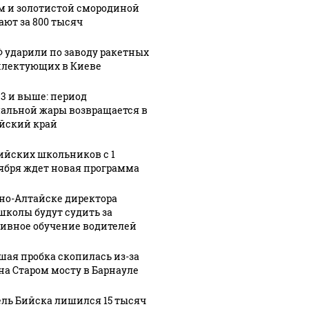
м и золотистой смородиной
ают за 800 тысяч
Ф ударили по заводу ракетных
лектующих в Киеве
33 и выше: период
альной жары возвращается в
йский край
ийских школьников с 1
ября ждет новая программа
рно-Алтайске директора
школы будут судить за
ивное обучение водителей
шая пробка скопилась из-за
на Старом мосту в Барнауле
ль Бийска лишился 15 тысяч