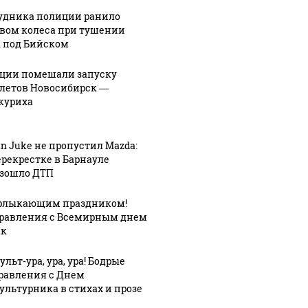
удника полиции ранило
вом колеса при тушении
 под Бийском
ции помешали запуску
летов Новосибирск —
куриха
an Juke не пропустил Mazda:
ерекрестке в Барнауле
зошло ДТП
рлыкающим праздником!
равления с Всемирным днем
4:12
08 августа, 11:37
Стало
ек
ериод
известно,
08 августа, 11:12
льт-ура, ура, ура! Бодрые
ьной
почему
БПЛА
равления с Днем
"Веселого молочника"
атаковали
ультурника в стихах и прозе
ается
вызвали в
промышленно