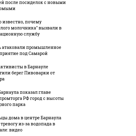
ей после посиделок с новыми
комыми
о известно, почему
елого молочника" вызвали в
ационную службу
СМИ: В 
их событий не
полице
В магазинах России
 атаковали промышленное
о с 1945: чего
машину
ажиотаж из-за этого
приятие под Самарой
ть всем нам?
подожг
продукта: что купить?
активисты в Барнауле
тили берег Пивоварки от
ра
Барнаула показал главе
ромторга РФ город с высоты
рного парка
цы дома в центре Барнаула
 тревогу из-за водопада в
але: видео