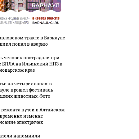
авловском тракте в Барнауле
цикл попал в аварию
ь человек пострадали при
е БПЛА на Ильинский НПЗ в
нодарском крае
тье на четырех лапах: в
ауле прошел фестиваль
шних животных. Фото
а ремонта путей в Алтайском
 временно изменят
исание электричек
атели напомнили