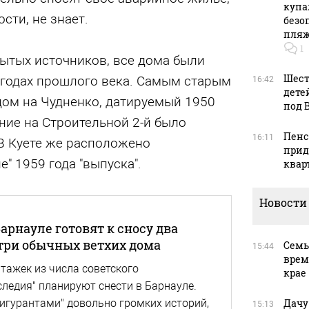
купа
сти, не знает.
безо
пляж
1
ытых источников, все дома были
Шест
х годах прошлого века. Самым старым
16:42
дете
дом на Чудненко, датируемый 1950
под 
ние на Строительной 2-й было
Пенс
16:11
 В Куете же расположено
прид
" 1959 года "выпуска".
квар
Новости
Барнауле готовят к сносу два
три обычных ветхих дома
Семь
15:44
врем
тажек из числа советского
крае
следия" планируют снести в Барнауле.
Дачу
фигурантами" довольно громких историй,
15:13