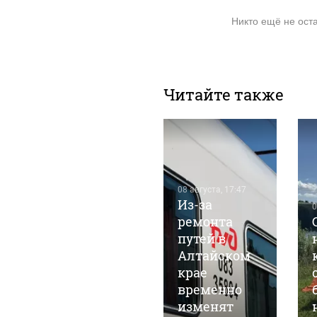
Никто ещё не ост
Читайте также
08 августа, 17:47
Из-за
0
ремонта
путей в
Алтайском
08 августа, 11:12
БПЛА
крае
лочника"
атаковали
временно
промышленное
изменят