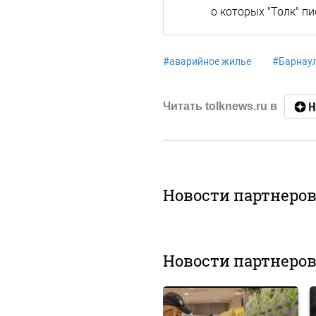
о которых "Толк" п
#
аварийное жилье
#
Барнау
Читать tolknews.ru в
Новости партнеро
Новости партнеро