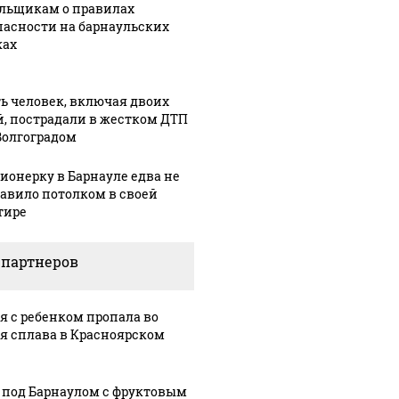
льщикам о правилах
пасности на барнаульских
ах
ь человек, включая двоих
й, пострадали в жестком ДТП
Волгоградом
ионерку в Барнауле едва не
авило потолком в своей
тире
 партнеров
я с ребенком пропала во
я сплава в Красноярском
 под Барнаулом с фруктовым