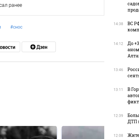
садо
исал ранее
прод
ВС Р
14:38
л
#
снос
комп
До +
14:12
аном
Алта
Росс
13:46
сент
в
В Го
13:11
авто
фикт
в
Боль
12:39
ДТП 
Жите
12:08