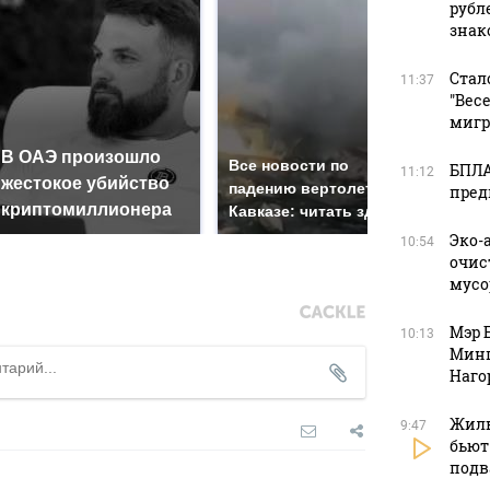
рубл
зна
Стал
11:37
"Вес
мигр
В ОАЭ произошло
Так
Все новости по
БПЛА
11:12
жестокое убийство
был
падению вертолета на
пред
криптомиллионера
жда
Кавказе: читать здесь
Эко-
10:54
очис
мусо
Мэр 
10:13
Минп
Наго
Жиль
9:47
бьют
подв