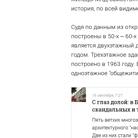
история, по всей видимо
Судя по данным из откр
построены в 50-х – 60-
является двухэтажный 
годом. Трехэтажное зда
построено в 1963 году.
одноэтажное "общежитие
16 сентября, 7:27
С глаз долой: в 
скандальных и 
Пять ветхих многоэ
архитектурного "на
Две из них стали "