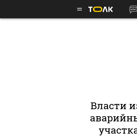
Власти 
аварийны
участк