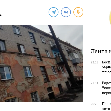
24
Лента 
Бесп
22:23
барн
флюо
Родс
21:31
Усол
верс
Пеше
20:29
авто