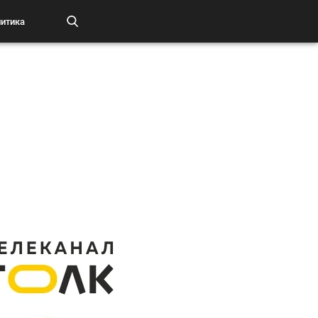
итика