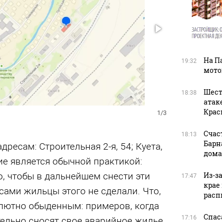
На П
19:32
мото
Шест
18:38
атак
Крас
1/3
Счас
18:13
Барн
ресам: Строительная 2-я, 54; Куета,
дома
тие является обычной практикой:
Из-з
о, чтобы в дальнейшем снести эти
17:47
крае
 сами жильцы этого не сделали. Что,
расп
олютно обыденным: примеров, когда
Спас
17:16
льно сносят свое аварийное жилье,