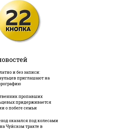
новостей
латно и без записи:
аульцев приглашают на
рографию
твенник пропавших
ьцевых придерживается
ии о побеге семьи
ход оказался под колесами
 на Чуйском тракте в